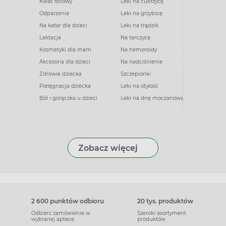
Kwas foliowy
Leki na cukrzycę
Odparzenia
Leki na grzybicę
Na katar dla dzieci
Leki na trądzik
Laktacja
Na tarczycę
Kosmetyki dla mam
Na hemoroidy
Akcesoria dla dzieci
Na nadciśnienie
Zdrowie dziecka
Szczepionki
Pielęgnacja dziecka
Leki na otyłość
Ból i gorączka u dzieci
Leki na dnę moczanową
Zobacz więcej
2 600 punktów odbioru
20 tys. produktów
Odbierz zamówienie w
Szeroki asortyment
wybranej aptece
produktów