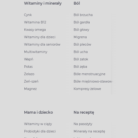
Witaminy i minerały
Ból
Cynk
Ból brzucha
Witamina B12
Ból gardła
Kwasy omega
Ból głowy
Witaminy dla dzieci
Migrena
Witaminy dla seniorów
Ból pleców
Multiwitaminy
Ból ucha
Wapń
Ból zatok
Potas
Ból zęba
Żelazo
Bóle menstruacyjne
Żeń-szeń
Bóle mięśniowo-stawowe
Magnez
Kompresy żelowe
Mama i dziecko
Na receptę
Witaminy w ciąży
Na pasożyty
Probiotyki dla dzieci
Minerały na receptę