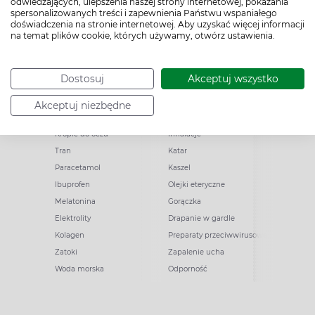
odwiedzających, ulepszenia naszej strony internetowej, pokazania
spersonalizowanych treści i zapewnienia Państwu wspaniałego
doświadczenia na stronie internetowej. Aby uzyskać więcej informacji
na temat plików cookie, których używamy, otwórz ustawienia.
Popularne zapytania
Przeziębienie i grypa
Dostosuj
Akceptuj wszystko
Witamina D
Termometry
Akceptuj niezbędne
Witamina C
Krople do nosa
Krople do oczu
Inhalacje
Tran
Katar
Paracetamol
Kaszel
Ibuprofen
Olejki eteryczne
Melatonina
Gorączka
Elektrolity
Drapanie w gardle
Kolagen
Preparaty przeciwwirusowe
Zatoki
Zapalenie ucha
Woda morska
Odporność