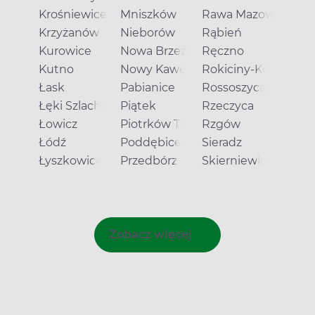
Krośniewice
Mniszków
Rawa Mazowiecka
Krzyżanów
Nieborów
Rąbień
Kurowice
Nowa Brzeźnica
Ręczno
Kutno
Nowy Kawęczyn
Rokiciny-Kolonia
Łask
Pabianice
Rossoszyca
Łęki Szlacheckie
Piątek
Rzeczyca
Łowicz
Piotrków Trybunalski
Rzgów
Łódź
Poddębice
Sieradz
Łyszkowice
Przedbórz
Skierniewice
Zobacz więcej