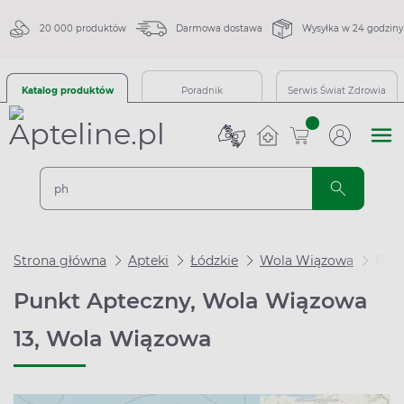
20 000 produktów
Darmowa dostawa
Wysyłka w 24 godziny
Katalog produktów
Poradnik
Serwis Świat Zdrowia
sztuk
Strona główna
Apteki
Łódzkie
Wola Wiązowa
Punk
Punkt Apteczny, Wola Wiązowa
13, Wola Wiązowa