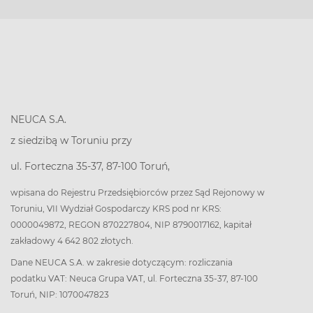
NEUCA S.A.
z siedzibą w Toruniu przy
ul. Forteczna 35-37, 87-100 Toruń,
wpisana do Rejestru Przedsiębiorców przez Sąd Rejonowy w
Toruniu, VII Wydział Gospodarczy KRS pod nr KRS:
0000049872, REGON 870227804, NIP 8790017162, kapitał
zakładowy 4 642 802 złotych.
Dane NEUCA S.A. w zakresie dotyczącym: rozliczania
podatku VAT: Neuca Grupa VAT, ul. Forteczna 35-37, 87-100
Toruń, NIP: 1070047823