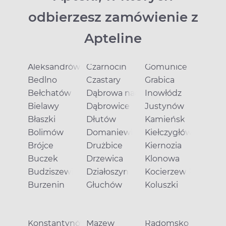
odbierzesz zamówienie z
Apteline
Aleksandrów
Czarnocin
Gomunice
Bedlno
Czastary
Grabica
Bełchatów
Dąbrowa nad Czarną
Inowłódz
Bielawy
Dąbrowice
Justynów
Błaszki
Dłutów
Kamieńsk
Bolimów
Domaniewice
Kiełczygłów
Brójce
Drużbice
Kiernozia
Buczek
Drzewica
Klonowa
Budziszewice
Działoszyn
Kocierzew Południ
Burzenin
Głuchów
Koluszki
Konstantynów Łódzki
Mazew
Radomsko