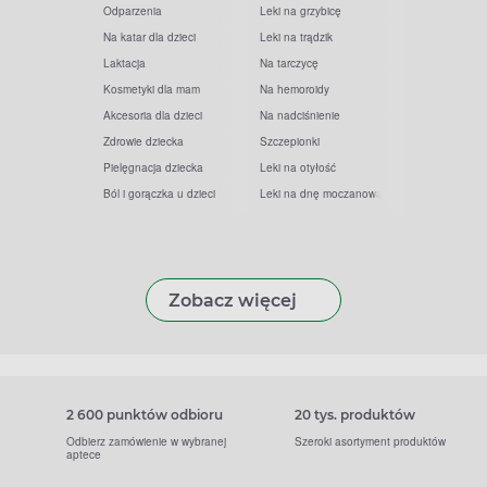
Odparzenia
Leki na grzybicę
Na katar dla dzieci
Leki na trądzik
Laktacja
Na tarczycę
Kosmetyki dla mam
Na hemoroidy
Akcesoria dla dzieci
Na nadciśnienie
Zdrowie dziecka
Szczepionki
Pielęgnacja dziecka
Leki na otyłość
Ból i gorączka u dzieci
Leki na dnę moczanową
Zobacz więcej
2 600 punktów odbioru
20 tys. produktów
Odbierz zamówienie w wybranej
Szeroki asortyment produktów
aptece