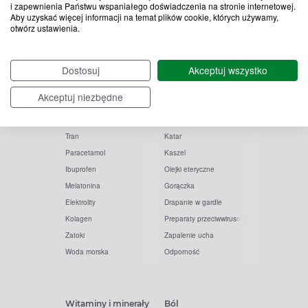
i zapewnienia Państwu wspaniałego doświadczenia na stronie internetowej.
Aby uzyskać więcej informacji na temat plików cookie, których używamy,
otwórz ustawienia.
Popularne zapytania
Przeziębienie i grypa
Dostosuj
Akceptuj wszystko
Witamina D
Termometry
Akceptuj niezbędne
Witamina C
Krople do nosa
Krople do oczu
Inhalacje
Tran
Katar
Paracetamol
Kaszel
Ibuprofen
Olejki eteryczne
Melatonina
Gorączka
Elektrolity
Drapanie w gardle
Kolagen
Preparaty przeciwwirusowe
Zatoki
Zapalenie ucha
Woda morska
Odporność
Witaminy i minerały
Ból