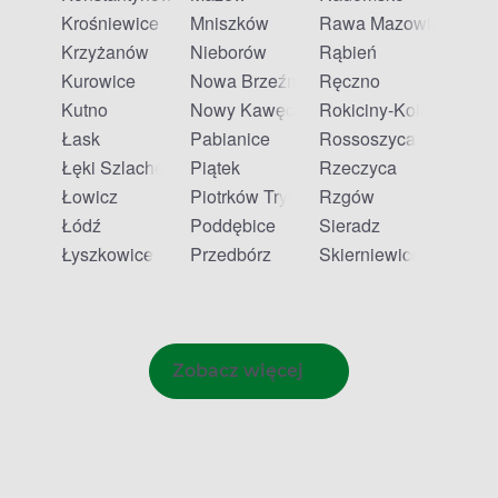
Krośniewice
Mniszków
Rawa Mazowiecka
Krzyżanów
Nieborów
Rąbień
Kurowice
Nowa Brzeźnica
Ręczno
Kutno
Nowy Kawęczyn
Rokiciny-Kolonia
Łask
Pabianice
Rossoszyca
Łęki Szlacheckie
Piątek
Rzeczyca
Łowicz
Piotrków Trybunalski
Rzgów
Łódź
Poddębice
Sieradz
Łyszkowice
Przedbórz
Skierniewice
Zobacz więcej