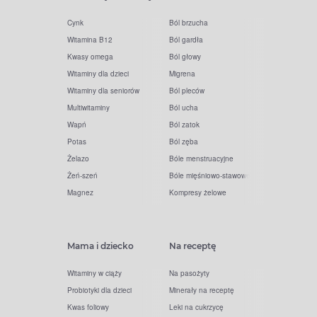
Cynk
Ból brzucha
Witamina B12
Ból gardła
Kwasy omega
Ból głowy
Witaminy dla dzieci
Migrena
Witaminy dla seniorów
Ból pleców
Multiwitaminy
Ból ucha
Wapń
Ból zatok
Potas
Ból zęba
Żelazo
Bóle menstruacyjne
Żeń-szeń
Bóle mięśniowo-stawowe
Magnez
Kompresy żelowe
Mama i dziecko
Na receptę
Witaminy w ciąży
Na pasożyty
Probiotyki dla dzieci
Minerały na receptę
Kwas foliowy
Leki na cukrzycę