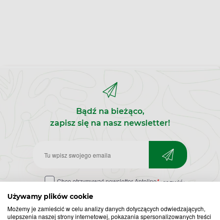
Bądź na bieżąco,
zapisz się na nasz newsletter!
Zapisz
do
Chcę otrzymywać newsletter Apteline
*
rozwiń>
newslettera
Używamy plików cookie
Możemy je zamieścić w celu analizy danych dotyczących odwiedzających,
ulepszenia naszej strony internetowej, pokazania spersonalizowanych treści