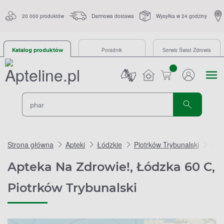
20 000 produktów
Darmowa dostawa
Wysyłka w 24 godziny
Poradnik
Serwis Świat Zdrowia
Katalog produktów
sztuk
Strona główna
Apteki
Łódzkie
Piotrków Trybunalski
Apt
Apteka Na Zdrowie!, Łódzka 60 C,
Piotrków Trybunalski