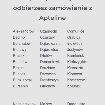
odbierzesz zamówienie z
Apteline
Aleksandrów
Czarnocin
Gomunice
Bedlno
Czastary
Grabica
Bełchatów
Dąbrowa nad Czarną
Inowłódz
Bielawy
Dąbrowice
Justynów
Błaszki
Dłutów
Kamieńsk
Bolimów
Domaniewice
Kiełczygłów
Brójce
Drużbice
Kiernozia
Buczek
Drzewica
Klonowa
Budziszewice
Działoszyn
Kocierzew Południow
Burzenin
Głuchów
Koluszki
Konstantynów Łódzki
Mazew
Radomsko