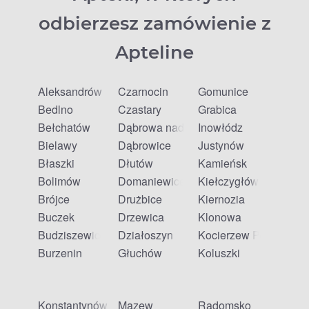
odbierzesz zamówienie z
Apteline
Aleksandrów
Czarnocin
Gomunice
Bedlno
Czastary
Grabica
Bełchatów
Dąbrowa nad Czarną
Inowłódz
Bielawy
Dąbrowice
Justynów
Błaszki
Dłutów
Kamieńsk
Bolimów
Domaniewice
Kiełczygłów
Brójce
Drużbice
Kiernozia
Buczek
Drzewica
Klonowa
Budziszewice
Działoszyn
Kocierzew Południow
Burzenin
Głuchów
Koluszki
Konstantynów Łódzki
Mazew
Radomsko