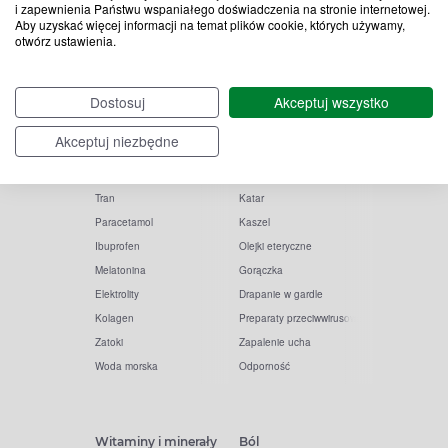
i zapewnienia Państwu wspaniałego doświadczenia na stronie internetowej.
Aby uzyskać więcej informacji na temat plików cookie, których używamy,
otwórz ustawienia.
Popularne zapytania
Przeziębienie i grypa
Dostosuj
Akceptuj wszystko
Witamina D
Termometry
Akceptuj niezbędne
Witamina C
Krople do nosa
Krople do oczu
Inhalacje
Tran
Katar
Paracetamol
Kaszel
Ibuprofen
Olejki eteryczne
Melatonina
Gorączka
Elektrolity
Drapanie w gardle
Kolagen
Preparaty przeciwwirusowe
Zatoki
Zapalenie ucha
Woda morska
Odporność
Witaminy i minerały
Ból