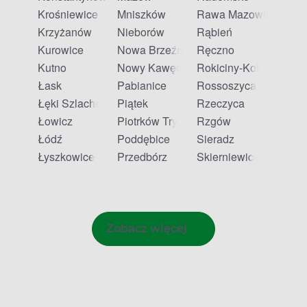
Krośniewice
Mniszków
Rawa Mazowiecka
Krzyżanów
Nieborów
Rąbień
Kurowice
Nowa Brzeźnica
Ręczno
Kutno
Nowy Kawęczyn
Rokiciny-Kolonia
Łask
Pabianice
Rossoszyca
Łęki Szlacheckie
Piątek
Rzeczyca
Łowicz
Piotrków Trybunalski
Rzgów
Łódź
Poddębice
Sieradz
Łyszkowice
Przedbórz
Skierniewice
Zobacz więcej