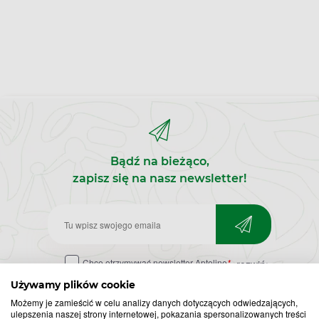
Bądź na bieżąco,
zapisz się na nasz newsletter!
Zapisz
do
Chcę otrzymywać newsletter Apteline
*
rozwiń>
newslettera
Używamy plików cookie
Możemy je zamieścić w celu analizy danych dotyczących odwiedzających,
ulepszenia naszej strony internetowej, pokazania spersonalizowanych treści