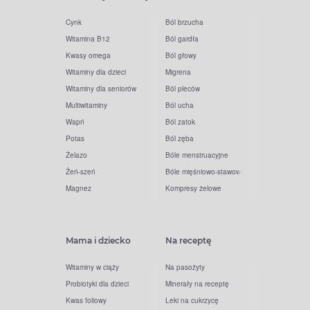
Cynk
Ból brzucha
Witamina B12
Ból gardła
Kwasy omega
Ból głowy
Witaminy dla dzieci
Migrena
Witaminy dla seniorów
Ból pleców
Multiwitaminy
Ból ucha
Wapń
Ból zatok
Potas
Ból zęba
Żelazo
Bóle menstruacyjne
Żeń-szeń
Bóle mięśniowo-stawowe
Magnez
Kompresy żelowe
Mama i dziecko
Na receptę
Witaminy w ciąży
Na pasożyty
Probiotyki dla dzieci
Minerały na receptę
Kwas foliowy
Leki na cukrzycę