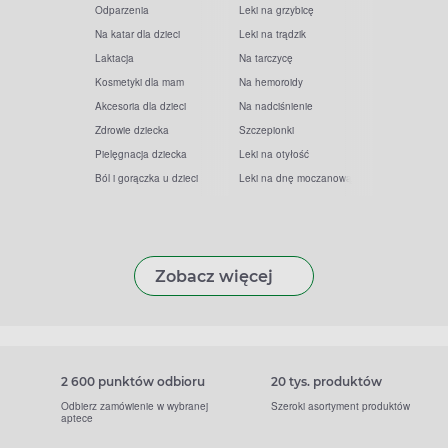
Odparzenia
Leki na grzybicę
Na katar dla dzieci
Leki na trądzik
Laktacja
Na tarczycę
Kosmetyki dla mam
Na hemoroidy
Akcesoria dla dzieci
Na nadciśnienie
Zdrowie dziecka
Szczepionki
Pielęgnacja dziecka
Leki na otyłość
Ból i gorączka u dzieci
Leki na dnę moczanową
Zobacz więcej
2 600 punktów odbioru
20 tys. produktów
Odbierz zamówienie w wybranej
Szeroki asortyment produktów
aptece