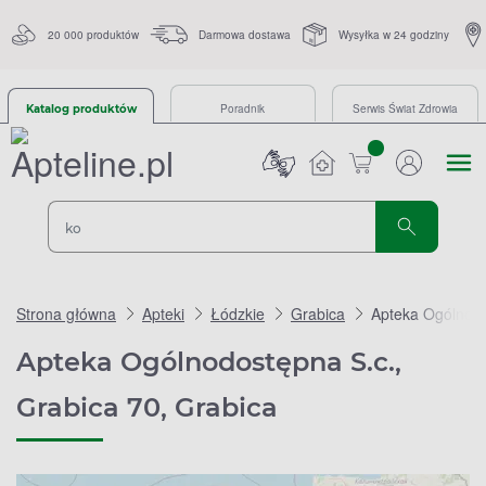
20 000 produktów
Darmowa dostawa
Wysyłka w 24 godziny
Poradnik
Serwis Świat Zdrowia
Katalog produktów
sztuk
Strona główna
Apteki
Łódzkie
Grabica
Apteka Ogólnodo
Apteka Ogólnodostępna S.c.,
Grabica 70, Grabica