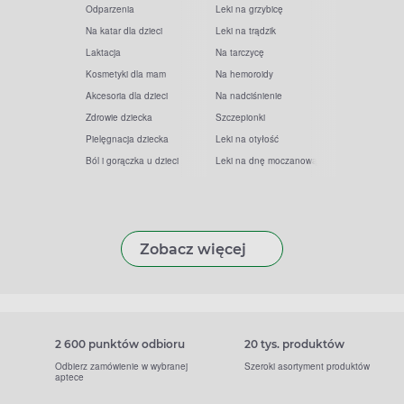
Odparzenia
Leki na grzybicę
Na katar dla dzieci
Leki na trądzik
Laktacja
Na tarczycę
Kosmetyki dla mam
Na hemoroidy
Akcesoria dla dzieci
Na nadciśnienie
Zdrowie dziecka
Szczepionki
Pielęgnacja dziecka
Leki na otyłość
Ból i gorączka u dzieci
Leki na dnę moczanową
Zobacz więcej
2 600 punktów odbioru
20 tys. produktów
Odbierz zamówienie w wybranej
Szeroki asortyment produktów
aptece