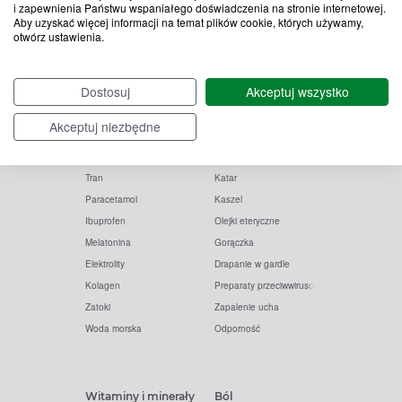
i zapewnienia Państwu wspaniałego doświadczenia na stronie internetowej.
Aby uzyskać więcej informacji na temat plików cookie, których używamy,
otwórz ustawienia.
Popularne zapytania
Przeziębienie i grypa
Dostosuj
Akceptuj wszystko
Witamina D
Termometry
Akceptuj niezbędne
Witamina C
Krople do nosa
Krople do oczu
Inhalacje
Tran
Katar
Paracetamol
Kaszel
Ibuprofen
Olejki eteryczne
Melatonina
Gorączka
Elektrolity
Drapanie w gardle
Kolagen
Preparaty przeciwwirusowe
Zatoki
Zapalenie ucha
Woda morska
Odporność
Witaminy i minerały
Ból