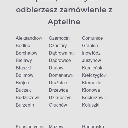
odbierzesz zamówienie z
Apteline
Aleksandrów
Czarnocin
Gomunice
Bedlno
Czastary
Grabica
Bełchatów
Dąbrowa nad Czarną
Inowłódz
Bielawy
Dąbrowice
Justynów
Błaszki
Dłutów
Kamieńsk
Bolimów
Domaniewice
Kiełczygłów
Brójce
Drużbice
Kiernozia
Buczek
Drzewica
Klonowa
Budziszewice
Działoszyn
Kocierzew Południow
Burzenin
Głuchów
Koluszki
Konstantynów Łódzki
Mazew
Radomsko