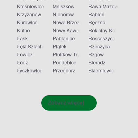
Krośniewice
Mniszków
Rawa Mazowiecka
Krzyżanów
Nieborów
Rąbień
Kurowice
Nowa Brzeźnica
Ręczno
Kutno
Nowy Kawęczyn
Rokiciny-Kolonia
Łask
Pabianice
Rossoszyca
Łęki Szlacheckie
Piątek
Rzeczyca
Łowicz
Piotrków Trybunalski
Rzgów
Łódź
Poddębice
Sieradz
Łyszkowice
Przedbórz
Skierniewice
Zobacz więcej