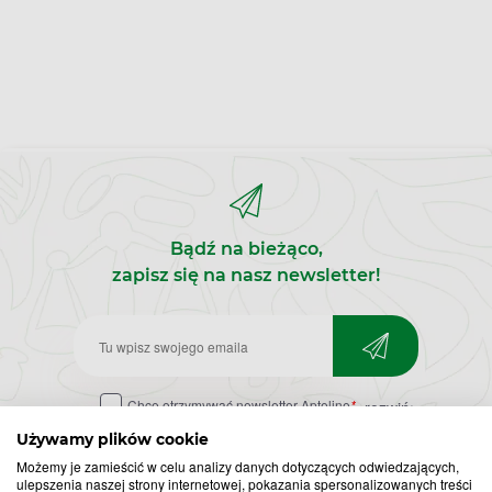
Bądź na bieżąco,
zapisz się na nasz newsletter!
Zapisz
do
Chcę otrzymywać newsletter Apteline
*
rozwiń>
newslettera
Używamy plików cookie
Możemy je zamieścić w celu analizy danych dotyczących odwiedzających,
ulepszenia naszej strony internetowej, pokazania spersonalizowanych treści