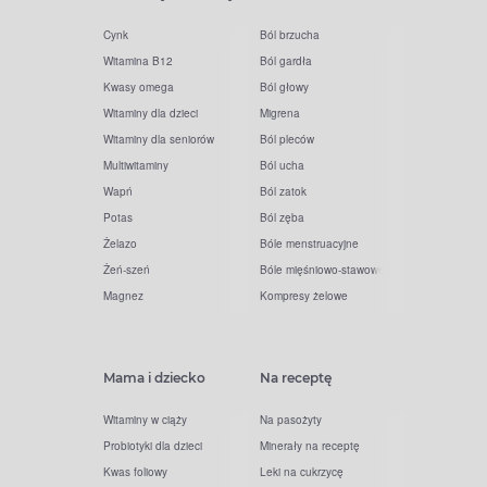
Cynk
Ból brzucha
Witamina B12
Ból gardła
Kwasy omega
Ból głowy
Witaminy dla dzieci
Migrena
Witaminy dla seniorów
Ból pleców
Multiwitaminy
Ból ucha
Wapń
Ból zatok
Potas
Ból zęba
Żelazo
Bóle menstruacyjne
Żeń-szeń
Bóle mięśniowo-stawowe
Magnez
Kompresy żelowe
Mama i dziecko
Na receptę
Witaminy w ciąży
Na pasożyty
Probiotyki dla dzieci
Minerały na receptę
Kwas foliowy
Leki na cukrzycę