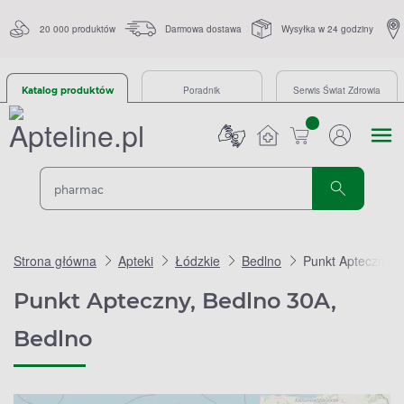
20 000 produktów
Darmowa dostawa
Wysyłka w 24 godziny
Poradnik
Serwis Świat Zdrowia
Katalog produktów
sztuk
Strona główna
Apteki
Łódzkie
Bedlno
Punkt Apteczny, 
Punkt Apteczny, Bedlno 30A,
Bedlno