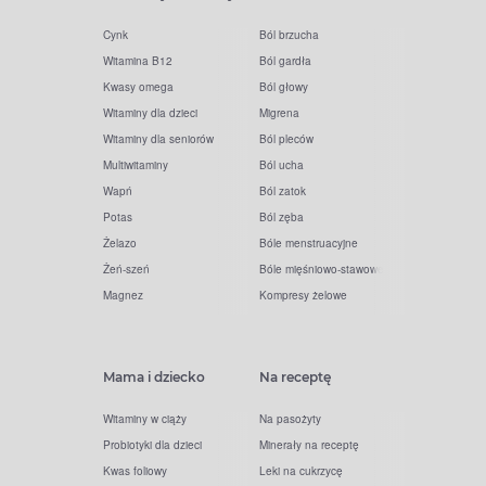
Cynk
Ból brzucha
Witamina B12
Ból gardła
Kwasy omega
Ból głowy
Witaminy dla dzieci
Migrena
Witaminy dla seniorów
Ból pleców
Multiwitaminy
Ból ucha
Wapń
Ból zatok
Potas
Ból zęba
Żelazo
Bóle menstruacyjne
Żeń-szeń
Bóle mięśniowo-stawowe
Magnez
Kompresy żelowe
Mama i dziecko
Na receptę
Witaminy w ciąży
Na pasożyty
Probiotyki dla dzieci
Minerały na receptę
Kwas foliowy
Leki na cukrzycę