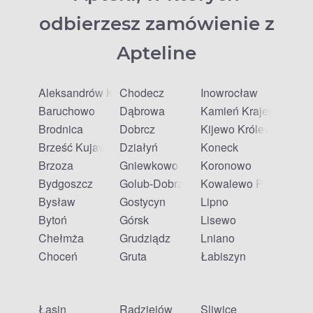
odbierzesz zamówienie z
Apteline
Aleksandrów Kujawski
Chodecz
Inowrocław
Baruchowo
Dąbrowa
Kamień Krajeński
Brodnica
Dobrcz
Kijewo Królewskie
Brześć Kujawski
Działyń
Koneck
Brzoza
Gniewkowo
Koronowo
Bydgoszcz
Golub-Dobrzyń
Kowalewo Pomorskie
Bysław
Gostycyn
Lipno
Bytoń
Górsk
Lisewo
Chełmża
Grudziądz
Lniano
Choceń
Gruta
Łabiszyn
Łasin
Radziejów
Śliwice