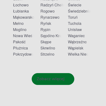
Łochowo
Radzyń Chełmiński
Świecie
Łubianka
Rogowo
Świedziebnia
Mąkowarsko
Rynarzewo
Toruń
Mełno
Ryńsk
Tuchola
Mogilno
Rypin
Unisław
Nowa Wieś Królewska
Sępólno Krajeńskie
Waganiec
Pakość
Skępe
Wąbrzeźno
Płużnica
Skrwilno
Wąpielsk
Pokrzydowo
Strzelno
Wielka Nieszawka
Zobacz więcej