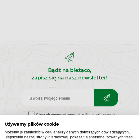
Bądź na bieżąco,
zapisz się na nasz newsletter!
Zapisz
do
Chcę otrzymywać newsletter Apteline
*
rozwiń>
newslettera
Używamy plików cookie
Możemy je zamieścić w celu analizy danych dotyczących odwiedzających,
ulepszenia naszej strony internetowej, pokazania spersonalizowanych treści