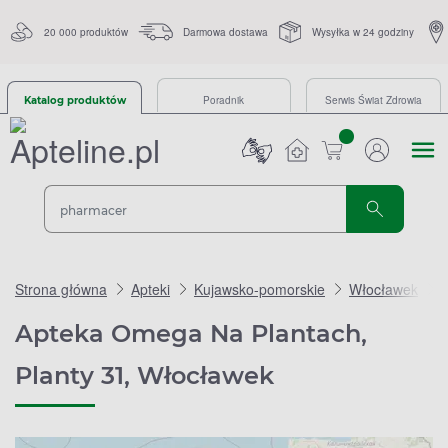
20 000 produktów
Darmowa dostawa
Wysyłka w 24 godziny
Poradnik
Serwis Świat Zdrowia
Katalog produktów
sztuk
Strona główna
Apteki
Kujawsko-pomorskie
Włocławek
Apteka Omega Na Plantach,
Planty 31, Włocławek