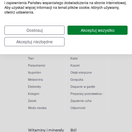
i zapewnienia Państwu wspaniałego doświadczenia na stronie internetowej.
Aby uzyskać więcej informacji na temat plików cookie, których używamy,
otwórz ustawienia.
Popularne zapytania
Przeziębienie i grypa
Dostosuj
Akceptuj wszystko
Witamina D
Termometry
Akceptuj niezbędne
Witamina C
Krople do nosa
Krople do oczu
Inhalacje
Tran
Katar
Paracetamol
Kaszel
Ibuprofen
Olejki eteryczne
Melatonina
Gorączka
Elektrolity
Drapanie w gardle
Kolagen
Preparaty przeciwwirusowe
Zatoki
Zapalenie ucha
Woda morska
Odporność
Witaminy i minerały
Ból