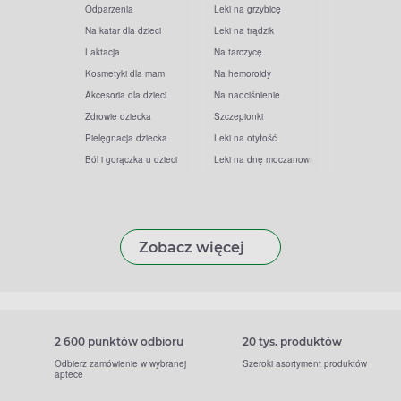
Odparzenia
Leki na grzybicę
Na katar dla dzieci
Leki na trądzik
Laktacja
Na tarczycę
Kosmetyki dla mam
Na hemoroidy
Akcesoria dla dzieci
Na nadciśnienie
Zdrowie dziecka
Szczepionki
Pielęgnacja dziecka
Leki na otyłość
Ból i gorączka u dzieci
Leki na dnę moczanową
Zobacz więcej
2 600 punktów odbioru
20 tys. produktów
Odbierz zamówienie w wybranej
Szeroki asortyment produktów
aptece