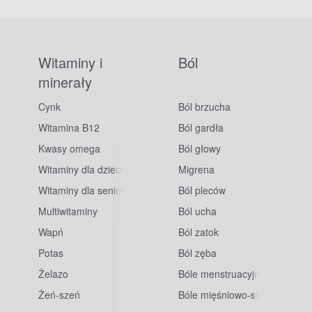
Witaminy i
Ból
minerały
Cynk
Ból brzucha
Witamina B12
Ból gardła
Kwasy omega
Ból głowy
Witaminy dla dzieci
Migrena
Witaminy dla seniorów
Ból pleców
Multiwitaminy
Ból ucha
Wapń
Ból zatok
Potas
Ból zęba
sowe
Żelazo
Bóle menstruacyjne
Żeń-szeń
Bóle mięśniowo-stawowe