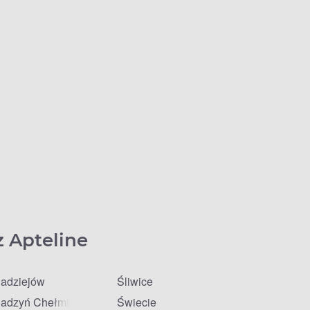
z Apteline
adziejów
Śliwice
adzyń Chełmiński
Świecie