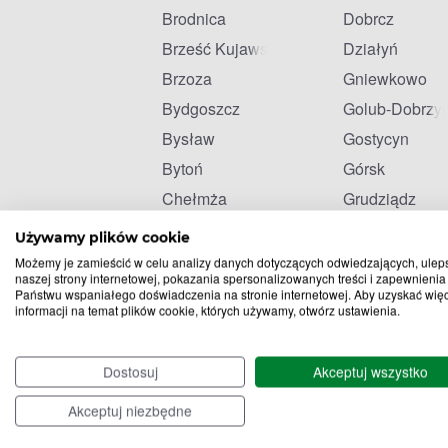
Brodnica
Dobrcz
Brześć Kujawski
Działyń
Brzoza
Gniewkowo
Bydgoszcz
Golub-Dobrzy
Bysław
Gostycyn
Bytoń
Górsk
Chełmża
Grudziądz
Choceń
Gruta
Używamy plików cookie
Możemy je zamieścić w celu analizy danych dotyczących odwiedzających, ulep
naszej strony internetowej, pokazania spersonalizowanych treści i zapewnienia
Państwu wspaniałego doświadczenia na stronie internetowej. Aby uzyskać wię
informacji na temat plików cookie, których używamy, otwórz ustawienia.
Dostosuj
Akceptuj wszystko
Akceptuj niezbędne