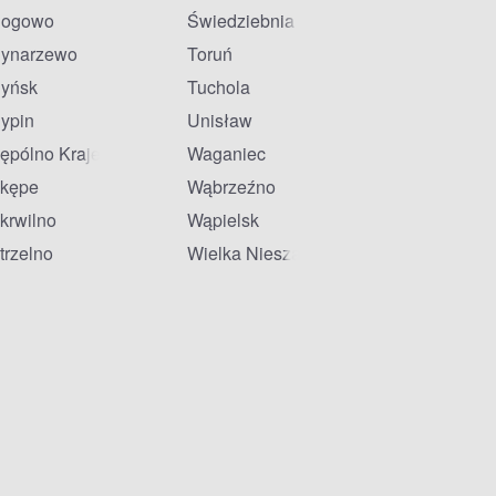
ogowo
Świedziebnia
ynarzewo
Toruń
yńsk
Tuchola
ypin
Unisław
ępólno Krajeńskie
Waganiec
kępe
Wąbrzeźno
krwilno
Wąpielsk
trzelno
Wielka Nieszawka