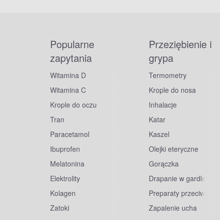
Popularne
Przeziębienie i
zapytania
grypa
Witamina D
Termometry
Witamina C
Krople do nosa
Krople do oczu
Inhalacje
Tran
Katar
Paracetamol
Kaszel
Ibuprofen
Olejki eteryczne
Melatonina
Gorączka
Elektrolity
Drapanie w gardle
Kolagen
Preparaty przeciwwiru
Zatoki
Zapalenie ucha