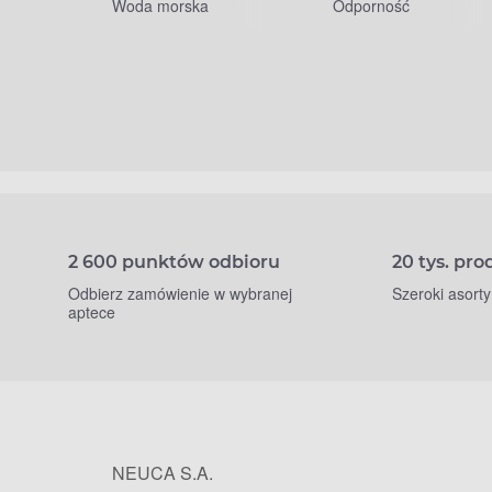
Woda morska
Odporność
2 600 punktów odbioru
20 tys. pr
Odbierz zamówienie w wybranej
Szeroki asort
aptece
NEUCA S.A.