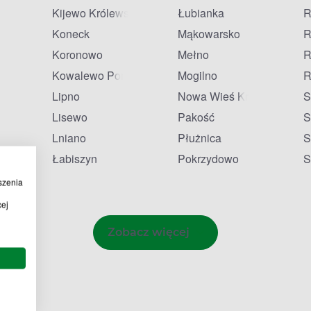
Kijewo Królewskie
Łubianka
R
Koneck
Mąkowarsko
R
Koronowo
Mełno
R
ń
Kowalewo Pomorskie
Mogilno
R
Lipno
Nowa Wieś Królewska
S
Lisewo
Pakość
S
Lniano
Płużnica
S
Łabiszyn
Pokrzydowo
S
szenia
cej
Zobacz więcej