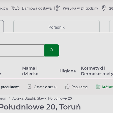
uktów
Darmowa dostawa
Wysyłka w 24 godziny
26
Poradnik
a
Mama i
Kosmetyki i
Higiena
ę
dziecko
Dermokosmety
 produktowe
Ostatnie sztuki
Popularne
Krótkie
oruń
Apteka Stawki, Stawki Południowe 20
 Południowe 20, Toruń