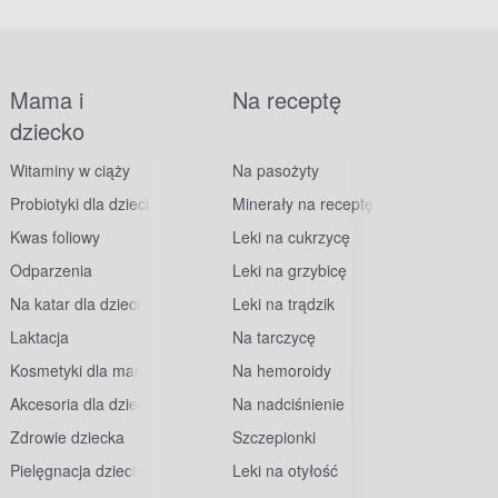
Mama i
Na receptę
dziecko
Witaminy w ciąży
Na pasożyty
Probiotyki dla dzieci
Minerały na receptę
Kwas foliowy
Leki na cukrzycę
Odparzenia
Leki na grzybicę
Na katar dla dzieci
Leki na trądzik
Laktacja
Na tarczycę
Kosmetyki dla mam
Na hemoroidy
Akcesoria dla dzieci
Na nadciśnienie
Zdrowie dziecka
Szczepionki
Pielęgnacja dziecka
Leki na otyłość