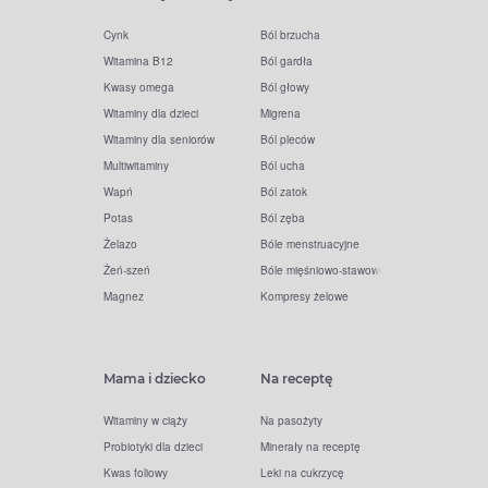
Cynk
Ból brzucha
Witamina B12
Ból gardła
Kwasy omega
Ból głowy
Witaminy dla dzieci
Migrena
Witaminy dla seniorów
Ból pleców
Multiwitaminy
Ból ucha
Wapń
Ból zatok
Potas
Ból zęba
Żelazo
Bóle menstruacyjne
Żeń-szeń
Bóle mięśniowo-stawowe
Magnez
Kompresy żelowe
Mama i dziecko
Na receptę
Witaminy w ciąży
Na pasożyty
Probiotyki dla dzieci
Minerały na receptę
Kwas foliowy
Leki na cukrzycę