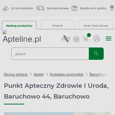
20 000 produktów
Darmowa dostawa
Wysyłka w 24 godziny
Poradnik
Serwis Świat Zdrowia
Katalog produktów
sztuk
Strona główna
Apteki
Kujawsko-pomorskie
Baruchowo
Punkt Apteczny Zdrowie I Uroda,
Baruchowo 44, Baruchowo