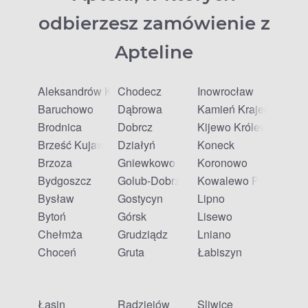
odbierzesz zamówienie z
Apteline
Aleksandrów Kujawski
Chodecz
Inowrocław
Baruchowo
Dąbrowa
Kamień Krajeński
Brodnica
Dobrcz
Kijewo Królewskie
Brześć Kujawski
Działyń
Koneck
Brzoza
Gniewkowo
Koronowo
Bydgoszcz
Golub-Dobrzyń
Kowalewo Pomorskie
Bysław
Gostycyn
Lipno
Bytoń
Górsk
Lisewo
Chełmża
Grudziądz
Lniano
Choceń
Gruta
Łabiszyn
Łasin
Radziejów
Śliwice