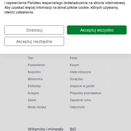
i zapewnienia Państwu wspaniałego doświadczenia na stronie internetowej.
Aby uzyskać więcej informacji na temat plików cookie, których używamy,
otwórz ustawienia.
Popularne zapytania
Przeziębienie i grypa
Dostosuj
Akceptuj wszystko
Witamina D
Termometry
Akceptuj niezbędne
Witamina C
Krople do nosa
Krople do oczu
Inhalacje
Tran
Katar
Paracetamol
Kaszel
Ibuprofen
Olejki eteryczne
Melatonina
Gorączka
Elektrolity
Drapanie w gardle
Kolagen
Preparaty przeciwwirusowe
Zatoki
Zapalenie ucha
Woda morska
Odporność
Witaminy i minerały
Ból