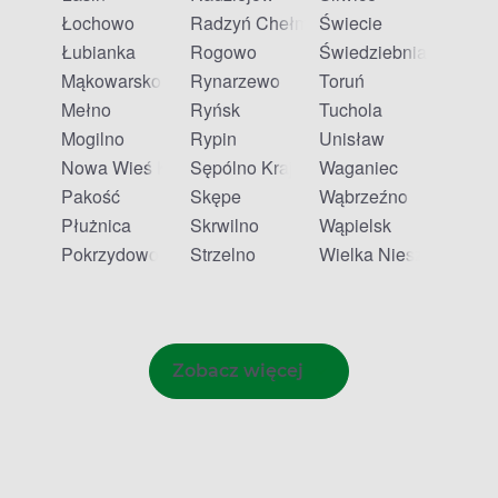
Łochowo
Radzyń Chełmiński
Świecie
Łubianka
Rogowo
Świedziebnia
Mąkowarsko
Rynarzewo
Toruń
Mełno
Ryńsk
Tuchola
Mogilno
Rypin
Unisław
Nowa Wieś Królewska
Sępólno Krajeńskie
Waganiec
Pakość
Skępe
Wąbrzeźno
Płużnica
Skrwilno
Wąpielsk
Pokrzydowo
Strzelno
Wielka Nieszawka
Zobacz więcej