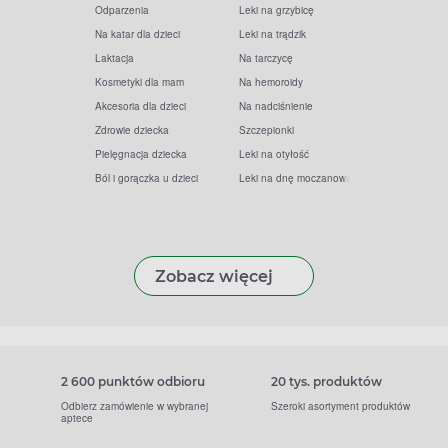
Odparzenia
Leki na grzybicę
Na katar dla dzieci
Leki na trądzik
Laktacja
Na tarczycę
Kosmetyki dla mam
Na hemoroidy
Akcesoria dla dzieci
Na nadciśnienie
Zdrowie dziecka
Szczepionki
Pielęgnacja dziecka
Leki na otyłość
Ból i gorączka u dzieci
Leki na dnę moczanową
Zobacz więcej
2 600 punktów odbioru
20 tys. produktów
Odbierz zamówienie w wybranej
Szeroki asortyment produktów
aptece