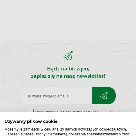
Bądź na bieżąco,
zapisz się na nasz newsletter!
Zapisz
do
Chcę otrzymywać newsletter Apteline
*
rozwiń>
newslettera
Używamy plików cookie
Możemy je zamieścić w celu analizy danych dotyczących odwiedzających,
ulepszenia naszej strony internetowej, pokazania spersonalizowanych treści