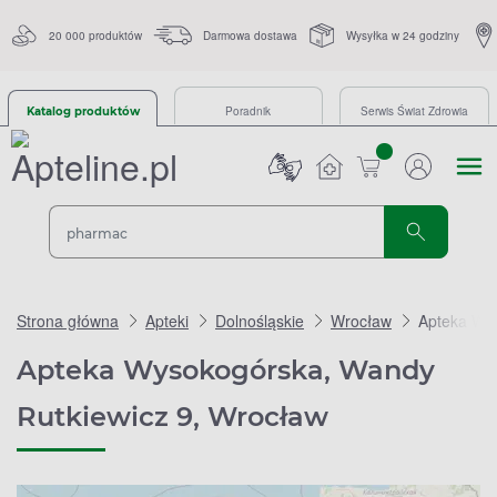
20 000 produktów
Darmowa dostawa
Wysyłka w 24 godziny
Poradnik
Serwis Świat Zdrowia
Katalog produktów
sztuk
Strona główna
Apteki
Dolnośląskie
Wrocław
Apteka Wys
Apteka Wysokogórska, Wandy
Rutkiewicz 9, Wrocław