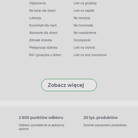
Odparzenia
Leki na grzybicę
Na katar dla dzieci
Leki na trądzik
Laktacja
Na tarczycę
Kosmetyki dla mam
Na hemoroidy
Akcesoria dla dzieci
Na nadciśnienie
Zdrowie dziecka
Szczepionki
Pielęgnacja dziecka
Leki na otyłość
Ból i gorączka u dzieci
Leki na dnę moczanową
Zobacz więcej
2 600 punktów odbioru
20 tys. produktów
Odbierz zamówienie w wybranej
Szeroki asortyment produktów
aptece