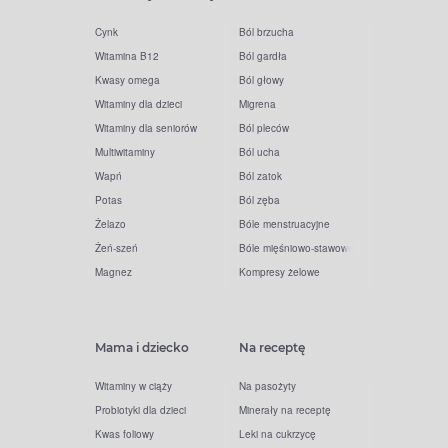
Cynk
Ból brzucha
Witamina B12
Ból gardła
Kwasy omega
Ból głowy
Witaminy dla dzieci
Migrena
Witaminy dla seniorów
Ból pleców
Multiwitaminy
Ból ucha
Wapń
Ból zatok
Potas
Ból zęba
Żelazo
Bóle menstruacyjne
Żeń-szeń
Bóle mięśniowo-stawowe
Magnez
Kompresy żelowe
Mama i dziecko
Na receptę
Witaminy w ciąży
Na pasożyty
Probiotyki dla dzieci
Minerały na receptę
Kwas foliowy
Leki na cukrzycę