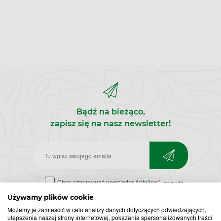
Bądź na bieżąco,
zapisz się na nasz newsletter!
Zapisz
do
Chcę otrzymywać newsletter Apteline
*
rozwiń>
newslettera
Używamy plików cookie
Możemy je zamieścić w celu analizy danych dotyczących odwiedzających,
ulepszenia naszej strony internetowej, pokazania spersonalizowanych treści