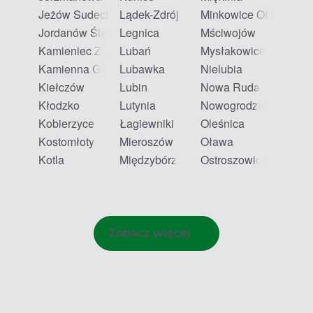
Jeżów Sudecki
Lądek-Zdrój
Minkowice Oławskie
Jordanów Śląski
Legnica
Mściwojów
Kamieniec Ząbkowicki
Lubań
Mysłakowice
Kamienna Góra
Lubawka
Nielubia
Kiełczów
Lubin
Nowa Ruda
Kłodzko
Lutynia
Nowogrodziec
Kobierzyce
Łagiewniki
Oleśnica
Kostomłoty
Mieroszów
Oława
Kotla
Międzybórz
Ostroszowice
Zobacz więcej