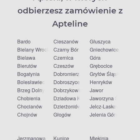
odbierzesz zamówienie z
Apteline
Bardo
Cieszanów
Głuszyca
Bielany Wrocławskie
Czarny Bór
Gniechowice
Bielawa
Czernica
Góra
Bierutów
Czeszów
Grębocice
Bogatynia
Dobromierz
Gryfów Śląski
Bolesławiec
Dobroszyce
Henryków
Brzeg Dolny
Dobrzykowice
Jawor
Chobienia
Dziadowa Kłoda
Jaworzyna Śląska
Chocianów
Dzierżoniów
Jelcz-Laskowice
Chojnów
Głogów
Jelenia Góra
Jerzmanowa
Kunice
Miękinia