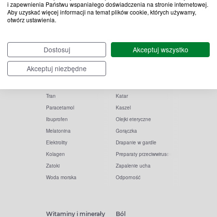
i zapewnienia Państwu wspaniałego doświadczenia na stronie internetowej.
Aby uzyskać więcej informacji na temat plików cookie, których używamy,
otwórz ustawienia.
Popularne zapytania
Przeziębienie i grypa
Dostosuj
Akceptuj wszystko
Witamina D
Termometry
Akceptuj niezbędne
Witamina C
Krople do nosa
Krople do oczu
Inhalacje
Tran
Katar
Paracetamol
Kaszel
Ibuprofen
Olejki eteryczne
Melatonina
Gorączka
Elektrolity
Drapanie w gardle
Kolagen
Preparaty przeciwwirusowe
Zatoki
Zapalenie ucha
Woda morska
Odporność
Witaminy i minerały
Ból