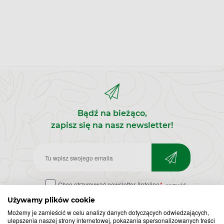
Bądź na bieżąco,
zapisz się na nasz newsletter!
Zapisz
do
Chcę otrzymywać newsletter Apteline
*
rozwiń>
newslettera
Używamy plików cookie
Możemy je zamieścić w celu analizy danych dotyczących odwiedzających,
ulepszenia naszej strony internetowej, pokazania spersonalizowanych treści