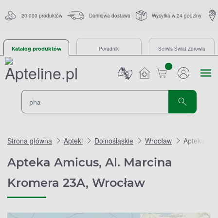
20 000 produktów
Darmowa dostawa
Wysyłka w 24 godziny
Poradnik
Serwis Świat Zdrowia
Katalog produktów
sztuk
Strona główna
Apteki
Dolnośląskie
Wrocław
Apteka Ami
Apteka Amicus, Al. Marcina
Kromera 23A, Wrocław