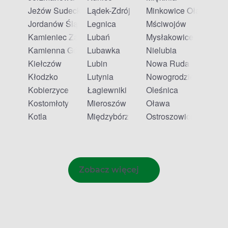
Jeżów Sudecki
Lądek-Zdrój
Minkowice Oławskie
Jordanów Śląski
Legnica
Mściwojów
Kamieniec Ząbkowicki
Lubań
Mysłakowice
Kamienna Góra
Lubawka
Nielubia
Kiełczów
Lubin
Nowa Ruda
Kłodzko
Lutynia
Nowogrodziec
Kobierzyce
Łagiewniki
Oleśnica
Kostomłoty
Mieroszów
Oława
Kotla
Międzybórz
Ostroszowice
Zobacz więcej