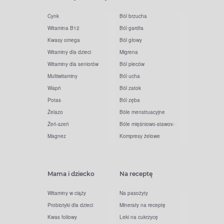
Cynk
Ból brzucha
Witamina B12
Ból gardła
Kwasy omega
Ból głowy
Witaminy dla dzieci
Migrena
Witaminy dla seniorów
Ból pleców
Multiwitaminy
Ból ucha
Wapń
Ból zatok
Potas
Ból zęba
Żelazo
Bóle menstruacyjne
Żeń-szeń
Bóle mięśniowo-stawowe
Magnez
Kompresy żelowe
Mama i dziecko
Na receptę
Witaminy w ciąży
Na pasożyty
Probiotyki dla dzieci
Minerały na receptę
Kwas foliowy
Leki na cukrzycę