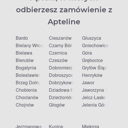
odbierzesz zamówienie z
Apteline
Bardo
Cieszanów
Głuszyca
Bielany Wrocławskie
Czarny Bór
Gniechowice
Bielawa
Czernica
Góra
Bierutów
Czeszów
Grębocice
Bogatynia
Dobromierz
Gryfów Śląski
Bolesławiec
Dobroszyce
Henryków
Brzeg Dolny
Dobrzykowice
Jawor
Chobienia
Dziadowa Kłoda
Jaworzyna Śląska
Chocianów
Dzierżoniów
Jelcz-Laskowice
Chojnów
Głogów
Jelenia Góra
Jerzmanowa
Kunice
Miękinia