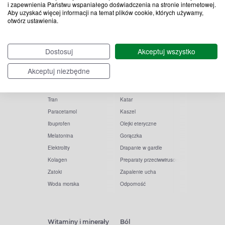
i zapewnienia Państwu wspaniałego doświadczenia na stronie internetowej.
Aby uzyskać więcej informacji na temat plików cookie, których używamy,
otwórz ustawienia.
Popularne zapytania
Przeziębienie i grypa
Dostosuj
Akceptuj wszystko
Witamina D
Termometry
Akceptuj niezbędne
Witamina C
Krople do nosa
Krople do oczu
Inhalacje
Tran
Katar
Paracetamol
Kaszel
Ibuprofen
Olejki eteryczne
Melatonina
Gorączka
Elektrolity
Drapanie w gardle
Kolagen
Preparaty przeciwwirusowe
Zatoki
Zapalenie ucha
Woda morska
Odporność
Witaminy i minerały
Ból