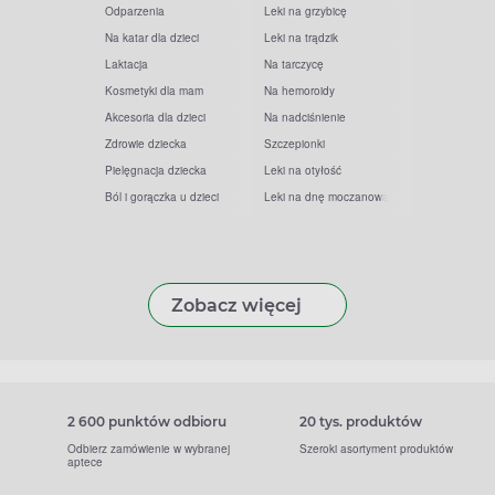
Odparzenia
Leki na grzybicę
Na katar dla dzieci
Leki na trądzik
Laktacja
Na tarczycę
Kosmetyki dla mam
Na hemoroidy
Akcesoria dla dzieci
Na nadciśnienie
Zdrowie dziecka
Szczepionki
Pielęgnacja dziecka
Leki na otyłość
Ból i gorączka u dzieci
Leki na dnę moczanową
Zobacz więcej
2 600 punktów odbioru
20 tys. produktów
Odbierz zamówienie w wybranej
Szeroki asortyment produktów
aptece