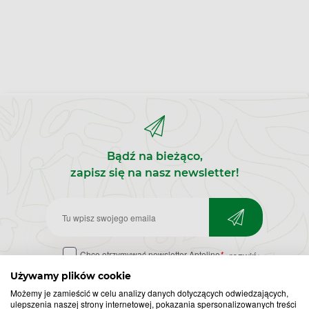
Bądź na bieżąco,
zapisz się na nasz newsletter!
Zapisz
do
Chcę otrzymywać newsletter Apteline
*
rozwiń>
newslettera
Używamy plików cookie
Możemy je zamieścić w celu analizy danych dotyczących odwiedzających,
ulepszenia naszej strony internetowej, pokazania spersonalizowanych treści