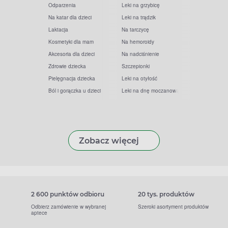
Odparzenia
Leki na grzybicę
Na katar dla dzieci
Leki na trądzik
Laktacja
Na tarczycę
Kosmetyki dla mam
Na hemoroidy
Akcesoria dla dzieci
Na nadciśnienie
Zdrowie dziecka
Szczepionki
Pielęgnacja dziecka
Leki na otyłość
Ból i gorączka u dzieci
Leki na dnę moczanową
Zobacz więcej
2 600 punktów odbioru
20 tys. produktów
Odbierz zamówienie w wybranej
Szeroki asortyment produktów
aptece