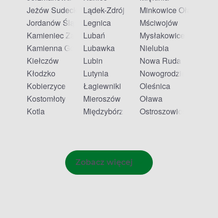
Jeżów Sudecki
Lądek-Zdrój
Minkowice Oławskie
Jordanów Śląski
Legnica
Mściwojów
Kamieniec Ząbkowicki
Lubań
Mysłakowice
Kamienna Góra
Lubawka
Nielubia
Kiełczów
Lubin
Nowa Ruda
Kłodzko
Lutynia
Nowogrodziec
Kobierzyce
Łagiewniki
Oleśnica
Kostomłoty
Mieroszów
Oława
Kotla
Międzybórz
Ostroszowice
Zobacz więcej