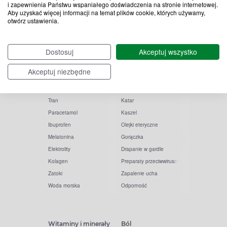
i zapewnienia Państwu wspaniałego doświadczenia na stronie internetowej.
Aby uzyskać więcej informacji na temat plików cookie, których używamy,
otwórz ustawienia.
Popularne zapytania
Przeziębienie i grypa
Dostosuj
Akceptuj wszystko
Witamina D
Termometry
Akceptuj niezbędne
Witamina C
Krople do nosa
Krople do oczu
Inhalacje
Tran
Katar
Paracetamol
Kaszel
Ibuprofen
Olejki eteryczne
Melatonina
Gorączka
Elektrolity
Drapanie w gardle
Kolagen
Preparaty przeciwwirusowe
Zatoki
Zapalenie ucha
Woda morska
Odporność
Witaminy i minerały
Ból