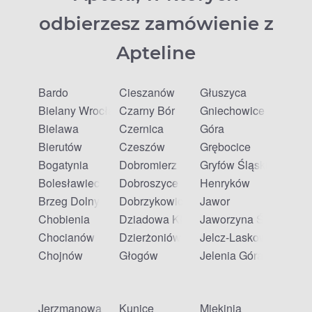
odbierzesz zamówienie z
Apteline
Bardo
Cieszanów
Głuszyca
Bielany Wrocławskie
Czarny Bór
Gniechowice
Bielawa
Czernica
Góra
Bierutów
Czeszów
Grębocice
Bogatynia
Dobromierz
Gryfów Śląski
Bolesławiec
Dobroszyce
Henryków
Brzeg Dolny
Dobrzykowice
Jawor
Chobienia
Dziadowa Kłoda
Jaworzyna Śląska
Chocianów
Dzierżoniów
Jelcz-Laskowice
Chojnów
Głogów
Jelenia Góra
Jerzmanowa
Kunice
Miękinia