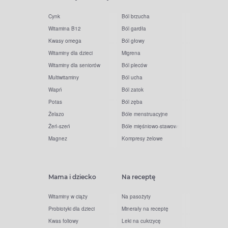
Cynk
Ból brzucha
Witamina B12
Ból gardła
Kwasy omega
Ból głowy
Witaminy dla dzieci
Migrena
Witaminy dla seniorów
Ból pleców
Multiwitaminy
Ból ucha
Wapń
Ból zatok
Potas
Ból zęba
Żelazo
Bóle menstruacyjne
Żeń-szeń
Bóle mięśniowo-stawowe
Magnez
Kompresy żelowe
Mama i dziecko
Na receptę
Witaminy w ciąży
Na pasożyty
Probiotyki dla dzieci
Minerały na receptę
Kwas foliowy
Leki na cukrzycę