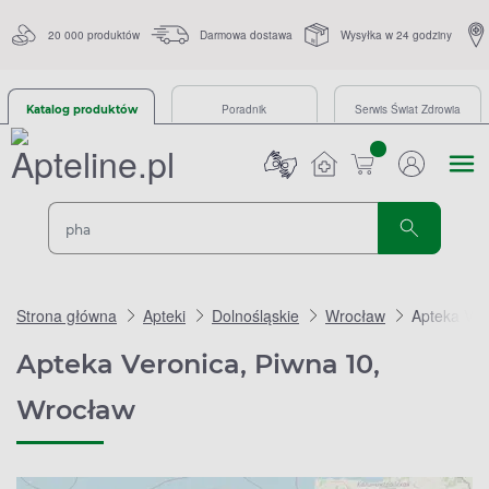
20 000 produktów
Darmowa dostawa
Wysyłka w 24 godziny
Poradnik
Serwis Świat Zdrowia
Katalog produktów
sztuk
Strona główna
Apteki
Dolnośląskie
Wrocław
Apteka Ver
Apteka Veronica, Piwna 10,
Wrocław