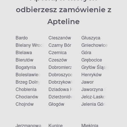
odbierzesz zamówienie z
Apteline
Bardo
Cieszanów
Głuszyca
Bielany Wrocławskie
Czarny Bór
Gniechowice
Bielawa
Czernica
Góra
Bierutów
Czeszów
Grębocice
Bogatynia
Dobromierz
Gryfów Śląski
Bolesławiec
Dobroszyce
Henryków
Brzeg Dolny
Dobrzykowice
Jawor
Chobienia
Dziadowa Kłoda
Jaworzyna Śląska
Chocianów
Dzierżoniów
Jelcz-Laskowice
Chojnów
Głogów
Jelenia Góra
Jerzmanowa
Kunice
Miękinia