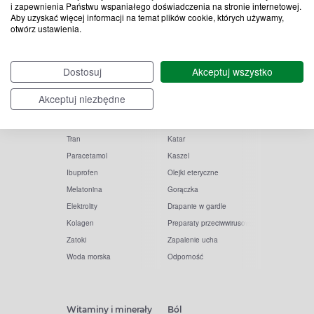
i zapewnienia Państwu wspaniałego doświadczenia na stronie internetowej.
Aby uzyskać więcej informacji na temat plików cookie, których używamy,
otwórz ustawienia.
Popularne zapytania
Przeziębienie i grypa
Dostosuj
Akceptuj wszystko
Witamina D
Termometry
Akceptuj niezbędne
Witamina C
Krople do nosa
Krople do oczu
Inhalacje
Tran
Katar
Paracetamol
Kaszel
Ibuprofen
Olejki eteryczne
Melatonina
Gorączka
Elektrolity
Drapanie w gardle
Kolagen
Preparaty przeciwwirusowe
Zatoki
Zapalenie ucha
Woda morska
Odporność
Witaminy i minerały
Ból