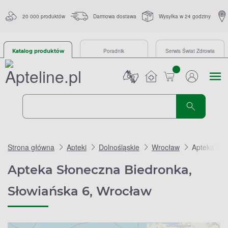
20 000 produktów
Darmowa dostawa
Wysyłka w 24 godziny
Poradnik
Serwis Świat Zdrowia
Katalog produktów
sztuk
Strona główna
Apteki
Dolnośląskie
Wrocław
Apteka Sło
Apteka Słoneczna Biedronka,
Słowiańska 6, Wrocław