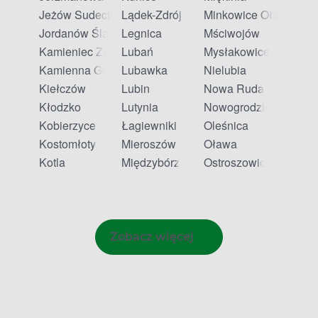
Jeżów Sudecki
Lądek-Zdrój
Minkowice Oławskie
Jordanów Śląski
Legnica
Mściwojów
Kamieniec Ząbkowicki
Lubań
Mysłakowice
Kamienna Góra
Lubawka
Nielubia
Kiełczów
Lubin
Nowa Ruda
Kłodzko
Lutynia
Nowogrodziec
Kobierzyce
Łagiewniki
Oleśnica
Kostomłoty
Mieroszów
Oława
Kotla
Międzybórz
Ostroszowice
Zobacz więcej