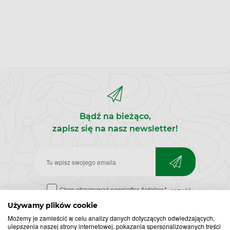
Bądź na bieżąco,
zapisz się na nasz newsletter!
Zapisz
do
Chcę otrzymywać newsletter Apteline
*
rozwiń>
newslettera
Używamy plików cookie
Możemy je zamieścić w celu analizy danych dotyczących odwiedzających,
ulepszenia naszej strony internetowej, pokazania spersonalizowanych treści