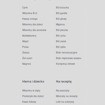
Cynk
Ból brzucha
Witamina B12
Ból gardła
Kwasy omega
Ból głowy
Witaminy dla dzieci
Migrena
Witaminy dla seniorów
Ból pleców
Multiwitaminy
Ból ucha
Wapń
Ból zatok
Potas
Ból zęba
Żelazo
Bóle menstruacyjne
Żeń-szeń
Bóle mięśniowo-stawowe
Magnez
Kompresy żelowe
Mama i dziecko
Na receptę
Witaminy w ciąży
Na pasożyty
Probiotyki dla dzieci
Minerały na receptę
Kwas foliowy
Leki na cukrzycę