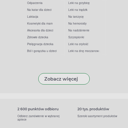
Odparzenia
Leki na grzybicę
Na katar dla dzieci
Leki na trądzik
Laktacja
Na tarczycę
Kosmetyki dla mam
Na hemoroidy
Akcesoria dla dzieci
Na nadciśnienie
Zdrowie dziecka
Szczepionki
Pielęgnacja dziecka
Leki na otyłość
Ból i gorączka u dzieci
Leki na dnę moczanową
Zobacz więcej
2 600 punktów odbioru
20 tys. produktów
Odbierz zamówienie w wybranej
Szeroki asortyment produktów
aptece