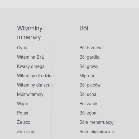
Witaminy i
Ból
minerały
Cynk
Ból brzucha
Witamina B12
Ból gardła
Kwasy omega
Ból głowy
Witaminy dla dzieci
Migrena
Witaminy dla seniorów
Ból pleców
Multiwitaminy
Ból ucha
Wapń
Ból zatok
Potas
Ból zęba
sowe
Żelazo
Bóle menstruacyjne
Żeń-szeń
Bóle mięśniowo-stawowe