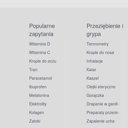
Popularne
Przeziębienie i
zapytania
grypa
Witamina D
Termometry
Witamina C
Krople do nosa
Krople do oczu
Inhalacje
Tran
Katar
Paracetamol
Kaszel
Ibuprofen
Olejki eteryczne
Melatonina
Gorączka
Elektrolity
Drapanie w gardle
Kolagen
Preparaty przeciwwiru
Zatoki
Zapalenie ucha