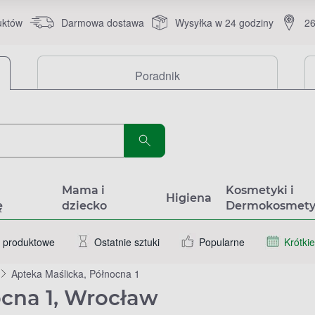
uktów
Darmowa dostawa
Wysyłka w 24 godziny
26
Poradnik
a
Mama i
Kosmetyki i
Higiena
ę
dziecko
Dermokosmety
 produktowe
Ostatnie sztuki
Popularne
Krótkie
Apteka Maślicka, Północna 1
ocna 1, Wrocław