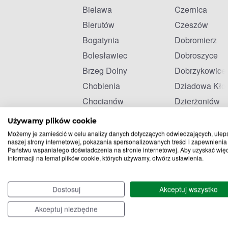
Bielawa
Czernica
Bierutów
Czeszów
Bogatynia
Dobromierz
Bolesławiec
Dobroszyce
Brzeg Dolny
Dobrzykowice
Chobienia
Dziadowa Kło
Chocianów
Dzierżoniów
Chojnów
Głogów
Używamy plików cookie
Możemy je zamieścić w celu analizy danych dotyczących odwiedzających, ulep
naszej strony internetowej, pokazania spersonalizowanych treści i zapewnienia
Państwu wspaniałego doświadczenia na stronie internetowej. Aby uzyskać wię
informacji na temat plików cookie, których używamy, otwórz ustawienia.
Dostosuj
Akceptuj wszystko
Akceptuj niezbędne