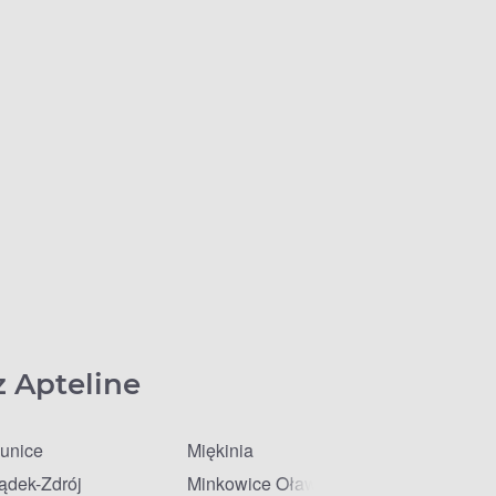
z Apteline
unice
Miękinia
ądek-Zdrój
Minkowice Oławskie