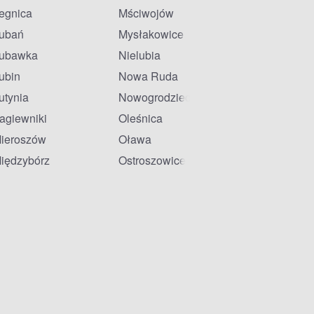
egnica
Mściwojów
ubań
Mysłakowice
ubawka
Nielubia
ubin
Nowa Ruda
utynia
Nowogrodziec
agiewniki
Oleśnica
ieroszów
Oława
iędzybórz
Ostroszowice