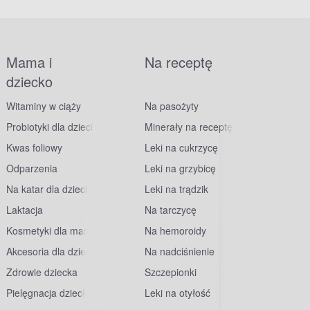
Mama i
Na receptę
dziecko
Witaminy w ciąży
Na pasożyty
Probiotyki dla dzieci
Minerały na receptę
Kwas foliowy
Leki na cukrzycę
Odparzenia
Leki na grzybicę
Na katar dla dzieci
Leki na trądzik
Laktacja
Na tarczycę
Kosmetyki dla mam
Na hemoroidy
Akcesoria dla dzieci
Na nadciśnienie
Zdrowie dziecka
Szczepionki
Pielęgnacja dziecka
Leki na otyłość