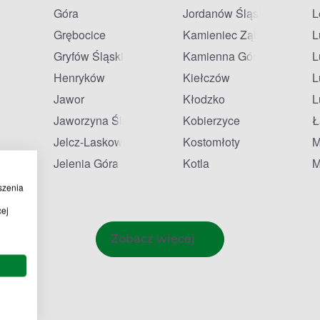
Góra
Jordanów Śląski
L
Grębocice
Kamieniec Ząbkowicki
L
Gryfów Śląski
Kamienna Góra
L
Henryków
Kiełczów
L
Jawor
Kłodzko
L
da
Jaworzyna Śląska
Kobierzyce
Ł
Jelcz-Laskowice
Kostomłoty
M
Jelenia Góra
Kotla
M
szenia
cej
Zobacz więcej