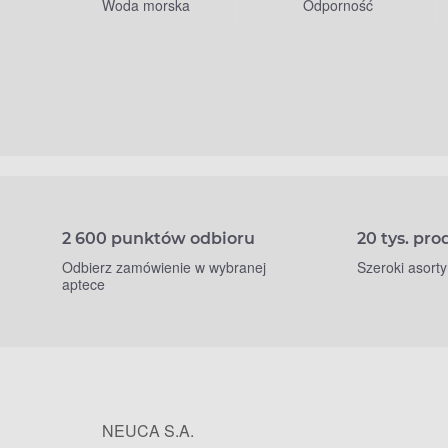
Woda morska
Odporność
2 600 punktów odbioru
20 tys. pr
Odbierz zamówienie w wybranej
Szeroki asort
aptece
NEUCA S.A.