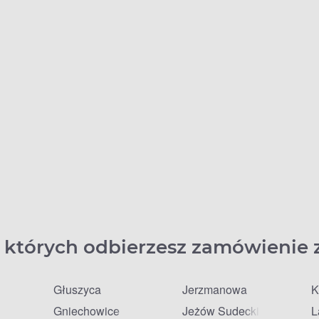
 których odbierzesz zamówienie 
Głuszyca
Jerzmanowa
K
Gniechowice
Jeżów Sudecki
L