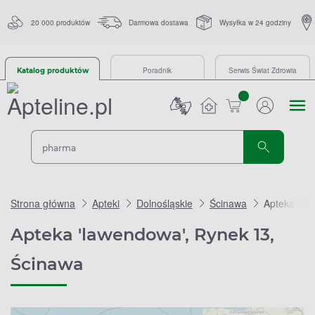
20 000 produktów
Darmowa dostawa
Wysyłka w 24 godziny
Poradnik
Serwis Świat Zdrowia
Katalog produktów
sztuk
Strona główna
Apteki
Dolnośląskie
Ścinawa
Apteka 'la
Apteka 'lawendowa', Rynek 13,
Ścinawa