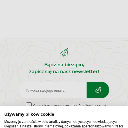
Bądź na bieżąco,
zapisz się na nasz newsletter!
Zapisz
do
Chcę otrzymywać newsletter Apteline
*
rozwiń>
newslettera
Używamy plików cookie
Możemy je zamieścić w celu analizy danych dotyczących odwiedzających,
ulepszenia naszej strony internetowej, pokazania spersonalizowanych treści