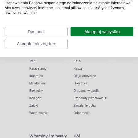
i zapewnienia Państwu wspaniałego doświadczenia na stronie internetowej.
Aby uzyskać więcej informacji na temat plików cookie, których używamy,
otwórz ustawienia.
Popularne zapytania
Przeziębienie i grypa
Dostosuj
Akceptuj wszystko
Witamina D
Termometry
Akceptuj niezbędne
Witamina C
Krople do nosa
Krople do oczu
Inhalacje
Tran
Katar
Paracetamol
Kaszel
Ibuprofen
Olejki eteryczne
Melatonina
Gorączka
Elektrolity
Drapanie w gardle
Kolagen
Preparaty przeciwwirusowe
Zatoki
Zapalenie ucha
Woda morska
Odporność
Witaminy i minerały
Ból