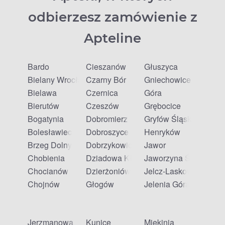
odbierzesz zamówienie z
Apteline
Bardo
Cieszanów
Głuszyca
Bielany Wrocławskie
Czarny Bór
Gniechowice
Bielawa
Czernica
Góra
Bierutów
Czeszów
Grębocice
Bogatynia
Dobromierz
Gryfów Śląski
Bolesławiec
Dobroszyce
Henryków
Brzeg Dolny
Dobrzykowice
Jawor
Chobienia
Dziadowa Kłoda
Jaworzyna Śląska
Chocianów
Dzierżoniów
Jelcz-Laskowice
Chojnów
Głogów
Jelenia Góra
Jerzmanowa
Kunice
Miękinia