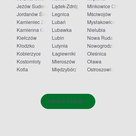
Jeżów Sudecki
Lądek-Zdrój
Minkowice Oławskie
Jordanów Śląski
Legnica
Mściwojów
Kamieniec Ząbkowicki
Lubań
Mysłakowice
Kamienna Góra
Lubawka
Nielubia
Kiełczów
Lubin
Nowa Ruda
Kłodzko
Lutynia
Nowogrodziec
Kobierzyce
Łagiewniki
Oleśnica
Kostomłoty
Mieroszów
Oława
Kotla
Międzybórz
Ostroszowice
Zobacz więcej