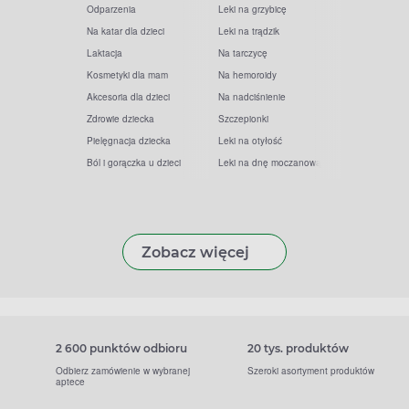
Odparzenia
Leki na grzybicę
Na katar dla dzieci
Leki na trądzik
Laktacja
Na tarczycę
Kosmetyki dla mam
Na hemoroidy
Akcesoria dla dzieci
Na nadciśnienie
Zdrowie dziecka
Szczepionki
Pielęgnacja dziecka
Leki na otyłość
Ból i gorączka u dzieci
Leki na dnę moczanową
Zobacz więcej
2 600 punktów odbioru
20 tys. produktów
Odbierz zamówienie w wybranej
Szeroki asortyment produktów
aptece