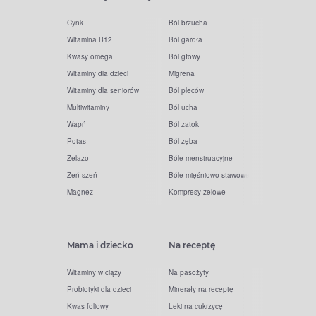
Cynk
Ból brzucha
Witamina B12
Ból gardła
Kwasy omega
Ból głowy
Witaminy dla dzieci
Migrena
Witaminy dla seniorów
Ból pleców
Multiwitaminy
Ból ucha
Wapń
Ból zatok
Potas
Ból zęba
Żelazo
Bóle menstruacyjne
Żeń-szeń
Bóle mięśniowo-stawowe
Magnez
Kompresy żelowe
Mama i dziecko
Na receptę
Witaminy w ciąży
Na pasożyty
Probiotyki dla dzieci
Minerały na receptę
Kwas foliowy
Leki na cukrzycę