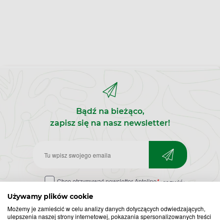
Bądź na bieżąco,
zapisz się na nasz newsletter!
Zapisz
do
Chcę otrzymywać newsletter Apteline
*
rozwiń>
newslettera
Używamy plików cookie
Możemy je zamieścić w celu analizy danych dotyczących odwiedzających,
ulepszenia naszej strony internetowej, pokazania spersonalizowanych treści