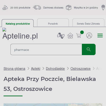
20 000 produktów
Darmowa dostawa
Wysyłka w 24 godziny
Poradnik
Serwis Świat Zdrowia
Katalog produktów
sztuk
Strona główna
Apteki
Dolnośląskie
Ostroszowice
Apteka
Apteka Przy Poczcie, Bielawska
53, Ostroszowice