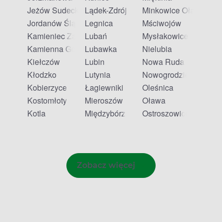
Jeżów Sudecki
Lądek-Zdrój
Minkowice Oławskie
Jordanów Śląski
Legnica
Mściwojów
Kamieniec Ząbkowicki
Lubań
Mysłakowice
Kamienna Góra
Lubawka
Nielubia
Kiełczów
Lubin
Nowa Ruda
Kłodzko
Lutynia
Nowogrodziec
Kobierzyce
Łagiewniki
Oleśnica
Kostomłoty
Mieroszów
Oława
Kotla
Międzybórz
Ostroszowice
Zobacz więcej