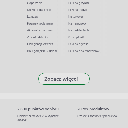
Odparzenia
Leki na grzybicę
Na katar dla dzieci
Leki na trądzik
Laktacja
Na tarczycę
Kosmetyki dla mam
Na hemoroidy
Akcesoria dla dzieci
Na nadciśnienie
Zdrowie dziecka
Szczepionki
Pielęgnacja dziecka
Leki na otyłość
Ból i gorączka u dzieci
Leki na dnę moczanową
Zobacz więcej
2 600 punktów odbioru
20 tys. produktów
Odbierz zamówienie w wybranej
Szeroki asortyment produktów
aptece