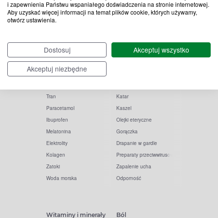
i zapewnienia Państwu wspaniałego doświadczenia na stronie internetowej.
Aby uzyskać więcej informacji na temat plików cookie, których używamy,
otwórz ustawienia.
Popularne zapytania
Przeziębienie i grypa
Dostosuj
Akceptuj wszystko
Witamina D
Termometry
Akceptuj niezbędne
Witamina C
Krople do nosa
Krople do oczu
Inhalacje
Tran
Katar
Paracetamol
Kaszel
Ibuprofen
Olejki eteryczne
Melatonina
Gorączka
Elektrolity
Drapanie w gardle
Kolagen
Preparaty przeciwwirusowe
Zatoki
Zapalenie ucha
Woda morska
Odporność
Witaminy i minerały
Ból