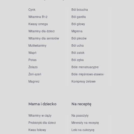
Cynk
Ból brzucha
Witamina B12
Ból gardła
Kwasy omega
Ból głowy
Witaminy dla dzieci
Migrena
Witaminy dla seniorów
Ból pleców
Multiwitaminy
Ból ucha
Wapń
Ból zatok
Potas
Ból zęba
Żelazo
Bóle menstruacyjne
Żeń-szeń
Bóle mięśniowo-stawowe
Magnez
Kompresy żelowe
Mama i dziecko
Na receptę
Witaminy w ciąży
Na pasożyty
Probiotyki dla dzieci
Minerały na receptę
Kwas foliowy
Leki na cukrzycę