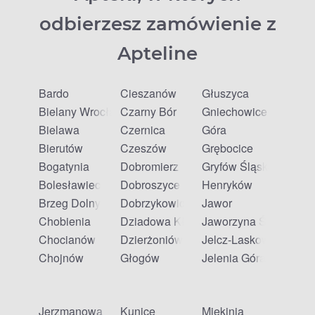
odbierzesz zamówienie z
Apteline
Bardo
Cieszanów
Głuszyca
Bielany Wrocławskie
Czarny Bór
Gniechowice
Bielawa
Czernica
Góra
Bierutów
Czeszów
Grębocice
Bogatynia
Dobromierz
Gryfów Śląski
Bolesławiec
Dobroszyce
Henryków
Brzeg Dolny
Dobrzykowice
Jawor
Chobienia
Dziadowa Kłoda
Jaworzyna Śląska
Chocianów
Dzierżoniów
Jelcz-Laskowice
Chojnów
Głogów
Jelenia Góra
Jerzmanowa
Kunice
Miękinia