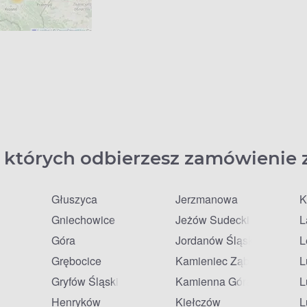
 których odbierzesz zamówienie 
Głuszyca
Jerzmanowa
K
Gniechowice
Jeżów Sudecki
L
Góra
Jordanów Śląski
L
Grębocice
Kamieniec Ząbkowicki
L
Gryfów Śląski
Kamienna Góra
L
Henryków
Kiełczów
L