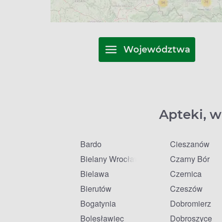
Województwa
Apteki, w
Bardo
Cieszanów
Bielany Wrocławskie
Czarny Bór
Bielawa
Czernica
Bierutów
Czeszów
Bogatynia
Dobromierz
Bolesławiec
Dobroszyce