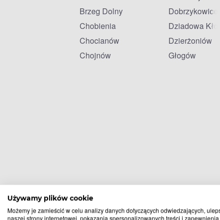
Brzeg Dolny
Dobrzykowice
Chobienia
Dziadowa Kło
Chocianów
Dzierżoniów
Chojnów
Głogów
Używamy plików cookie
Możemy je zamieścić w celu analizy danych dotyczących odwiedzających, ulep
naszej strony internetowej, pokazania spersonalizowanych treści i zapewnienia