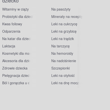
dziecko
Witaminy w ciąży
Na pasożyty
Probiotyki dla dzieci
Minerały na receptę
Kwas foliowy
Leki na cukrzycę
Odparzenia
Leki na grzybicę
Na katar dla dzieci
Leki na trądzik
Laktacja
Na tarczycę
Kosmetyki dla mam
Na hemoroidy
Akcesoria dla dzieci
Na nadciśnienie
Zdrowie dziecka
Szczepionki
Pielęgnacja dziecka
Leki na otyłość
Ból i gorączka u dzieci
Leki na dnę moczanową