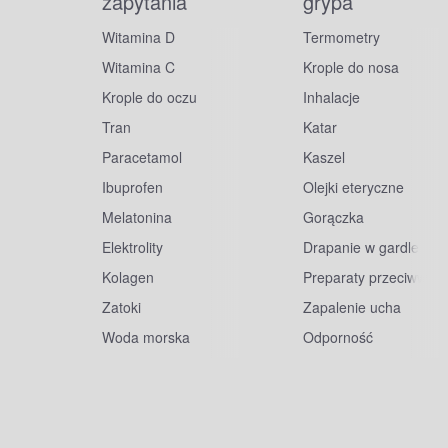
zapytania
grypa
Witamina D
Termometry
Witamina C
Krople do nosa
Krople do oczu
Inhalacje
Tran
Katar
Paracetamol
Kaszel
Ibuprofen
Olejki eteryczne
Melatonina
Gorączka
Elektrolity
Drapanie w gardle
Kolagen
Preparaty przeciwwiru
Zatoki
Zapalenie ucha
Woda morska
Odporność