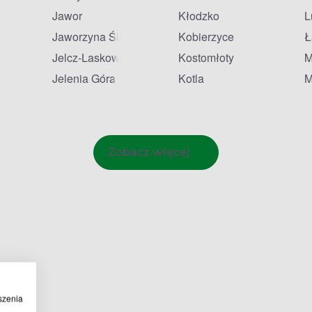
Jawor
Kłodzko
L
da
Jaworzyna Śląska
Kobierzyce
Ł
Jelcz-Laskowice
Kostomłoty
M
Jelenia Góra
Kotla
M
Zobacz więcej
szenia