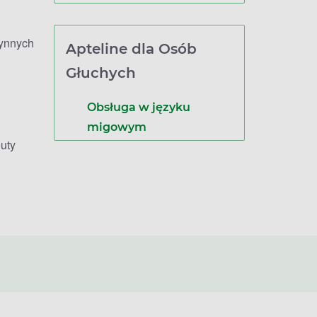
zynnych
Apteline dla Osób
Głuchych
Obsługa w języku
migowym
uty