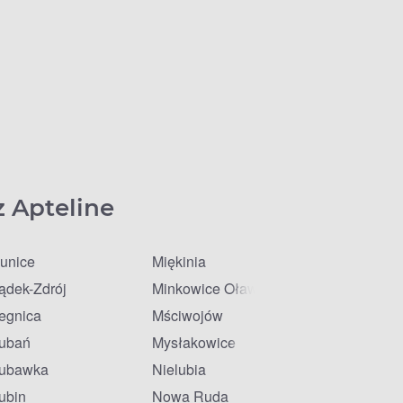
z Apteline
unice
Miękinia
ądek-Zdrój
Minkowice Oławskie
egnica
Mściwojów
ubań
Mysłakowice
ubawka
Nielubia
ubin
Nowa Ruda