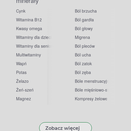
minerały
Cynk
Ból brzucha
Witamina B12
Ból gardła
Kwasy omega
Ból głowy
Witaminy dla dzieci
Migrena
Witaminy dla seniorów
Ból pleców
Multiwitaminy
Ból ucha
Wapń
Ból zatok
Potas
Ból zęba
sowe
Żelazo
Bóle menstruacyjne
Żeń-szeń
Bóle mięśniowo-stawowe
Magnez
Kompresy żelowe
Zobacz więcej