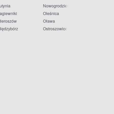
utynia
Nowogrodziec
agiewniki
Oleśnica
ieroszów
Oława
iędzybórz
Ostroszowice