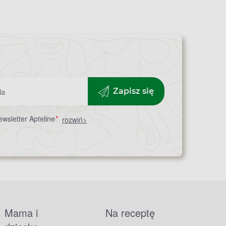
Zapisz się
wsletter Apteline
*
rozwiń>
Mama i
Na receptę