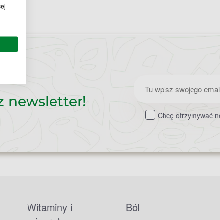
cej
Zapisz
z newsletter!
do
Chcę otrzymywać ne
newslettera
Witaminy i
Ból