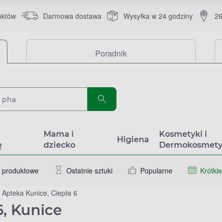
uktów
Darmowa dostawa
Wysyłka w 24 godziny
26
Poradnik
a
Mama i
Kosmetyki i
Higiena
ę
dziecko
Dermokosmety
 produktowe
Ostatnie sztuki
Popularne
Krótkie
Apteka Kunice, Ciepła 6
6, Kunice