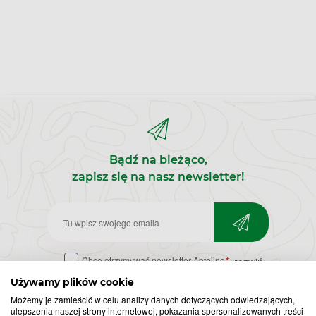
Bądź na bieżąco,
zapisz się na nasz newsletter!
Zapisz
do
Chcę otrzymywać newsletter Apteline
*
rozwiń>
newslettera
Używamy plików cookie
Możemy je zamieścić w celu analizy danych dotyczących odwiedzających,
ulepszenia naszej strony internetowej, pokazania spersonalizowanych treści