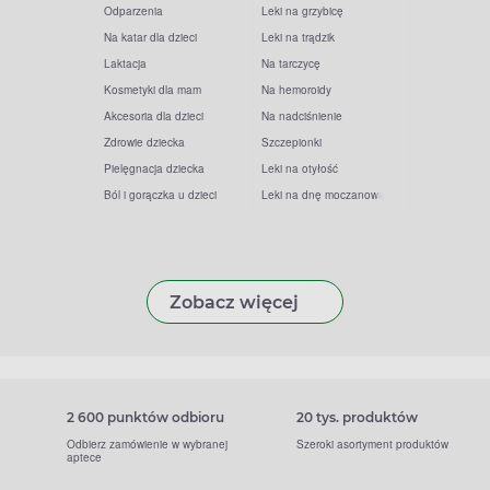
Odparzenia
Leki na grzybicę
Na katar dla dzieci
Leki na trądzik
Laktacja
Na tarczycę
Kosmetyki dla mam
Na hemoroidy
Akcesoria dla dzieci
Na nadciśnienie
Zdrowie dziecka
Szczepionki
Pielęgnacja dziecka
Leki na otyłość
Ból i gorączka u dzieci
Leki na dnę moczanową
Zobacz więcej
2 600 punktów odbioru
20 tys. produktów
Odbierz zamówienie w wybranej
Szeroki asortyment produktów
aptece