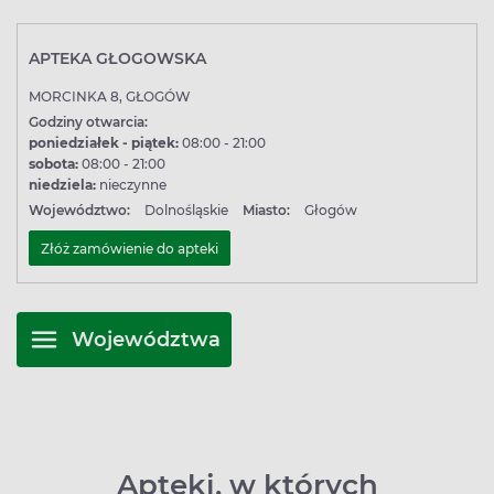
APTEKA GŁOGOWSKA
MORCINKA 8, GŁOGÓW
Godziny otwarcia:
poniedziałek - piątek:
08:00 - 21:00
sobota:
08:00 - 21:00
niedziela:
nieczynne
Województwo:
Dolnośląskie
Miasto:
Głogów
Złóż zamówienie do apteki
Województwa
Apteki, w których