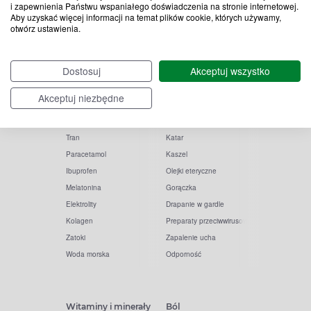
i zapewnienia Państwu wspaniałego doświadczenia na stronie internetowej.
Aby uzyskać więcej informacji na temat plików cookie, których używamy,
otwórz ustawienia.
Popularne zapytania
Przeziębienie i grypa
Dostosuj
Akceptuj wszystko
Witamina D
Termometry
Akceptuj niezbędne
Witamina C
Krople do nosa
Krople do oczu
Inhalacje
Tran
Katar
Paracetamol
Kaszel
Ibuprofen
Olejki eteryczne
Melatonina
Gorączka
Elektrolity
Drapanie w gardle
Kolagen
Preparaty przeciwwirusowe
Zatoki
Zapalenie ucha
Woda morska
Odporność
Witaminy i minerały
Ból