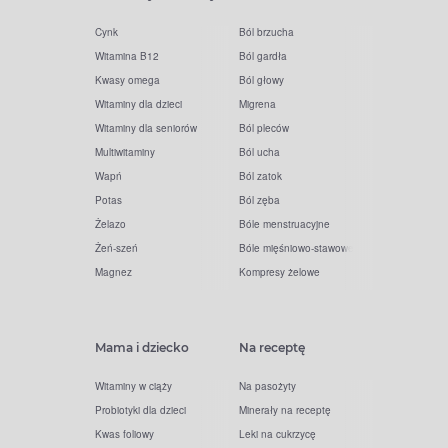
Cynk
Ból brzucha
Witamina B12
Ból gardła
Kwasy omega
Ból głowy
Witaminy dla dzieci
Migrena
Witaminy dla seniorów
Ból pleców
Multiwitaminy
Ból ucha
Wapń
Ból zatok
Potas
Ból zęba
Żelazo
Bóle menstruacyjne
Żeń-szeń
Bóle mięśniowo-stawowe
Magnez
Kompresy żelowe
Mama i dziecko
Na receptę
Witaminy w ciąży
Na pasożyty
Probiotyki dla dzieci
Minerały na receptę
Kwas foliowy
Leki na cukrzycę