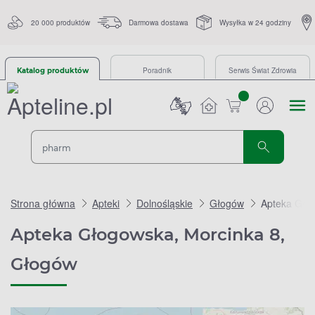
20 000 produktów
Darmowa dostawa
Wysyłka w 24 godziny
Poradnik
Serwis Świat Zdrowia
Katalog produktów
sztuk
Strona główna
Apteki
Dolnośląskie
Głogów
Apteka Gło
Apteka Głogowska, Morcinka 8,
Głogów