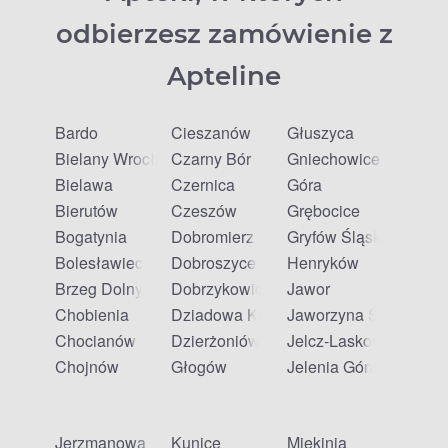
odbierzesz zamówienie z
Apteline
Bardo
Cieszanów
Głuszyca
Bielany Wrocławskie
Czarny Bór
Gniechowice
Bielawa
Czernica
Góra
Bierutów
Czeszów
Grębocice
Bogatynia
Dobromierz
Gryfów Śląski
Bolesławiec
Dobroszyce
Henryków
Brzeg Dolny
Dobrzykowice
Jawor
Chobienia
Dziadowa Kłoda
Jaworzyna Śląska
Chocianów
Dzierżoniów
Jelcz-Laskowice
Chojnów
Głogów
Jelenia Góra
Jerzmanowa
Kunice
Miękinia