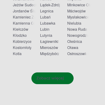
Jeżów Sudecki
Lądek-Zdrój
Minkowice Oławskie
Jordanów Śląski
Legnica
Mściwojów
Kamieniec Ząbkowicki
Lubań
Mysłakowice
Kamienna Góra
Lubawka
Nielubia
Kiełczów
Lubin
Nowa Ruda
Kłodzko
Lutynia
Nowogrodziec
Kobierzyce
Łagiewniki
Oleśnica
Kostomłoty
Mieroszów
Oława
Kotla
Międzybórz
Ostroszowice
Zobacz więcej