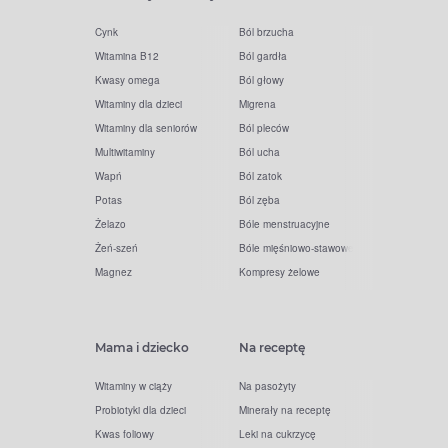
Cynk
Ból brzucha
Witamina B12
Ból gardła
Kwasy omega
Ból głowy
Witaminy dla dzieci
Migrena
Witaminy dla seniorów
Ból pleców
Multiwitaminy
Ból ucha
Wapń
Ból zatok
Potas
Ból zęba
Żelazo
Bóle menstruacyjne
Żeń-szeń
Bóle mięśniowo-stawowe
Magnez
Kompresy żelowe
Mama i dziecko
Na receptę
Witaminy w ciąży
Na pasożyty
Probiotyki dla dzieci
Minerały na receptę
Kwas foliowy
Leki na cukrzycę