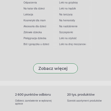
Odparzenia
Leki na grzybicę
Na katar dla dzieci
Leki na trądzik
Laktacja
Na tarczycę
Kosmetyki dla mam
Na hemoroidy
Akcesoria dla dzieci
Na nadciśnienie
Zdrowie dziecka
Szczepionki
Pielęgnacja dziecka
Leki na otyłość
Ból i gorączka u dzieci
Leki na dnę moczanową
Zobacz więcej
2 600 punktów odbioru
20 tys. produktów
Odbierz zamówienie w wybranej
Szeroki asortyment produktów
aptece