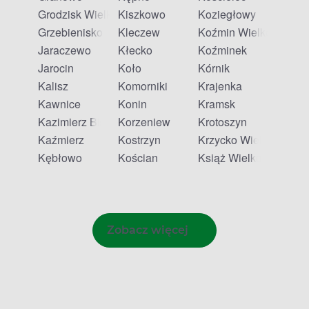
Grodzisk Wielkopolski
Kiszkowo
Koziegłowy
Grzebienisko
Kleczew
Koźmin Wielkopolski
Jaraczewo
Kłecko
Koźminek
Jarocin
Koło
Kórnik
Kalisz
Komorniki
Krajenka
Kawnice
Konin
Kramsk
Kazimierz Biskupi
Korzeniew
Krotoszyn
Kaźmierz
Kostrzyn
Krzycko Wielkie
Kębłowo
Kościan
Książ Wielkopolski
Zobacz więcej