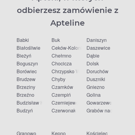
odbierzesz zamówienie z
Apteline
Babki
Buk
Daniszyn
Białośliwie
Ceków-Kolonia
Daszewice
Bieżyń
Chełmno
Dąbie
Boguszyn
Chocicza
Dolsk
Borówiec
Chrzypsko Wielkie
Doruchów
Brudzew
Chyby
Duszniki
Brzeziny
Czarnków
Gniezno
Brzeźno
Czempiń
Golina
Budzisław Kościelny
Czerniejewo
Gowarzewo
Budzyń
Czerwonak
Grabów nad Prosną
Granowo
Kępno
Kościelec