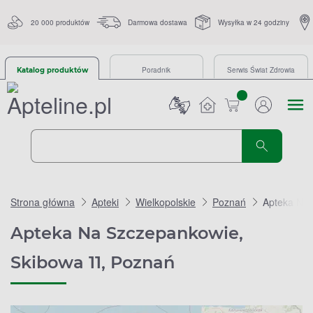
20 000 produktów
Darmowa dostawa
Wysyłka w 24 godziny
Poradnik
Serwis Świat Zdrowia
Katalog produktów
sztuk
Strona główna
Apteki
Wielkopolskie
Poznań
Apteka Na 
Apteka Na Szczepankowie,
Skibowa 11, Poznań