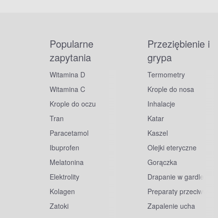
Popularne
Przeziębienie i
zapytania
grypa
Witamina D
Termometry
Witamina C
Krople do nosa
Krople do oczu
Inhalacje
Tran
Katar
Paracetamol
Kaszel
Ibuprofen
Olejki eteryczne
Melatonina
Gorączka
Elektrolity
Drapanie w gardle
Kolagen
Preparaty przeciwwiru
Zatoki
Zapalenie ucha