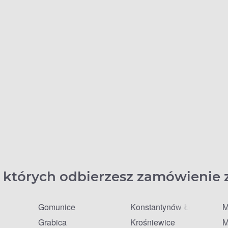
 których odbierzesz zamówienie 
Gomunice
Konstantynów Łódzki
M
Grabica
Krośniewice
M