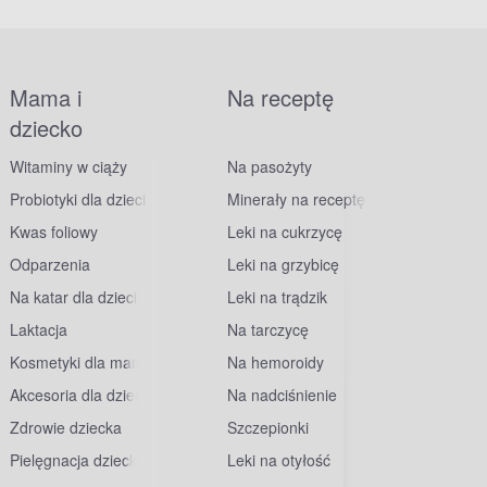
Mama i
Na receptę
dziecko
Witaminy w ciąży
Na pasożyty
Probiotyki dla dzieci
Minerały na receptę
Kwas foliowy
Leki na cukrzycę
Odparzenia
Leki na grzybicę
Na katar dla dzieci
Leki na trądzik
Laktacja
Na tarczycę
Kosmetyki dla mam
Na hemoroidy
Akcesoria dla dzieci
Na nadciśnienie
Zdrowie dziecka
Szczepionki
Pielęgnacja dziecka
Leki na otyłość