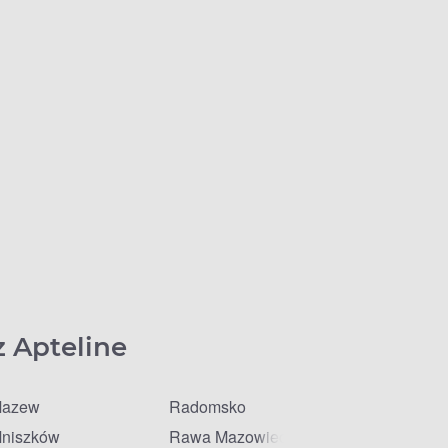
z Apteline
azew
Radomsko
niszków
Rawa Mazowiecka