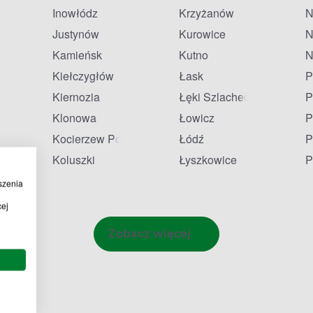
Czarną
Inowłódz
Krzyżanów
N
Justynów
Kurowice
N
Kamieńsk
Kutno
N
Kiełczygłów
Łask
P
Kiernozia
Łęki Szlacheckie
P
Klonowa
Łowicz
P
Kocierzew Południowy
Łódź
P
Koluszki
Łyszkowice
P
szenia
cej
Zobacz więcej