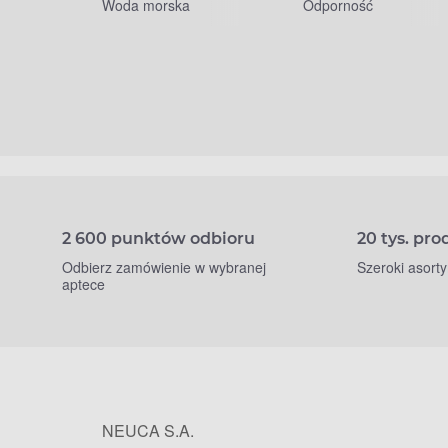
Woda morska
Odporność
2 600 punktów odbioru
20 tys. pr
Odbierz zamówienie w wybranej
Szeroki asort
aptece
NEUCA S.A.