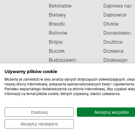
Bełchatów
Dąbrowa nad 
Bielawy
Dąbrowice
Błaszki
Dłutów
Bolimów
Domaniewice
Brójce
Drużbice
Buczek
Drzewica
Budziszewice
Działoszyn
Burzenin
Głuchów
Używamy plików cookie
Możemy je zamieścić w celu analizy danych dotyczących odwiedzających, ulep
naszej strony internetowej, pokazania spersonalizowanych treści i zapewnienia
Państwu wspaniałego doświadczenia na stronie internetowej. Aby uzyskać wię
informacji na temat plików cookie, których używamy, otwórz ustawienia.
Dostosuj
Akceptuj wszystko
Akceptuj niezbędne