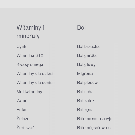
Witaminy i
Ból
minerały
Cynk
Ból brzucha
Witamina B12
Ból gardła
Kwasy omega
Ból głowy
Witaminy dla dzieci
Migrena
Witaminy dla seniorów
Ból pleców
Multiwitaminy
Ból ucha
Wapń
Ból zatok
Potas
Ból zęba
sowe
Żelazo
Bóle menstruacyjne
Żeń-szeń
Bóle mięśniowo-stawowe