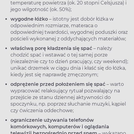
temperaturę powietrza (ok. 20 stopni Celsjusza) i
jego wilgotność (ok. 50%);
wygodne łóżko
– istotny jest dobór łóżka w
odpowiednim rozmiarze, materaca o
odpowiedniej twardości, wygodnej poduszki oraz
pościeli wykonanej z oddychających materiałów;
właściwą porę kładzenia się spać
– należy
chodzić spać i wstawać o tej samej porze
(niezależnie czy to dzień pracujący, czy weekend);
unikać drzemek w ciągu dnia i kłaść się do łóżka,
kiedy jest się naprawdę zmęczonym;
odprężenie przed położeniem się spać
– warto
wypracować relaksujący rytuał pozwalający na
przejście ze stanu dziennej aktywności do
spoczynku, np. poprzez słuchanie muzyki, kąpiel
czy ćwiczenia oddechowe;
ograniczenie używania telefonów
komórkowych, komputerów i oglądania
telewizji bezpośrednio przed snem
– wykazano,