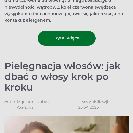
dłonie czerwone od wewnątrz mogą świadczyć o
niewydolności wątroby. Z kolei czerwona swędząca
wysypka na dłoniach może pojawić się jako reakcja na
kontakt z alergenem.
Czytaj więcej
Pielęgnacja włosów: jak
dbać o włosy krok po
kroku
Autor:
Mgr farm. Izabela
Data publikacji:
23.04.2025
Ośródka