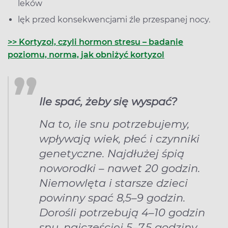
leków
lęk przed konsekwencjami źle przespanej nocy.
>> Kortyzol, czyli hormon stresu – badanie
poziomu, norma, jak obniżyć kortyzol
Ile spać, żeby się wyspać?
Na to, ile snu potrzebujemy,
wpływają wiek, płeć i czynniki
genetyczne. Najdłużej śpią
noworodki – nawet 20 godzin.
Niemowlęta i starsze dzieci
powinny spać 8,5–9 godzin.
Dorośli potrzebują 4–10 godzin
snu, najczęściej 5–7,5 godziny.