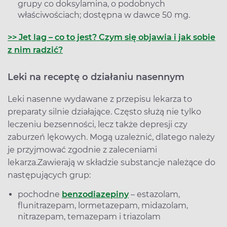
grupy co doksylamina, o podobnych
właściwościach; dostępna w dawce 50 mg.
>> Jet lag – co to jest? Czym się objawia i jak sobie
z nim radzić?
Leki na receptę o działaniu nasennym
Leki nasenne wydawane z przepisu lekarza to
preparaty silnie działające. Często służą nie tylko
leczeniu bezsenności, lecz także depresji czy
zaburzeń lękowych. Mogą uzależnić, dlatego należy
je przyjmować zgodnie z zaleceniami
lekarza.
Zawierają w składzie substancje należące do
następujących grup:
pochodne
benzodiazepiny
– estazolam,
flunitrazepam, lormetazepam, midazolam,
nitrazepam, temazepam i triazolam