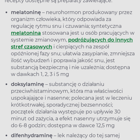
recepty dostępne są preparaty zawierające:
melatoninę
– neurohormon produkowany przez
organizm człowieka, który odpowiada za
regulację rytmu snu i czuwania; syntetyczna
melatonina
stosowana jest u osób pracujących w
systemie zmianowym,
podróżujących do innych
stref czasowych
i cierpiących na zespół
opóźnionej fazy snu; ułatwia zasypianie, zmniejsza
ilość wybudzeń i poprawia jakość snu, jest
substancją bezpieczną i nie uzależnia; dostępna
w dawkach 1, 2, 3 i 5 mg
doksylaminę
– substancję o działaniu
przeciwhistaminowym, która ma właściwości
uspokajające i nasenne; polecana jest w leczeniu
krótkotrwałej, sporadycznej bezsenności;
początek działania występuje po upływie 30
minut od zażycia, a efekt nasenny utrzymuje się
do 6-8 godzin; dostępna w dawce 12,5 mg
difenhydraminę
– lek należący do tej samej