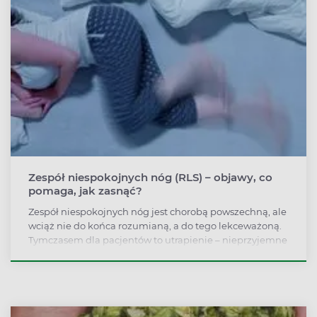
Zespół niespokojnych nóg (RLS) – objawy, co
pomaga, jak zasnąć?
Zespół niespokojnych nóg jest chorobą powszechną, ale
wciąż nie do końca rozumianą, a do tego lekceważoną.
Tymczasem dla pacjentów to utrapienie – nieprzyjemne
uczucie w nogach wyrzuca z łóżka w środku nocy i każe
spacerować po domu, brać kąpiele czy wsmarowywać w
skórę maści.