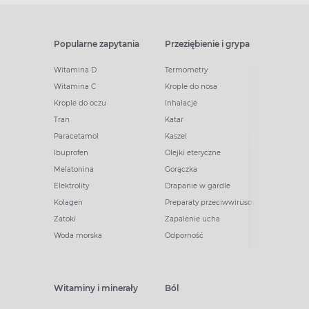
Popularne zapytania
Przeziębienie i grypa
Witamina D
Termometry
Witamina C
Krople do nosa
Krople do oczu
Inhalacje
Tran
Katar
Paracetamol
Kaszel
Ibuprofen
Olejki eteryczne
Melatonina
Gorączka
Elektrolity
Drapanie w gardle
Kolagen
Preparaty przeciwwirusowe
Zatoki
Zapalenie ucha
Woda morska
Odporność
Witaminy i minerały
Ból