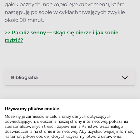
gałek ocznych,
non rapid eye movement
), które
następują po sobie w cyklach trwających zwykle
około 90 minut.
>> Paraliż senny — skąd się bierze i jak sobie
radzić?
Bibliografia
Data dodania: 28.04.2025
Używamy plików cookie
Możemy je zamieścić w celu analizy danych dotyczących
Podziel się:
odwiedzających, ulepszenia naszej strony internetowej, pokazania
spersonalizowanych treści i zapewnienia Państwu wspaniałego
Poznaj naszego eksperta
doświadczenia na stronie internetowej. Aby uzyskać więcej informacji
na temat plików cookie, których używamy, otwórz ustawienia.