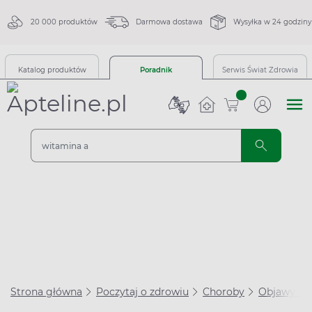
20 000 produktów
Darmowa dostawa
Wysyłka w 24 godziny
Katalog produktów
Poradnik
Serwis Świat Zdrowia
sztuk
Strona główna
Poczytaj o zdrowiu
Choroby
Objawy ch