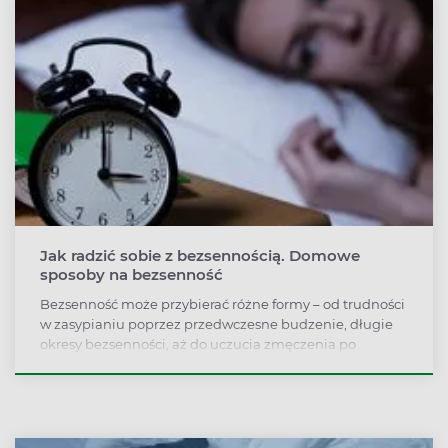
Jak radzić sobie z bezsennością. Domowe
sposoby na bezsenność
Bezsenność może przybierać różne formy – od trudności
w zasypianiu poprzez przedwczesne budzenie, długie
okresy bezsenności, aż do uczucia zmęczenia po
nocnym śnie. Każdemu może zdarzyć się źle przespana
noc. Gdy jednak przytrafia się często, staje się poważnym
problemem.