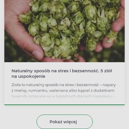
Naturalny sposób na stres i bezsenność. 5 ziół
na uspokojenie
Zioła to naturalny sposób na stres i bezsenność – napary
z melisy, rumianku, waleriana albo kąpiel z dodatkiem
lawendy polecane są w łagodnych stanach niepokoju i
napięcia nerwowego, problemach z zasypianiem.
Ziołowe preparaty uspokajające można kupić w aptece
bez recepty.
Pokaż więcej