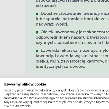
uspokajających i nasennych, dlate
ostrożności.
Doustne stosowanie lawendy moż
lub zaparcia, natomiast kontakt ze 
nadwrażliwości.
Olejek lawendowy jest skoncentr
odpowiednikiem naparu z kwiatów la
czynnych, sposobem stosowania i 
Lawenda lekarska może być mylo
lawendy. Lawenda wąskolistna, szer
olejku, m.in. zawartością kamfory, d
identycznych surowców.
Używamy plików cookie
Lawenda lekarska – jakie ma wł
Możemy je zamieścić w celu analizy danych dotyczących odwiedzającyc
Lawenda lekarska występuje również pod i
ulepszenia naszej strony internetowej, pokazania spersonalizowanych tre
zapewnienia Państwu wspaniałego doświadczenia na stronie internetow
angielska. Roślina pochodzi z rejonów bas
Aby uzyskać więcej informacji na temat plików cookie, których używam
uprawiana na całym świecie, również w Po
otwórz ustawienia.