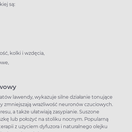
iej są:
ć, kolki i wzdęcia,
owe,
rwowy
atów lawendy, wykazuje silne działanie tonujące
ny zmniejszają wrażliwość neuronów czuciowych.
resu, a także ułatwiają zasypianie. Suszone
kę lub położyć na stoliku nocnym. Popularną
rapii z użyciem dyfuzora i naturalnego olejku