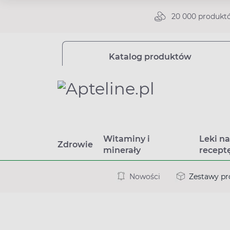
20 000 produkt
Katalog produktów
Witaminy i
Leki n
Zdrowie
minerały
recept
Nowości
Zestawy p