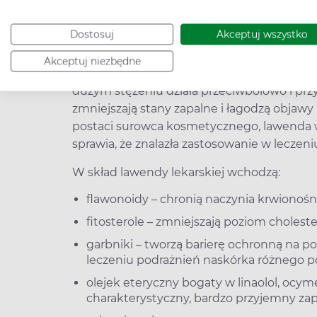
jest suszony kwiat lawendy. Wymaga on j
suchym miejscu bez dostępu do promienio
Dostosuj
Akceptuj wszystko
Kwiaty lawendy lekarskiej wykazują szereg
Akceptuj niezbędne
częsty składnik preparatów na bezsenność
dużym stężeniu działa przeciwbólowo i prz
zmniejszają stany zapalne i łagodzą objawy
postaci surowca kosmetycznego, lawenda wy
sprawia, że znalazła zastosowanie w leczeniu
W skład lawendy lekarskiej wchodzą:
flawonoidy – chronią naczynia krwionośne 
fitosterole – zmniejszają poziom choleste
garbniki – tworzą barierę ochronną na po
leczeniu podrażnień naskórka różnego p
olejek eteryczny bogaty w linaolol, ocyme
charakterystyczny, bardzo przyjemny za