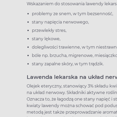
Wskazaniem do stosowania lawendy lekarsk
problemy ze snem, w tym bezsenność,
stany napięcia nerwowego,
przewlekły stres,
stany lękowe,
dolegliwości trawienne, w tym niestrawnoś
bóle np. brzucha, migrenowe, miesiączk
stany zapalne skóry, w tym trądzik.
Lawenda lekarska na układ ne
Olejek eteryczny, stanowiący 3% składu kwi
na układ nerwowy. Składniki aktywne rośli
Oznacza to, że łagodzą one stany napięć i st
kwiaty lawendy można schować pod podusz
metodą jest także przeprowadzanie aromate