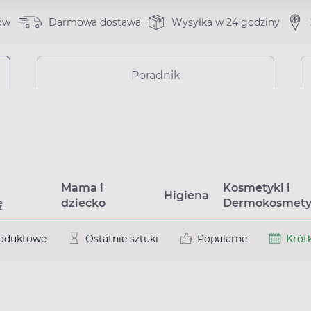
ów
Darmowa dostawa
Wysyłka w 24 godziny
Poradnik
a
Mama i
Kosmetyki i
Higiena
ę
dziecko
Dermokosmety
roduktowe
Ostatnie sztuki
Popularne
Krótk