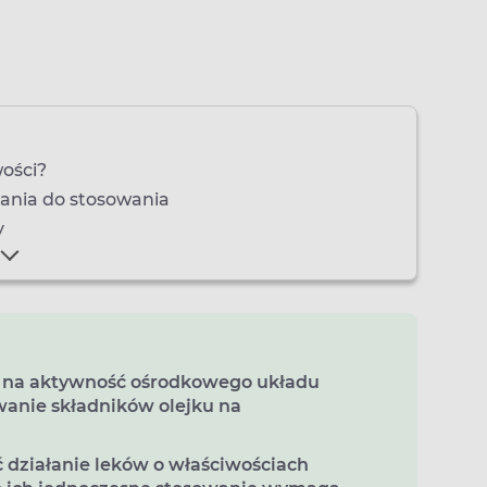
wości?
zania do stosowania
y
 na aktywność ośrodkowego układu
wanie składników olejku na
 działanie leków o właściwościach