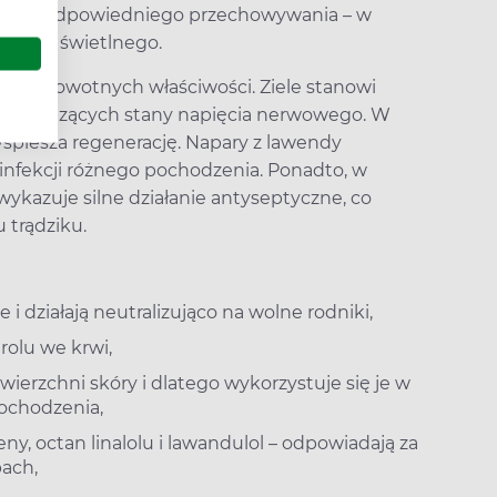
ednak odpowiedniego przechowywania – w
wania świetlnego.
 prozdrowotnych właściwości. Ziele stanowi
 i łagodzących stany napięcia nerwowego. W
yspiesza regenerację. Napary z lawendy
 infekcji różnego pochodzenia. Ponadto, w
kazuje silne działanie antyseptyczne, co
 trądziku.
i działają neutralizująco na wolne rodniki,
rolu we krwi,
wierzchni skóry i dlatego wykorzystuje się je w
ochodzenia,
ny, octan linalolu i lawandulol – odpowiadają za
pach,