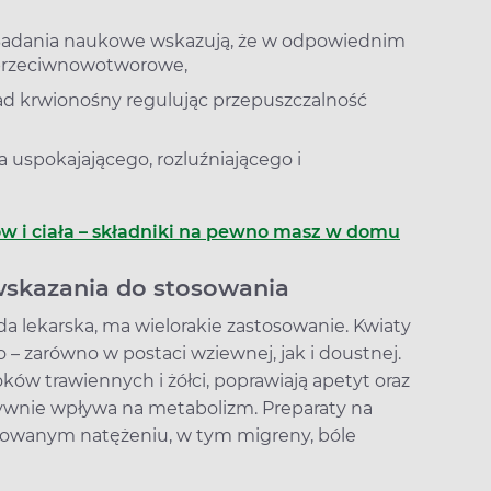
. Badania naukowe wskazują, że w odpowiednim
przeciwnowotworowe,
kład krwionośny regulując przepuszczalność
 uspokajającego, rozluźniającego i
ów i ciała – składniki na pewno masz w domu
 wskazania do stosowania
a lekarska, ma wielorakie zastosowanie. Kwiaty
 – zarówno w postaci wziewnej, jak i doustnej.
ów trawiennych i żółci, poprawiają apetyt oraz
tywnie wpływa na metabolizm. Preparaty na
arkowanym natężeniu, w tym migreny, bóle