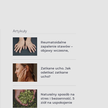
Artykuły
Reumatoidalne
zapalenie stawów –
objawy wczesne,
badania, leczenie.
Co to jest RZS?
Zatkane ucho. Jak
odetkać zatkane
ucho?
Naturalny sposób na
stres i bezsenność. 5
ziół na uspokojenie