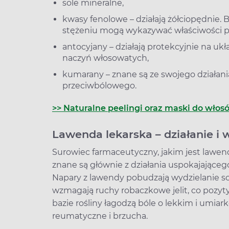
sole mineralne,
kwasy fenolowe – działają żółciopędnie
stężeniu mogą wykazywać właściwości 
antocyjany – działają protekcyjnie na u
naczyń włosowatych,
kumarany – znane są ze swojego działania
przeciwbólowego.
>> Naturalne peelingi oraz maski do włos
Lawenda lekarska – działanie i
Surowiec farmaceutyczny, jakim jest lawend
znane są głównie z działania uspokajającego
Napary z lawendy pobudzają wydzielanie sok
wzmagają ruchy robaczkowe jelit, co pozy
bazie rośliny łagodzą bóle o lekkim i umi
reumatyczne i brzucha.