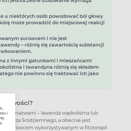
go ich jednoczesne stosowanie wymaga
e u niektórych osób powodować ból głowy
skórą może prowadzić do miejscowej reakcji
owanym surowcem i nie jest
wendy – różnią się zawartością substancji
dawkowaniem.
na z innymi gatunkami i mieszańcami
okolistna i lawandyna różnią się składem
latego nie powinno się traktować ich jako
aściwości?
h,
nnymi nazwami – lawenda wąskolistna lub
ści i
ej.
enu Morza Śródziemnego, a obecnie jest
y,
lsce. Surowcem wykorzystywanym w fitoterapii