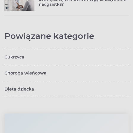
nadgarstka?
Powiązane kategorie
Cukrzyca
Choroba wieńcowa
Dieta dziecka