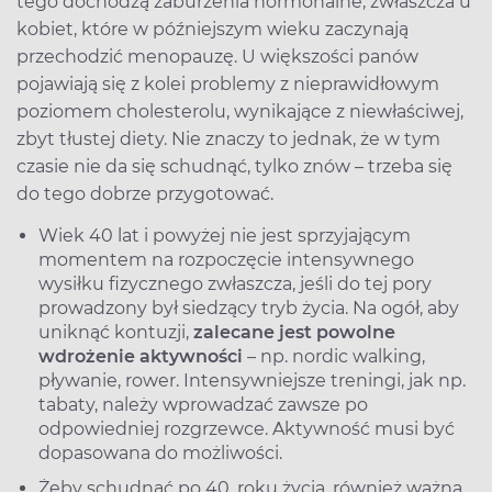
tego dochodzą zaburzenia hormonalne, zwłaszcza u
kobiet, które w późniejszym wieku zaczynają
przechodzić menopauzę. U większości panów
pojawiają się z kolei problemy z nieprawidłowym
poziomem cholesterolu, wynikające z niewłaściwej,
zbyt tłustej diety. Nie znaczy to jednak, że w tym
czasie nie da się schudnąć, tylko znów – trzeba się
do tego dobrze przygotować.
Wiek 40 lat i powyżej nie jest sprzyjającym
momentem na rozpoczęcie intensywnego
wysiłku fizycznego zwłaszcza, jeśli do tej pory
prowadzony był siedzący tryb życia. Na ogół, aby
uniknąć kontuzji,
zalecane jest powolne
wdrożenie aktywności
– np. nordic walking,
pływanie, rower. Intensywniejsze treningi, jak np.
tabaty, należy wprowadzać zawsze po
odpowiedniej rozgrzewce. Aktywność musi być
dopasowana do możliwości.
Żeby schudnąć po 40. roku życia, również ważna