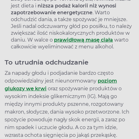
jest dieta i
niższa podaż kalorii niż wynosi
zapotrzebowanie energetyczne
. Warto
odchudzić dania, a także spożywać je mniejsze.
Jeśli nadal odczuwamy głód po posiłku, to należy
zwiększać ilość niskokalorycznych produktów w
daniu. W walce o
prawidłową masę ciała
warto
całkowicie wyeliminować z menu alkohol.
To utrudnia odchudzanie
Za napady głodu i podjadanie bardzo często
odpowiedzialny jest nieunormowany
poziom
glukozy we krwi
oraz spożywanie produktów o
wysokim indeksie glikemicznym (IG). Mają go
między innymi produkty pszenne, rozgotowany
makron, słodycze, dania wysoko przetworzone. Ich
spożycie powoduje nagły skok energii, a zaraz po
nim spadek i uczucie głodu. A co za tym idzie,
wzrasta ochota sięgnięcia po jakąś przekąskę.