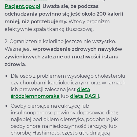
Pacjent.gov.pl
.
Uważa się, że podczas
odchudzania powinno się jeść około 200 kalorii
mniej, niż potrzebujemy.
Wtedy organizm
efektywnie spala tkankę tłuszczową.
2. Ograniczenie kalorii to jeszcze nie wszystko.
Ważne jest
wprowadzenie zdrowych nawyków
żywieniowych zależnie od możliwości i stanu
zdrowia
.
Dla osób z problemem wysokiego cholesterolu
czy chorobami kardiologicznymi oraz w ramach
ich prewencji zalecana jest
dieta
śródziemnomorska
lub
dieta DASH
.
Osoby cierpiące na cukrzycę lub
insulinooporność powinny dopasować dietę
najlepiej pod okiem dietetyka, podobnie jak
osoby chore na niedoczynność tarczycy lub
chorobę Hashimoto, często utrudniającą