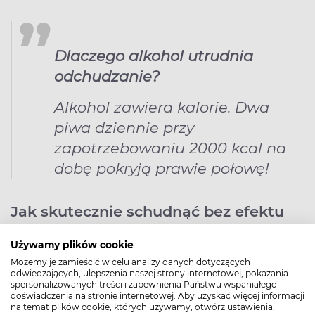
Dlaczego alkohol utrudnia
odchudzanie?
Alkohol zawiera kalorie. Dwa
piwa dziennie przy
zapotrzebowaniu 2000 kcal na
dobę pokryją prawie połowę!
Jak skutecznie schudnąć bez efektu
jo-jo?
Używamy plików cookie
Po odchudzaniu ważne, żeby utrzymać prawidłowe
Możemy je zamieścić w celu analizy danych dotyczących
odwiedzających, ulepszenia naszej strony internetowej, pokazania
nawyki żywieniowe, by waga nie wzrastała.
spersonalizowanych treści i zapewnienia Państwu wspaniałego
Pamiętajmy o kilku zasadach.
doświadczenia na stronie internetowej. Aby uzyskać więcej informacji
na temat plików cookie, których używamy, otwórz ustawienia.