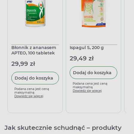
Błonnik z ananasem
Ispagul S, 200 g
Bł
APTEO, 100 tabletek
g
29,49 zł
29,99 zł
13
Dodaj do koszyka
Dodaj do koszyka
Podana cena jest ceną
maksymalną
Podana cena jest ceną
P
Dowiedz się więcej
maksymalną
m
Dowiedz się więcej
D
Jak skutecznie schudnąć – produkty