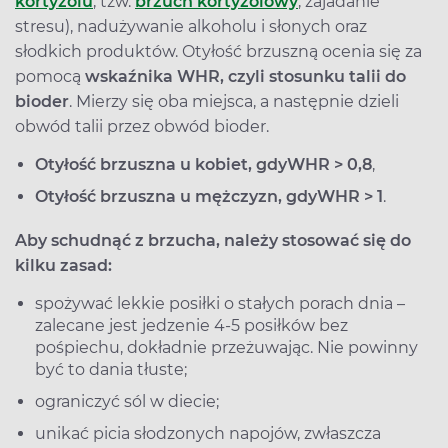
kortyzolu
, tzw.
brzuch kortyzolowy
, zajadanie
stresu), nadużywanie alkoholu i słonych oraz
słodkich produktów. Otyłość brzuszną ocenia się za
pomocą
wskaźnika WHR, czyli stosunku talii do
bioder
. Mierzy się oba miejsca, a następnie dzieli
obwód talii przez obwód bioder.
Otyłość brzuszna u kobiet, gdy
WHR > 0,8
,
Otyłość brzuszna u mężczyzn, gdy
WHR > 1
.
Aby schudnąć z brzucha, należy stosować się do
kilku zasad:
spożywać lekkie posiłki o stałych porach dnia –
zalecane jest jedzenie 4-5 posiłków bez
pośpiechu, dokładnie przeżuwając. Nie powinny
być to dania tłuste;
ograniczyć sól w diecie;
unikać picia słodzonych napojów, zwłaszcza