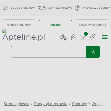
20 000 produktów
Darmowa dostawa
Wysyłka w 24 godziny
Katalog produktów
Poradnik
Serwis Świat Zdrowia
sztuk
Strona główna
Poczytaj o zdrowiu
Choroby
Otyłość