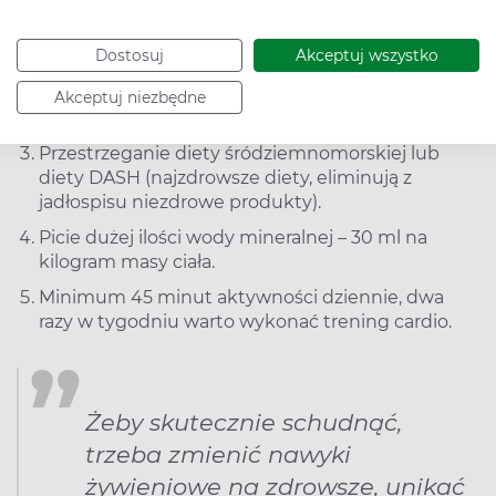
Dopasowanie liczby spożywanych kalorii do stylu
życia.
Dostosuj
Akceptuj wszystko
Spożywanie 4-5 posiłków dziennie. Nie wolno się
przejadać i najlepiej nie jeść nic na 2 godziny
Akceptuj niezbędne
przed snem.
Przestrzeganie diety śródziemnomorskiej lub
diety DASH (najzdrowsze diety, eliminują z
jadłospisu niezdrowe produkty).
Picie dużej ilości wody mineralnej – 30 ml na
kilogram masy ciała.
Minimum 45 minut aktywności dziennie, dwa
razy w tygodniu warto wykonać trening cardio.
Żeby skutecznie schudnąć,
trzeba zmienić nawyki
żywieniowe na zdrowsze, unikać