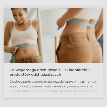
Co wspomaga odchudzanie – składniki ziół i
produktów odchudzających
Odchudzanie wspomagają przede wszystkim zmiany w
sposobie odżywiania i wdrożenie aktywności fizycznej,
jako dodatkową pomoc stosuje się produkty zawierające
m.in. ekstrakt z zielonej herbaty, inulinę, chitozan, liść
morwy białej. Składniki te przyspieszają metabolizm,
hamują apetyt, ograniczają wchłanianie tłuszczów i