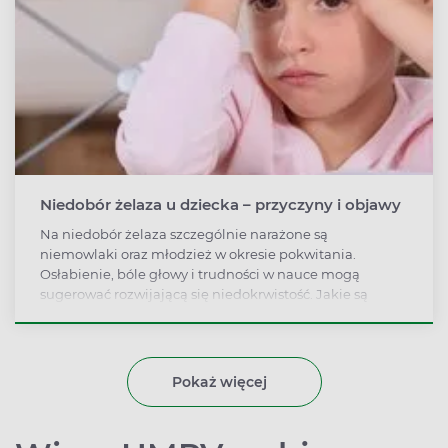
Niedobór żelaza u dziecka – przyczyny i objawy
Na niedobór żelaza szczególnie narażone są
niemowlaki oraz młodzież w okresie pokwitania.
Osłabienie, bóle głowy i trudności w nauce mogą
sugerować rozwijającą się niedokrwistość. Jakie są
przyczyny niedoboru i co warto jeść, aby poprawić
wyniki?
Pokaż więcej