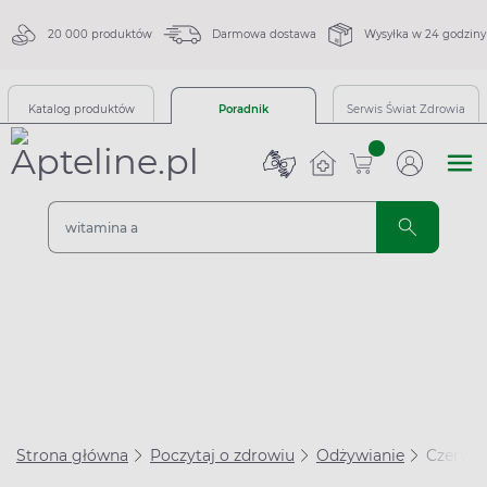
20 000 produktów
Darmowa dostawa
Wysyłka w 24 godziny
Katalog produktów
Poradnik
Serwis Świat Zdrowia
sztuk
Strona główna
Poczytaj o zdrowiu
Odżywianie
Czerwon