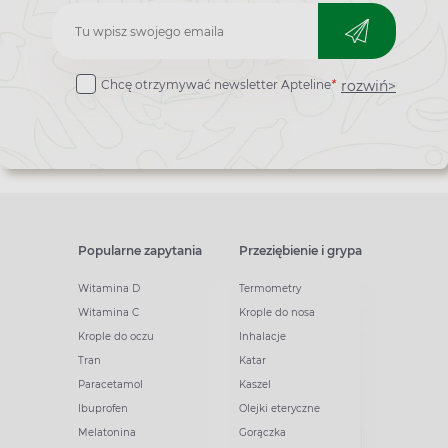
Zapisz
do
rozwiń>
Chcę otrzymywać newsletter Apteline
*
newslettera
Popularne zapytania
Przeziębienie i grypa
Witamina D
Termometry
Witamina C
Krople do nosa
Krople do oczu
Inhalacje
Tran
Katar
Paracetamol
Kaszel
Ibuprofen
Olejki eteryczne
Melatonina
Gorączka