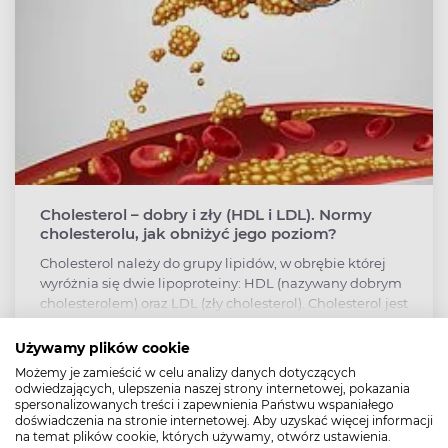
Cholesterol – dobry i zły (HDL i LDL). Normy
cholesterolu, jak obniżyć jego poziom?
Cholesterol należy do grupy lipidów, w obrębie której
wyróżnia się dwie lipoproteiny: HDL (nazywany dobrym
cholesterolem) oraz LDL (zły cholesterol). Cholesterol jest
niezbędny do prawidłowego funkcjonowania
organizmu, buduje m. in. błony komórkowe, ale zbyt
Używamy plików cookie
wysoki poziom cholesterolu może przyczynić się do
Możemy je zamieścić w celu analizy danych dotyczących
rozwoju wielu chorób, w tym miażdżycy, choroby
odwiedzających, ulepszenia naszej strony internetowej, pokazania
wieńcowej a nawet udaru mózgu. Za poziom
spersonalizowanych treści i zapewnienia Państwu wspaniałego
doświadczenia na stronie internetowej. Aby uzyskać więcej informacji
cholesterolu odpowiada m. in. prawidłowa dieta oraz
na temat plików cookie, których używamy, otwórz ustawienia.
aktywność fizyczna. Czym jest cholesterol, jak zadbać o