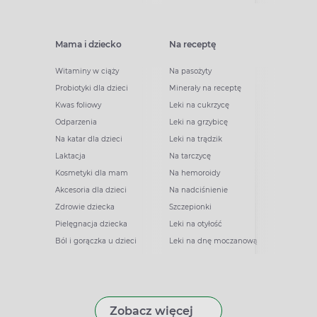
Mama i dziecko
Na receptę
Witaminy w ciąży
Na pasożyty
Probiotyki dla dzieci
Minerały na receptę
Kwas foliowy
Leki na cukrzycę
Odparzenia
Leki na grzybicę
Na katar dla dzieci
Leki na trądzik
Laktacja
Na tarczycę
Kosmetyki dla mam
Na hemoroidy
Akcesoria dla dzieci
Na nadciśnienie
Zdrowie dziecka
Szczepionki
Pielęgnacja dziecka
Leki na otyłość
Ból i gorączka u dzieci
Leki na dnę moczanową
Zobacz więcej