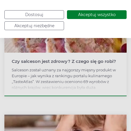
jego odpowiedni poziom i kiedy wykonać badania
diagnostyczne?
Dostosuj
Akceptuj wszystko
Akceptuj niezbędne
Czy salceson jest zdrowy? Z czego się go robi?
Salceson został uznany za najgorszy mięsny produkt w
Europie – jak wynika z rankingu portalu kulinarnego
„TasteAtlas”. W zestawieniu oceniono 69 wyrobów z
różnych krajów, więc konkurencja była duża.
Tymczasem w Polsce salceson ma wielu amatorów. Z
czego się składa i czy jest zdrowy?