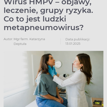
Wirus HMPV – objawy,
leczenie, grupy ryzyka.
Co to jest ludzki
metapneumowirus?
Autor:
Mgr farm. Katarzyna
Data publikacji:
13.01.2025
Deptuła