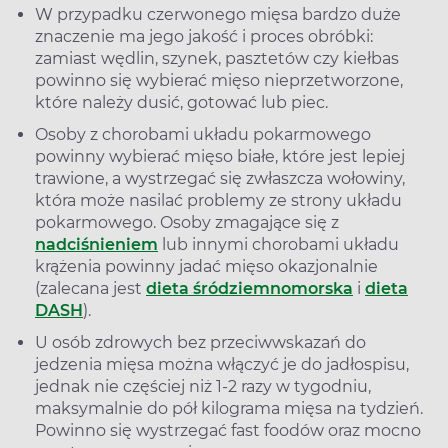
W przypadku czerwonego mięsa bardzo duże
znaczenie ma jego jakość i proces obróbki:
zamiast wędlin, szynek, pasztetów czy kiełbas
powinno się wybierać mięso nieprzetworzone,
które należy dusić, gotować lub piec.
Osoby z chorobami układu pokarmowego
powinny wybierać mięso białe, które jest lepiej
trawione, a wystrzegać się zwłaszcza wołowiny,
która może nasilać problemy ze strony układu
pokarmowego. Osoby zmagające się z
nadciśnieniem
lub innymi chorobami układu
krążenia powinny jadać mięso okazjonalnie
(zalecana jest
dieta śródziemnomorska
i
dieta
DASH
).
U osób zdrowych bez przeciwwskazań do
jedzenia mięsa można włączyć je do jadłospisu,
jednak nie częściej niż 1-2 razy w tygodniu,
maksymalnie do pół kilograma mięsa na tydzień.
Powinno się wystrzegać fast foodów oraz mocno