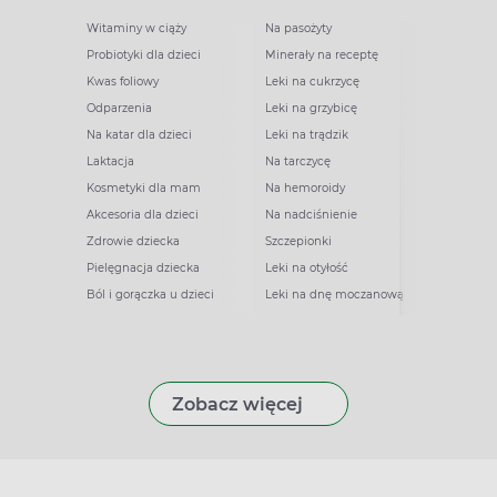
Witaminy w ciąży
Na pasożyty
Probiotyki dla dzieci
Minerały na receptę
Kwas foliowy
Leki na cukrzycę
Odparzenia
Leki na grzybicę
Na katar dla dzieci
Leki na trądzik
Laktacja
Na tarczycę
Kosmetyki dla mam
Na hemoroidy
Akcesoria dla dzieci
Na nadciśnienie
Zdrowie dziecka
Szczepionki
Pielęgnacja dziecka
Leki na otyłość
Ból i gorączka u dzieci
Leki na dnę moczanową
Zobacz więcej