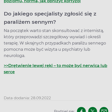
poziomu, norma, jak obniżyć kortyzol
Do jakiego specjalisty zgłosić się z
paraliżem sennym?
Na początek warto stan skonsultować z internistą,
który przeprowadzi szczegółowy wywiad i określi
terapię. W skrajnych przypadkach paraliżu sennego
pomocna może być wizyta u psychiatry lub
neurologa.
>>
Drętwienie lewej ręki – to może być nerwica lub
serce
Data dodania: 28.09.2022
Podziel się: