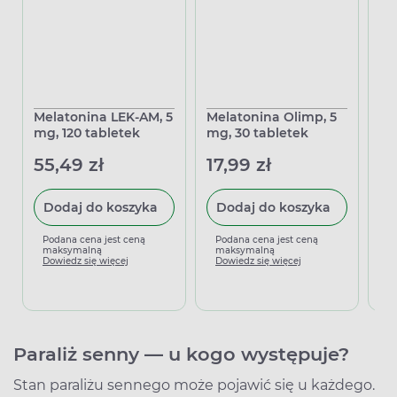
Melatonina LEK-AM, 5
Melatonina Olimp, 5
Zz
mg, 120 tabletek
mg, 30 tabletek
że
55,49 zł
17,99 zł
38
Dodaj do koszyka
Dodaj do koszyka
Podana cena jest ceną
Podana cena jest ceną
P
maksymalną
maksymalną
m
Dowiedz się więcej
Dowiedz się więcej
D
Paraliż senny — u kogo występuje?
Stan paraliżu sennego może pojawić się u każdego.