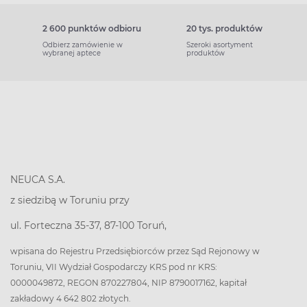
2 600 punktów odbioru
20 tys. produktów
Odbierz zamówienie w
Szeroki asortyment
wybranej aptece
produktów
NEUCA S.A.
z siedzibą w Toruniu przy
ul. Forteczna 35-37, 87-100 Toruń,
wpisana do Rejestru Przedsiębiorców przez Sąd Rejonowy w
Toruniu, VII Wydział Gospodarczy KRS pod nr KRS:
0000049872, REGON 870227804, NIP 8790017162, kapitał
zakładowy 4 642 802 złotych.