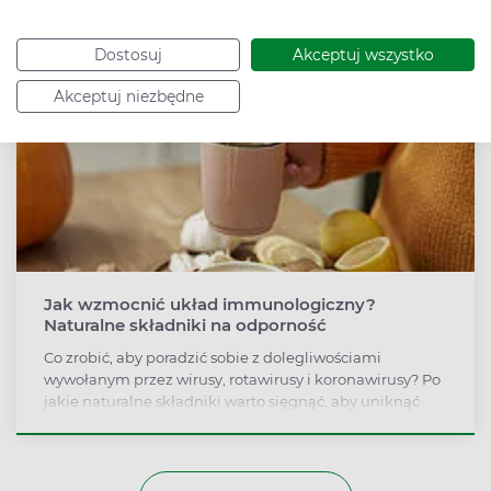
tematem medialnym jest nadużywanie tego terminu.
Każdy smutek, zniechęcenie, brak energii i
nieprzyjemne emocje zaczynamy nazywać depresją,
Dostosuj
Akceptuj wszystko
choć często nie mają z tą chorobą nic wspólnego.
Akceptuj niezbędne
Jak wzmocnić układ immunologiczny?
Naturalne składniki na odporność
Co zrobić, aby poradzić sobie z dolegliwościami
wywołanym przez wirusy, rotawirusy i koronawirusy? Po
jakie naturalne składniki warto sięgnąć, aby uniknąć
zachorowania? Eksperci radzą, co robić w okresie
jesienno– zimowym, by wspomóc układ
immunologiczny i ustrzec się przed infekcjami.