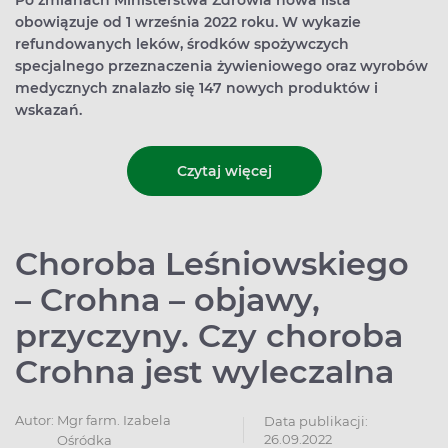
Po zmianach Ministerstwa Zdrowia nowa lista
obowiązuje od 1 września 2022 roku. W wykazie
refundowanych leków, środków spożywczych
specjalnego przeznaczenia żywieniowego oraz wyrobów
medycznych znalazło się 147 nowych produktów i
wskazań.
Czytaj więcej
Choroba Leśniowskiego
– Crohna – objawy,
przyczyny. Czy choroba
Crohna jest wyleczalna
Autor:
Mgr farm. Izabela
Data publikacji:
26.09.2022
Ośródka