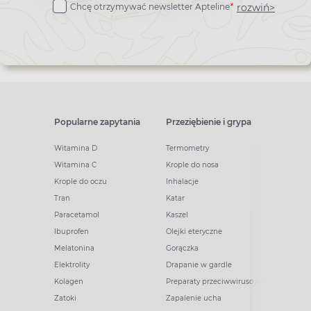
rozwiń>
Chcę otrzymywać newsletter Apteline
*
newslettera
Popularne zapytania
Przeziębienie i grypa
Witamina D
Termometry
Witamina C
Krople do nosa
Krople do oczu
Inhalacje
Tran
Katar
Paracetamol
Kaszel
Ibuprofen
Olejki eteryczne
Melatonina
Gorączka
Elektrolity
Drapanie w gardle
Kolagen
Preparaty przeciwwirusowe
Zatoki
Zapalenie ucha