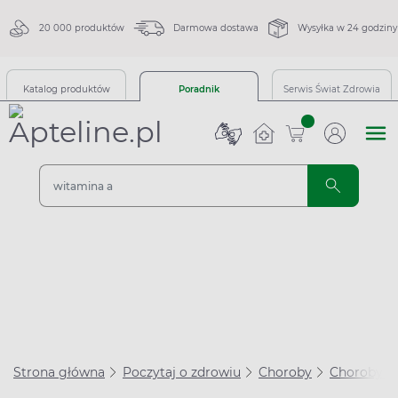
20 000 produktów
Darmowa dostawa
Wysyłka w 24 godziny
Katalog produktów
Poradnik
Serwis Świat Zdrowia
sztuk
Strona główna
Poczytaj o zdrowiu
Choroby
Choroby i 