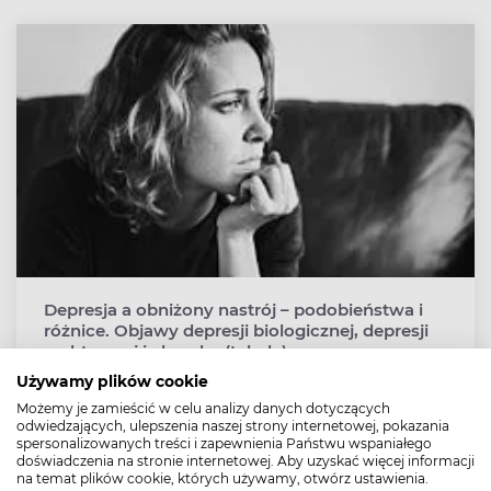
Depresja a obniżony nastrój – podobieństwa i
różnice. Objawy depresji biologicznej, depresji
reaktywnej i chandry (tabela)
Używamy plików cookie
O depresji mówi się obecnie dużo i często. Wszystko po
to, by podnosić świadomość, że nie jest to ani nic
Możemy je zamieścić w celu analizy danych dotyczących
odwiedzających, ulepszenia naszej strony internetowej, pokazania
wstydliwego, ani objaw słabości, tylko choroba, która
spersonalizowanych treści i zapewnienia Państwu wspaniałego
może się przydarzyć każdemu, niezależnie od sytuacji
doświadczenia na stronie internetowej. Aby uzyskać więcej informacji
życiowej. Skutkiem ubocznym tego, że depresja stała się
na temat plików cookie, których używamy, otwórz ustawienia.