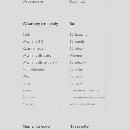
Woda morska
Odporność
Witaminy i minerały
Ból
Cynk
Ból brzucha
Witamina B12
Ból gardła
Kwasy omega
Ból głowy
Witaminy dla dzieci
Migrena
Witaminy dla seniorów
Ból pleców
Multiwitaminy
Ból ucha
Wapń
Ból zatok
Potas
Ból zęba
Żelazo
Bóle menstruacyjne
Żeń-szeń
Bóle mięśniowo-stawowe
Magnez
Kompresy żelowe
Mama i dziecko
Na receptę