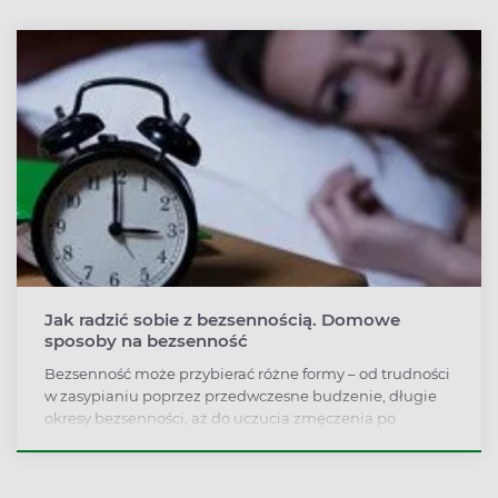
Jak radzić sobie z bezsennością. Domowe
sposoby na bezsenność
Bezsenność może przybierać różne formy – od trudności
w zasypianiu poprzez przedwczesne budzenie, długie
okresy bezsenności, aż do uczucia zmęczenia po
nocnym śnie. Każdemu może zdarzyć się źle przespana
noc. Gdy jednak przytrafia się często, staje się poważnym
problemem.