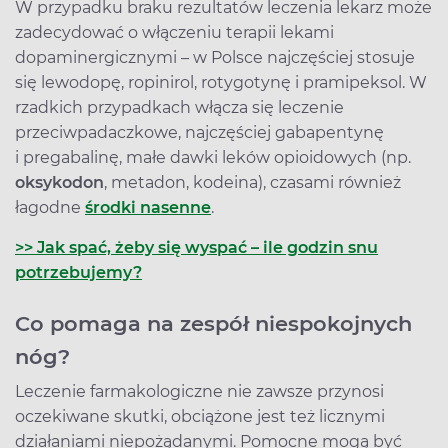
W przypadku braku rezultatów leczenia lekarz może
zadecydować o włączeniu terapii lekami
dopaminergicznymi – w Polsce najczęściej stosuje
się lewodopę, ropinirol, rotygotynę i pramipeksol. W
rzadkich przypadkach włącza się leczenie
przeciwpadaczkowe, najczęściej gabapentynę
i pregabalinę, małe dawki leków opioidowych (np.
oksykodon
, metadon, kodeina), czasami również
łagodne
środki nasenne
.
>> Jak spać, żeby się wyspać – ile godzin snu
potrzebujemy?
Co pomaga na zespół niespokojnych
nóg?
Leczenie farmakologiczne nie zawsze przynosi
oczekiwane skutki, obciążone jest też licznymi
działaniami niepożądanymi. Pomocne mogą być