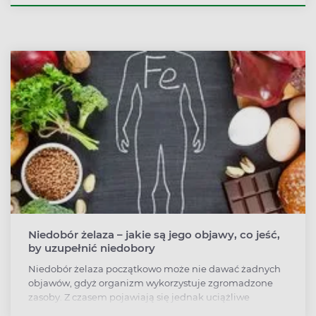
Obrzęki najczęściej świadczą o zatrzymaniu wody w
tkankach organizmu.
Niedobór żelaza – jakie są jego objawy, co jeść,
by uzupełnić niedobory
Niedobór żelaza początkowo może nie dawać żadnych
objawów, gdyż organizm wykorzystuje zgromadzone
zasoby. Z czasem pojawiają się jednak uciążliwe
dolegliwości, które mogą oznaczać niedokrwistość z