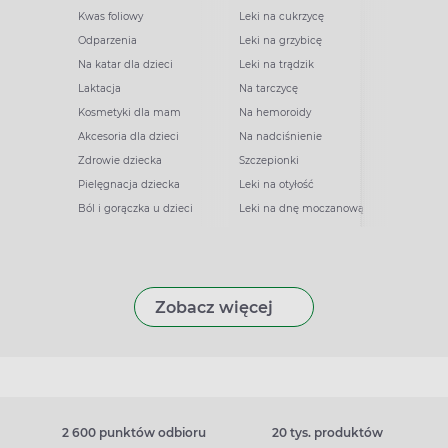
Kwas foliowy
Leki na cukrzycę
Odparzenia
Leki na grzybicę
Na katar dla dzieci
Leki na trądzik
Laktacja
Na tarczycę
Kosmetyki dla mam
Na hemoroidy
Akcesoria dla dzieci
Na nadciśnienie
Zdrowie dziecka
Szczepionki
Pielęgnacja dziecka
Leki na otyłość
Ból i gorączka u dzieci
Leki na dnę moczanową
Zobacz więcej
2 600 punktów odbioru
20 tys. produktów