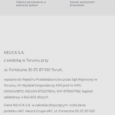
Odbierz zamówienie w
Szeroki asortyment
wybranej aptece
produktów
NEUCA S.A.
z siedzibą w Toruniu przy
ul. Forteczna 35-37, 87-100 Toruń,
wpisana do Rejestru Przedsiębiorców przez Sąd Rejonowy w
Toruniu, VII Wydział Gospodarczy KRS pod nr KRS:
0000049872, REGON 870227804, NIP 8790017162, kapitał
zakładowy 4 642 802 złotych.
Dane NEUCA S.A. w zakresie dotyczącym: rozliczania
podatku VAT: Neuca Grupa VAT, ul. Forteczna 35-37, 87-100