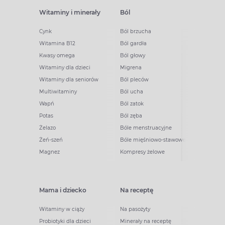
Witaminy i minerały
Ból
Cynk
Ból brzucha
Witamina B12
Ból gardła
Kwasy omega
Ból głowy
Witaminy dla dzieci
Migrena
Witaminy dla seniorów
Ból pleców
Multiwitaminy
Ból ucha
Wapń
Ból zatok
Potas
Ból zęba
Żelazo
Bóle menstruacyjne
Żeń-szeń
Bóle mięśniowo-stawowe
Magnez
Kompresy żelowe
Mama i dziecko
Na receptę
Witaminy w ciąży
Na pasożyty
Probiotyki dla dzieci
Minerały na receptę