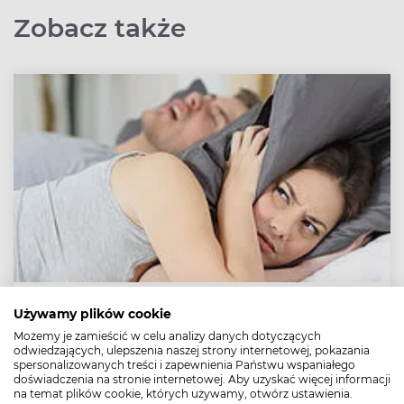
Zobacz także
Chrapanie – przyczyny, leczenie, skutki. Co na
Używamy plików cookie
chrapanie?
Możemy je zamieścić w celu analizy danych dotyczących
odwiedzających, ulepszenia naszej strony internetowej, pokazania
Chrapie co drugi Polak i co czwarta Polka. Chrapanie
spersonalizowanych treści i zapewnienia Państwu wspaniałego
naraża chrapiącego na rozwój bezdechu sennego, a
doświadczenia na stronie internetowej. Aby uzyskać więcej informacji
osoba śpiąca w tym samym pomieszczeniu może
na temat plików cookie, których używamy, otwórz ustawienia.