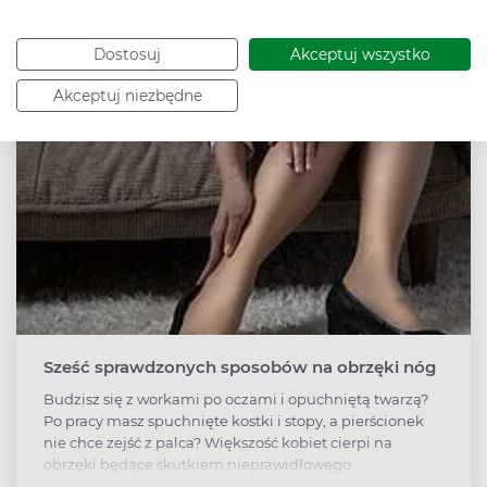
odczuwać skutki chronicznego niewyspania. Co więc
zrobić, żeby nie chrapać?
Dostosuj
Akceptuj wszystko
Akceptuj niezbędne
Sześć sprawdzonych sposobów na obrzęki nóg
Budzisz się z workami po oczami i opuchniętą twarzą?
Po pracy masz spuchnięte kostki i stopy, a pierścionek
nie chce zejść z palca? Większość kobiet cierpi na
obrzęki będące skutkiem nieprawidłowego
funkcjonowania układu żylnego i limfatycznego.