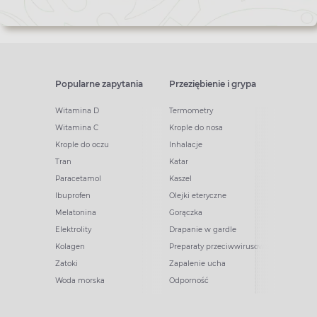
Popularne zapytania
Przeziębienie i grypa
Witamina D
Termometry
Witamina C
Krople do nosa
Krople do oczu
Inhalacje
Tran
Katar
Paracetamol
Kaszel
Ibuprofen
Olejki eteryczne
Melatonina
Gorączka
Elektrolity
Drapanie w gardle
Kolagen
Preparaty przeciwwirusowe
Zatoki
Zapalenie ucha
Woda morska
Odporność