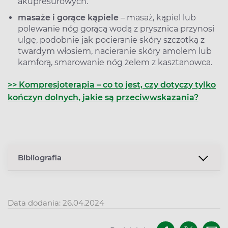
akupresurowych.
masaże i gorące kąpiele
– masaż, kąpiel lub
polewanie nóg gorącą wodą z prysznica przynosi
ulgę, podobnie jak pocieranie skóry szczotką z
twardym włosiem, nacieranie skóry amolem lub
kamforą, smarowanie nóg żelem z kasztanowca.
>> Kompresjoterapia – co to jest, czy dotyczy tylko
kończyn dolnych, jakie są przeciwwskazania?
Bibliografia
Data dodania: 26.04.2024