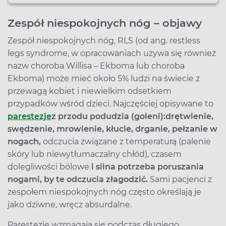
Zespół niespokojnych nóg – objawy
Zespół niespokojnych nóg, RLS (od ang. restless
legs syndrome, w opracowaniach używa się również
nazw choroba Willisa – Ekboma lub choroba
Ekboma) może mieć około 5% ludzi na świecie z
przewagą kobiet i niewielkim odsetkiem
przypadków wśród dzieci. Najczęściej opisywane to
parestezje
z przodu podudzia (goleni):
drętwienie,
swędzenie, mrowienie, kłucie, drganie, pełzanie w
nogach,
odczucia związane z temperaturą (palenie
skóry lub niewytłumaczalny chłód), czasem
dolegliwości bólowe
i silna potrzeba poruszania
nogami, by te odczucia złagodzić.
Sami pacjenci z
zespołem niespokojnych nóg często określają je
jako dziwne, wręcz absurdalne.
Parestezje wzmagają się podczas długiego