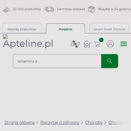
20 000 produktów
Darmowa dostawa
Wysyłka w 24 godziny
Katalog produktów
Poradnik
Serwis Świat Zdrowia
sztuk
Strona główna
Poczytaj o zdrowiu
Choroby
Choroby i 