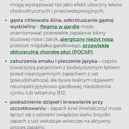
mogą występować też jako efekt uboczny leków
cholinolitycznych i przeciwdepresyjnych;
gęsta nitkowata ślina, odkrztuszanie gęstej
wydzieliny
–
flegma w gardle
może
znamionować przewlekłe zapalenie błony
śluzowej nosa i zatok,
alergiczny nieżyt nosa
,
przerost migdałka gardłowego,
przewlekłą
obturacyjną chorobę płuc (POChP)
;
zaburzenia smaku i pieczenie języka
– często
towarzyszą pacjentom z podwyższonym lękiem
przed nieprzyjemnym zapachem z ust
(pseudohalitoza), ale bywa realnym objawem
neuropatii językowo-gardłowej, niedoborów
cynku lub witaminy B12;
podrażnienie dziąseł i krwawienie przy
szczotkowaniu
– zapach krwi (metaliczny) może
łączyć się z odorami związków siarki, brzydki
zapach z ust wskazuje wówczas na aktywny
proces zapalny.