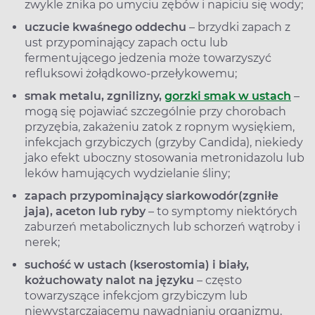
zwykle znika po umyciu zębów i napiciu się wody;
uczucie kwaśnego oddechu
– brzydki zapach z
ust przypominający zapach octu lub
fermentującego jedzenia może towarzyszyć
refluksowi żołądkowo-przełykowemu;
smak metalu, zgnilizny,
gorzki smak w ustach
–
mogą się pojawiać szczególnie przy chorobach
przyzębia, zakażeniu zatok z ropnym wysiękiem,
infekcjach grzybiczych (grzyby Candida), niekiedy
jako efekt uboczny stosowania metronidazolu lub
leków hamujących wydzielanie śliny;
zapach przypominający siarkowodór
(zgniłe
jaja), aceton lub ryby
– to symptomy niektórych
zaburzeń metabolicznych lub schorzeń wątroby i
nerek;
suchość w ustach (kserostomia) i biały,
kożuchowaty nalot na języku
– często
towarzyszące infekcjom grzybiczym lub
niewystarczającemu nawadnianiu organizmu,