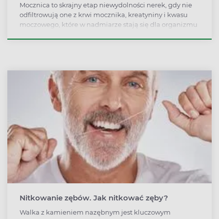
Mocznica to skrajny etap niewydolności nerek, gdy nie
odfiltrowują one z krwi mocznika, kreatyniny i kwasu
moczowego, które w nadmiarze stają się dla organizmu
toksyczne. Ratunkiem dla pacjentów z mocznicą jest
jedynie leczenie nerkozastępcze, dlatego ważne, by
objawy zdiagnozować jak najwcześniej.
Nitkowanie zębów. Jak nitkować zęby?
Walka z kamieniem nazębnym jest kluczowym