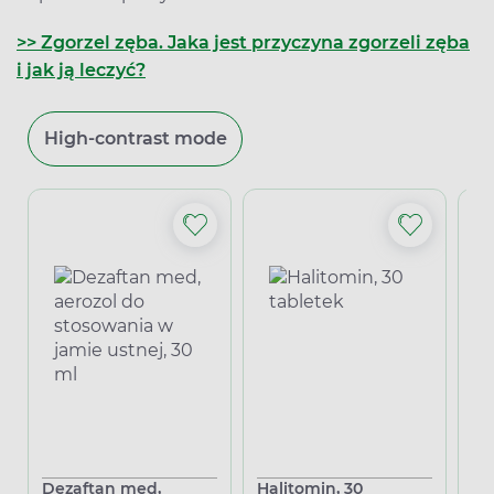
>> Zgorzel zęba. Jaka jest przyczyna zgorzeli zęba
i jak ją leczyć?
High-contrast mode
Dezaftan med,
Halitomin, 30
Se