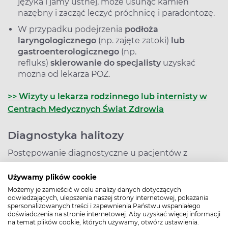
języka i jamy ustnej, może usunąć kamień
nazębny i zacząć leczyć próchnicę i paradontozę.
W przypadku podejrzenia
podłoża
laryngologicznego
(np. zajęte zatoki)
lub
gastroenterologicznego
(np.
refluks)
skierowanie do specjalisty
uzyskać
można od lekarza POZ.
>> Wizyty u lekarza rodzinnego lub internisty w
Centrach Medycznych Świat Zdrowia
Diagnostyka halitozy
Postępowanie diagnostyczne u pacjentów z
halitozą to najczęściej:
Używamy plików cookie
Wywiad i badanie fizykalne
– lekarz pyta, kiedy
Możemy je zamieścić w celu analizy danych dotyczących
pojawia się nieświeży oddech (np. rano, po
odwiedzających, ulepszenia naszej strony internetowej, pokazania
spersonalizowanych treści i zapewnienia Państwu wspaniałego
posiłkach, cały czas), jakie są towarzyszące objawy
doświadczenia na stronie internetowej. Aby uzyskać więcej informacji
(suchość w ustach, refluks, dolegliwości z zatok),
na temat plików cookie, których używamy, otwórz ustawienia.