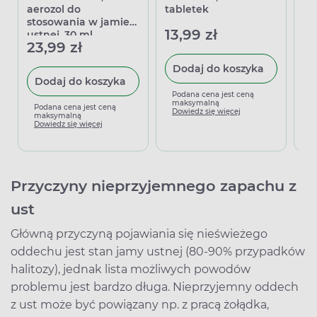
aerozol do
tabletek
do
stosowania w jamie
us
13,99 zł
ustnej, 30 ml
23,99 zł
25
Dodaj do koszyka
Dodaj do koszyka
Podana cena jest ceną
maksymalną
Podana cena jest ceną
P
Dowiedz się więcej
maksymalną
m
Dowiedz się więcej
D
Przyczyny nieprzyjemnego zapachu z
ust
Główną przyczyną pojawiania się nieświeżego
oddechu jest stan jamy ustnej (80-90% przypadków
halitozy), jednak lista możliwych powodów
problemu jest bardzo długa. Nieprzyjemny oddech
z ust może być powiązany np. z pracą żołądka,