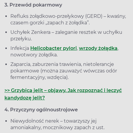
3. Przewód pokarmowy
Refluks żołądkowo-przełykowy (GERD) – kwaśny,
czasem gorzki „zapach z żołądka”.
Uchyłek Zenkera – zaleganie resztek w uchyłku
przełyku.
Infekcja
Helicobacter pylori
,
wrzody żołądka
,
nowotwory żołądka.
Zaparcia, zaburzenia trawienia, nietolerancje
pokarmowe (można zauważyć wówczas odór
fermentacyjny, wzdęcia).
>> Grzybica jelit – objawy. Jak rozpoznać i leczyć
kandydozę jelit?
4. Przyczyny ogólnoustrojowe
Niewydolność nerek – towarzyszy jej
amoniakalny, mocznikowy zapach z ust.