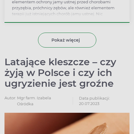
elementem ochrony jamy ustnej przed chorobami
przyzębia, próchnicy zębów, ale również elementem
terapii już istniejących chorób jamy ustnej. Nic
dziwnego,że po zakończeniu leczenia w gabinecie
stomatologa najważniejszym zaleceniem jest właściwa
higiena jamy ustnej. Mało kto zdaje sobie sprawę, że
szczotkowanie zębów nie jest celem samym w sobie, ale
Pokaż więcej
punktem wyjścia do dalszych zabiegów
pielęgnacyjnych - jak choćby nitkowanie zębów.
Latające kleszcze – czy
żyją w Polsce i czy ich
ugryzienie jest groźne
Autor:
Mgr farm. Izabela
Data publikacji:
20.07.2023
Ośródka