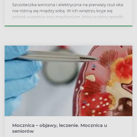
Szczoteczka soniczna i elektryczna na pierwszy rzut oka
nie różnią się między sobą. W ich wnętrzu kryje się
jednak zupełnie inny mechanizm, który w różny sposób
oddziałuje na zęby i przynosi nieco różne efekty w
codziennej higienie jamy ustnej. Rodzi się więc pytanie:
szczoteczka soniczna czy elektryczna? Która będzie
lepsza dla nas i dlaczego?
Mocznica – objawy, leczenie. Mocznica u
seniorów