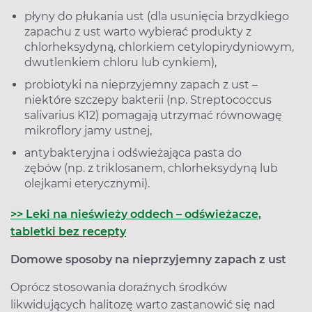
płyny do płukania ust (dla usunięcia brzydkiego
zapachu z ust warto wybierać produkty z
chlorheksydyną, chlorkiem cetylopirydyniowym,
dwutlenkiem chloru lub cynkiem),
probiotyki na nieprzyjemny zapach z ust –
niektóre szczepy bakterii (np. Streptococcus
salivarius K12) pomagają utrzymać równowagę
mikroflory jamy ustnej,
antybakteryjna i odświeżająca pasta do
zębów (np. z triklosanem, chlorheksydyną lub
olejkami eterycznymi).
>> Leki na nieświeży oddech – odświeżacze,
tabletki bez recepty
Domowe sposoby na nieprzyjemny zapach z ust
Oprócz stosowania doraźnych środków
likwidujących halitozę warto zastanowić się nad