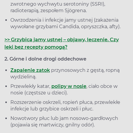
zwrotnego wychwytu serotoniny (SSRI),
radioterapią, zespołem Sjögrena.
Owrzodzenia i infekcje jamy ustnej (zakażenia
wywołane grzybami Candida, opryszczka, afty).
>> Grzybica jamy ustnej – objawy, leczenie. Czy
leki bez recepty pomogą?
2. Górne i dolne drogi oddechowe
Zapalenie zatok
przynosowych z gęstą, ropną
wydzieliną.
Przewlekły katar,
polipy w nosie
, ciało obce w
nosie (częstsze u dzieci).
Rozszerzenie oskrzeli, ropień płuca, przewlekłe
infekcje lub grzybice oskrzeli i płuc.
Nowotwory płuc lub jam nosowo-gardłowych
(pojawia się martwiczy, gnilny odór).