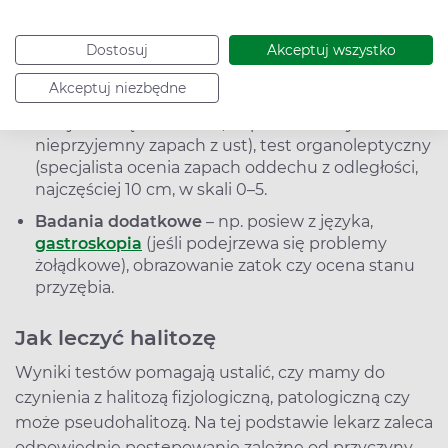
czy są choroby przewlekłe, jakie leki pacjent
przyjmuje itd.
Dostosuj
Akceptuj wszystko
Testy potwierdzające halitozę
– lekarz (np.
stomatolog, laryngolog) wykonuje: test
Akceptuj niezbędne
halimetrem (urządzenie wykrywa stężenie
lotnych związków siarki, odpowiedzialnych za
nieprzyjemny zapach z ust), test organoleptyczny
(specjalista ocenia zapach oddechu z odległości,
najczęściej 10 cm, w skali 0–5.
Badania dodatkowe
– np. posiew z języka,
gastroskopia
(jeśli podejrzewa się problemy
żołądkowe), obrazowanie zatok czy ocena stanu
przyzębia.
Jak leczyć halitozę
Wyniki testów pomagają ustalić, czy mamy do
czynienia z halitozą fizjologiczną, patologiczną czy
może pseudohalitozą. Na tej podstawie lekarz zaleca
odpowiednie postępowanie zależne od przyczyny