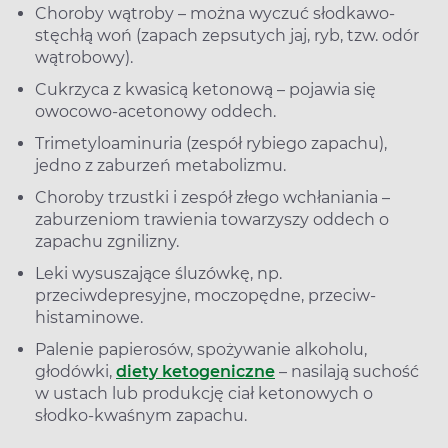
Choroby wątroby – można wyczuć słodkawo-
stęchłą woń (zapach zepsutych jaj, ryb, tzw. odór
wątrobowy).
Cukrzyca z kwasicą ketonową – pojawia się
owocowo-acetonowy oddech.
Trimetyloaminuria (zespół rybiego zapachu),
jedno z zaburzeń metabolizmu.
Choroby trzustki i zespół złego wchłaniania –
zaburzeniom trawienia towarzyszy oddech o
zapachu zgnilizny.
Leki wysuszające śluzówkę, np.
przeciwdepresyjne, moczopędne, przeciw­
histaminowe.
Palenie papierosów, spożywanie alkoholu,
głodówki,
diety ketogeniczne
– nasilają suchość
w ustach lub produkcję ciał ketonowych o
słodko-kwaśnym zapachu.