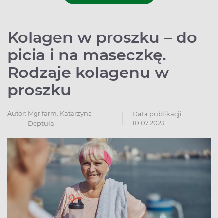
Kolagen w proszku – do
picia i na maseczkę.
Rodzaje kolagenu w
proszku
Autor:
Mgr farm. Katarzyna
Data publikacji:
10.07.2023
Deptuła