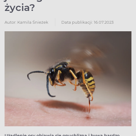
życia?
Autor:
Kamila Śnieżek
Data publikacji: 16.07.2023
Użądlenie osy objawia się opuchlizną i bywa bardzo