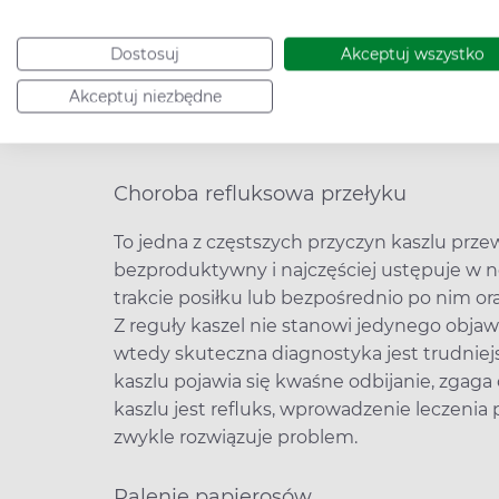
O kaszlu przewlekłym mówimy wtedy, gdy c
kaszlu może towarzyszyć wielu różnym 
Dostosuj
Akceptuj wszystko
bezpośrednio z chorobami układu odde
Akceptuj niezbędne
Przyczyny kaszlu przewlekłego
Choroba refluksowa przełyku
To jedna z częstszych przyczyn kaszlu prze
bezproduktywny i najczęściej ustępuje w no
trakcie posiłku lub bezpośrednio po nim or
Z reguły kaszel nie stanowi jedynego objawu
wtedy skuteczna diagnostyka jest trudnie
kaszlu pojawia się kwaśne odbijanie, zgaga
kaszlu jest refluks, wprowadzenie leczeni
zwykle rozwiązuje problem.
Palenie papierosów