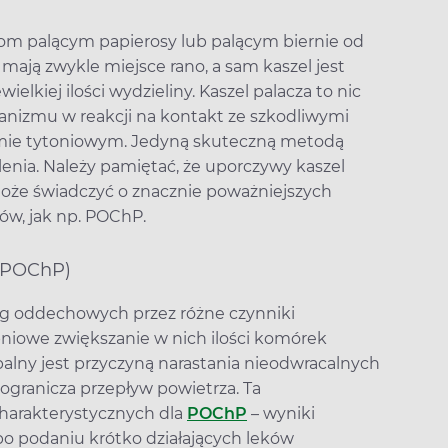
m palącym papierosy lub palącym biernie od
ają zwykle miejsce rano, a sam kaszel jest
lkiej ilości wydzieliny. Kaszel palacza to nic
anizmu w reakcji na kontakt ze szkodliwymi
mie tytoniowym. Jedyną skuteczną metodą
alenia. Należy pamiętać, że uporczywy kaszel
 może świadczyć o znacznie poważniejszych
ów, jak np. POChP.
c (POChP)
óg oddechowych przez różne czynniki
niowe zwiększanie w nich ilości komórek
apalny jest przyczyną narastania nieodwracalnych
granicza przepływ powietrza. Ta
charakterystycznych dla
POChP
– wyniki
po podaniu krótko działających leków