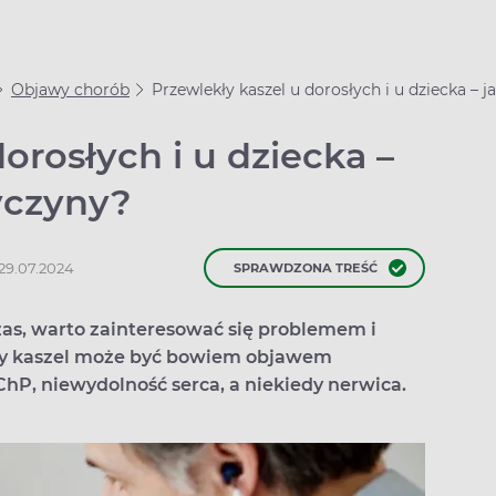
Objawy chorób
Przewlekły kaszel u dorosłych i u dziecka –
orosłych i u dziecka –
yczyny?
 29.07.2024
SPRAWDZONA TREŚĆ
czas, warto zainteresować się problemem i
kły kaszel może być bowiem objawem
hP, niewydolność serca, a niekiedy nerwica.