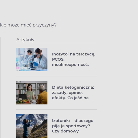
 jakie może mieć przyczyny?
Artykuły
Inozytol na tarczycę,
PCOS,
insulinooporność.
Jak działa ta
substancja
witaminopodobna?
Dieta ketogeniczna:
zasady, opinie,
efekty. Co jeść na
diecie keto?
Przykładowy
jadłospis
Izotoniki – dlaczego
piją je sportowcy?
Czy domowy
izotonik zadziała?