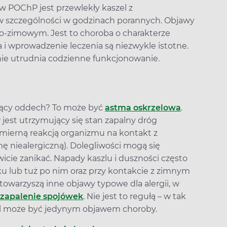
w POChP jest przewlekły kaszel z
w szczególności w godzinach porannych. Objawy
no-zimowym. Jest to choroba o charakterze
 i wprowadzenie leczenia są niezwykle istotne.
 utrudnia codzienne funkcjonowanie.
czący oddech? To może być
astma oskrzelowa
.
est utrzymujący się stan zapalny dróg
mierną reakcją organizmu na kontakt z
 niealergiczną). Dolegliwości mogą się
icie zanikać. Napady kaszlu i duszności często
ku lub tuż po nim oraz przy kontakcie z zimnym
owarzyszą inne objawy typowe dla alergii, w
 zapalenie spojówek
. Nie jest to regułą – w tak
l może być jedynym objawem choroby.