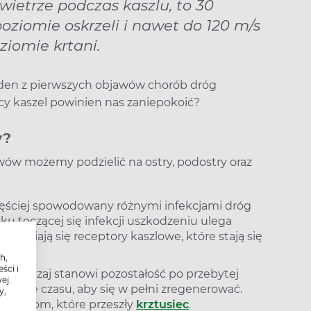
wietrze podczas kaszlu, to 30
ziomie oskrzeli i nawet do 120 m/s
ziomie krtani.
jeden z pierwszych objawów chorób dróg
cy kaszel powinien nas zaniepokoić?
y?
wów możemy podzielić na ostry, podostry oraz
jczęściej spowodowany różnymi infekcjami dróg
toczącej się infekcji uszkodzeniu ulega
łaniają się receptory kaszlowe, które stają się
h,
ści i
 zazwyczaj stanowi pozostałość po przebytej
ej.
rzebuje czasu, aby się w pełni zregenerować.
y,
a osobom, które przeszły
krztusiec
.