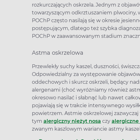
rozkurczających oskrzela. Jednym z objawó
towarzyszącym odkrztuszaniem plwociny, 
POChP często nasilają się w okresie jesien
postępującym, dlatego też szybka diagnoza
POChP w zaawansowanym stadium znacznie
Astma oskrzelowa
Przewlekły suchy kaszel, duszności, świsz
Odpowiedzialny za występowanie objawów j
oddechowych i skurcz oskrzeli, będący nad
alergenami (choć wyróżniamy również astmę
okresowo nasilać i słabnąć lub nawet całkow
pojawiają się w trakcie intensywnego wysił
powietrzem. Astmie oskrzelowej zazwyczaj t
tym
alergiczny nieżyt nosa
czy
alergiczne
zwanym kaszlowym wariancie astmy kasze