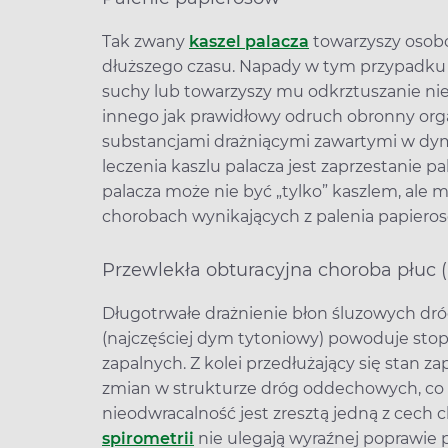
Tak zwany
kaszel palacza
towarzyszy osobo
dłuższego czasu. Napady w tym przypadku m
suchy lub towarzyszy mu odkrztuszanie niewie
innego jak prawidłowy odruch obronny org
substancjami drażniącymi zawartymi w dy
leczenia kaszlu palacza jest zaprzestanie p
palacza może nie być „tylko” kaszlem, ale
chorobach wynikających z palenia papieros
Przewlekła obturacyjna choroba płu
Długotrwałe drażnienie błon śluzowych dr
(najczęściej dym tytoniowy) powoduje stop
zapalnych. Z kolei przedłużający się stan z
zmian w strukturze dróg oddechowych, co o
nieodwracalność jest zresztą jedną z cech 
spirometrii
nie ulegają wyraźnej poprawie 