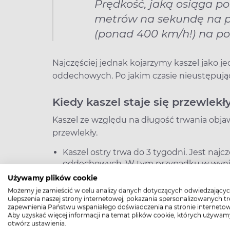
Prędkość, jaką osiąga po
metrów na sekundę na po
(ponad 400 km/h!) na po
Najczęściej jednak kojarzymy kaszel jako 
oddechowych. Po jakim czasie nieustępują
Kiedy kaszel staje się przewlekł
Kaszel ze względu na długość trwania obja
przewlekły.
Kaszel ostry trwa do 3 tygodni. Jest na
oddechowych. W tym przypadku w wyniku 
nabłonek rzęskowy dróg oddechowych, ods
Używamy plików cookie
bardziej wrażliwe na wszelkie bodźce.
Możemy je zamieścić w celu analizy danych dotyczących odwiedzającyc
ulepszenia naszej strony internetowej, pokazania spersonalizowanych tre
Kaszel podostry trwa od 3 do 8 tygodni i
zapewnienia Państwu wspaniałego doświadczenia na stronie internetow
infekcji – podrażniona błona śluzowa pot
Aby uzyskać więcej informacji na temat plików cookie, których używam
otwórz ustawienia.
Przykładowo taki kaszel często doskwier