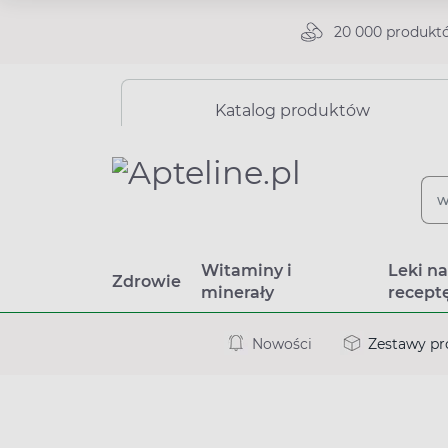
20 000 produkt
Katalog produktów
Witaminy i
Leki n
Zdrowie
minerały
recept
Nowości
Zestawy p