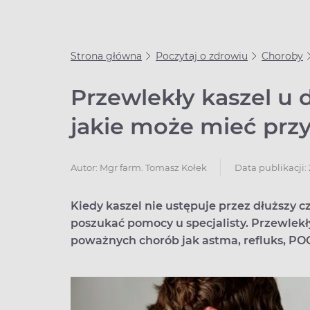
Strona główna
Poczytaj o zdrowiu
Choroby
Przewlekły kaszel u d
jakie może mieć prz
Data publikacji:
Autor:
Mgr farm. Tomasz Kołek
Kiedy kaszel nie ustępuje przez dłuższy 
poszukać pomocy u specjalisty. Przewle
poważnych chorób jak astma, refluks, POC