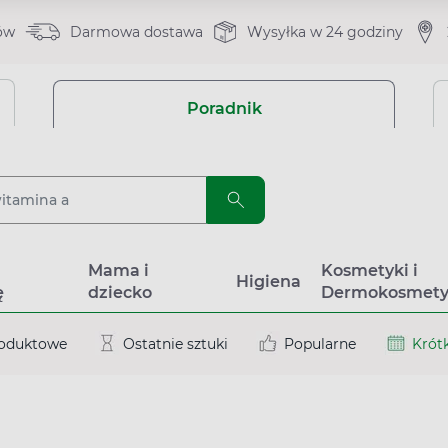
ów
Darmowa dostawa
Wysyłka w 24 godziny
Poradnik
a
Mama i
Kosmetyki i
Higiena
ę
dziecko
Dermokosmety
roduktowe
Ostatnie sztuki
Popularne
Krótk