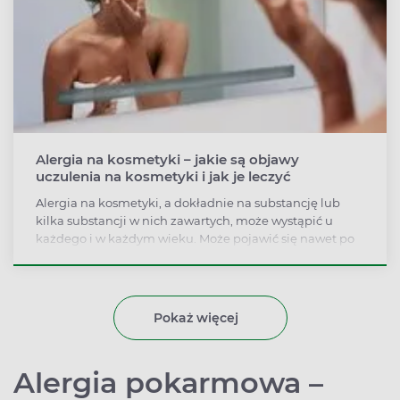
Alergia na kosmetyki – jakie są objawy
uczulenia na kosmetyki i jak je leczyć
Alergia na kosmetyki, a dokładnie na substancję lub
kilka substancji w nich zawartych, może wystąpić u
każdego i w każdym wieku. Może pojawić się nawet po
ponownym kontakcie z danym preparatem. Co
najczęściej uczula w kosmetykach? Które kosmetyki
wybierać w przypadku alergii?
Pokaż więcej
Alergia pokarmowa –