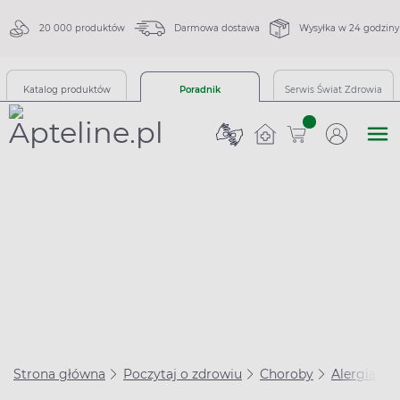
20 000 produktów
Darmowa dostawa
Wysyłka w 24 godziny
Katalog produktów
Poradnik
Serwis Świat Zdrowia
sztuk
Strona główna
Poczytaj o zdrowiu
Choroby
Alergia