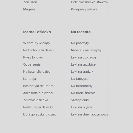
Żeń-szeń
Bóle mięśniowo-stawowe
Magnez
Kompresy żelowe
Mama i dziecko
Na receptę
Witaminy w ciąży
Na pasożyty
Probiotyki dla dzieci
Minerały na receptę
Kwas foliowy
Leki na cukrzycę
Odparzenia
Leki na grzybicę
Na katar dla dzieci
Leki na trądzik
Laktacja
Na tarczycę
Kosmetyki dla mam
Na hemoroidy
Akcesoria dla dzieci
Na nadciśnienie
Zdrowie dziecka
Szczepionki
Pielęgnacja dziecka
Leki na otyłość
Ból i gorączka u dzieci
Leki na dnę moczanową