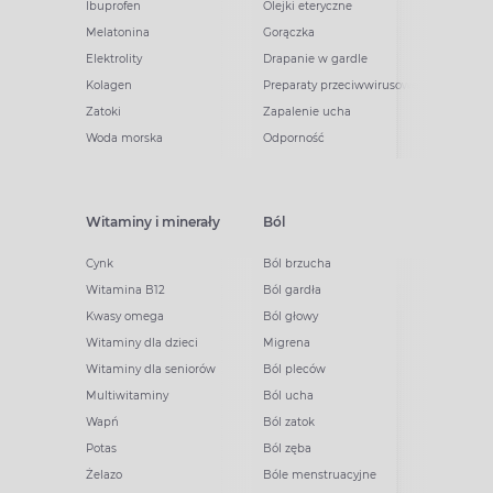
Ibuprofen
Olejki eteryczne
Melatonina
Gorączka
Elektrolity
Drapanie w gardle
Kolagen
Preparaty przeciwwirusowe
Zatoki
Zapalenie ucha
Woda morska
Odporność
Witaminy i minerały
Ból
Cynk
Ból brzucha
Witamina B12
Ból gardła
Kwasy omega
Ból głowy
Witaminy dla dzieci
Migrena
Witaminy dla seniorów
Ból pleców
Multiwitaminy
Ból ucha
Wapń
Ból zatok
Potas
Ból zęba
Żelazo
Bóle menstruacyjne