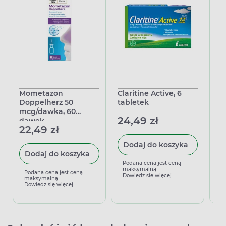
Mometazon
Claritine Active, 6
Al
Doppelherz 50
tabletek
(0
mcg/dawka, 60
no
24,49 zł
dawek
22,49 zł
45
Dodaj do koszyka
Dodaj do koszyka
Podana cena jest ceną
maksymalną
Podana cena jest ceną
P
Dowiedz się więcej
maksymalną
m
Dowiedz się więcej
D