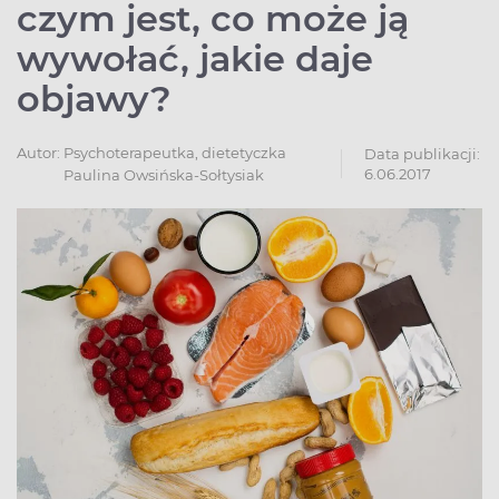
czym jest, co może ją
wywołać, jakie daje
objawy?
Autor:
Psychoterapeutka, dietetyczka
Data publikacji:
6.06.2017
Paulina Owsińska-Sołtysiak