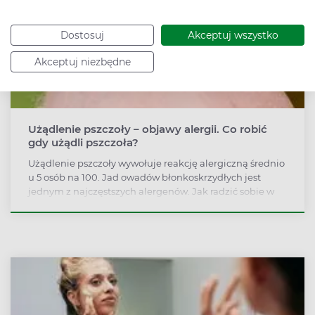
Dostosuj
Akceptuj wszystko
Akceptuj niezbędne
Użądlenie pszczoły – objawy alergii. Co robić
gdy użądli pszczoła?
Użądlenie pszczoły wywołuje reakcję alergiczną średnio
u 5 osób na 100. Jad owadów błonkoskrzydłych jest
jednym z najczęstszych alergenów. Jak radzić sobie w
przypadku alergii na pszczoły?