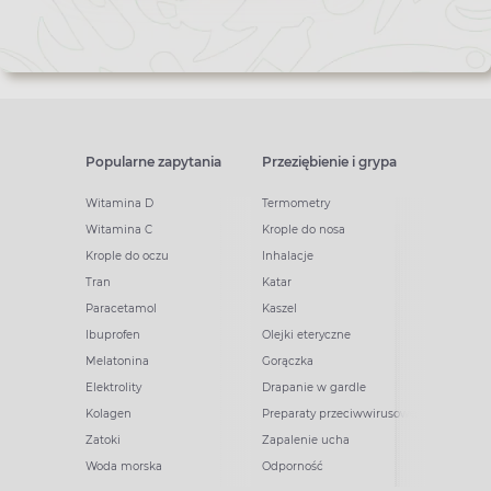
newslettera
Popularne zapytania
Przeziębienie i grypa
Witamina D
Termometry
Witamina C
Krople do nosa
Krople do oczu
Inhalacje
Tran
Katar
Paracetamol
Kaszel
Ibuprofen
Olejki eteryczne
Melatonina
Gorączka
Elektrolity
Drapanie w gardle
Kolagen
Preparaty przeciwwirusowe
Zatoki
Zapalenie ucha
Woda morska
Odporność