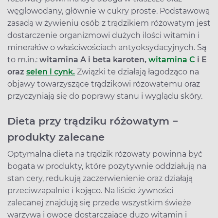
węglowodany, głównie w cukry proste. Podstawową
zasadą w żywieniu osób z trądzikiem różowatym jest
dostarczenie organizmowi dużych ilości witamin i
minerałów o właściwościach antyoksydacyjnych. Są
to m.in.:
witamina A i beta karoten,
witamina C
i E
oraz
selen i cynk
.
Związki te działają łagodząco na
objawy towarzyszące trądzikowi różowatemu oraz
przyczyniają się do poprawy stanu i wyglądu skóry.
Dieta przy trądziku różowatym −
produkty zalecane
Optymalna dieta na trądzik różowaty powinna być
bogata w produkty, które pozytywnie oddziałują na
stan cery, redukują zaczerwienienie oraz działają
przeciwzapalnie i kojąco. Na liście żywności
zalecanej znajdują się przede wszystkim świeże
warzywa i owoce dostarczające dużo witamin i