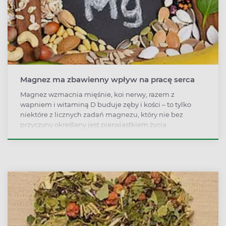
Magnez ma zbawienny wpływ na pracę serca
Magnez wzmacnia mięśnie, koi nerwy, razem z
wapniem i witaminą D buduje zęby i kości – to tylko
niektóre z licznych zadań magnezu, który nie bez
przyczyny określany jest pierwiastkiem życia.
Odpowiednio wysoka dzienna dawka magnezu może
obniżyć ryzyko wystąpienia choroby wieńcowej serca.