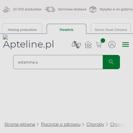
20 000 produktów
Darmowa dostawa
Wysyłka w 24 godziny
Katalog produktów
Poradnik
Serwis Świat Zdrowia
sztuk
Strona główna
Poczytaj o zdrowiu
Choroby
Choroby s