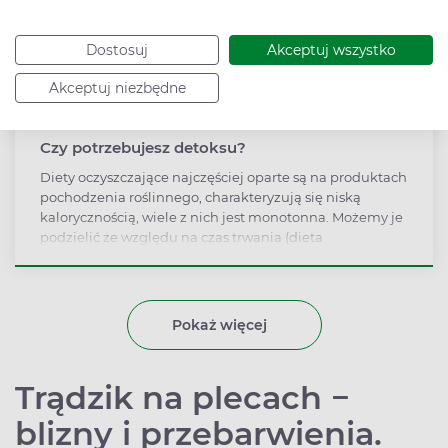
Dostosuj
Akceptuj wszystko
Akceptuj niezbędne
Czy potrzebujesz detoksu?
Diety oczyszczające najczęściej oparte są na produktach
pochodzenia roślinnego, charakteryzują się niską
kalorycznością, wiele z nich jest monotonna. Możemy je
podzielić ze względu na czas trwania (dieta
jednodniowa, weekendowa, tygodniowa,
modyfikowana głodówka, co drugi dzień) i wiodących
produktów (dieta sokowa, jabłkowa, cytrynowa,
jogurtowa).
Pokaż więcej
Trądzik na plecach −
blizny i przebarwienia.