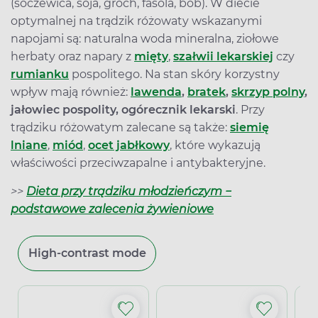
(soczewica, soja, groch, fasola, bób). W diecie
optymalnej na trądzik różowaty wskazanymi
napojami są: naturalna woda mineralna, ziołowe
herbaty oraz napary z
mięty
,
szałwii lekarskiej
czy
rumianku
pospolitego. Na stan skóry korzystny
wpływ mają również:
lawenda
,
bratek
,
skrzyp polny
,
jałowiec pospolity, ogórecznik lekarski
. Przy
trądziku różowatym zalecane są także:
siemię
lniane
,
miód
,
ocet jabłkowy
, które wykazują
właściwości przeciwzapalne i antybakteryjne.
>>
Dieta przy trądziku młodzieńczym −
podstawowe zalecenia żywieniowe
High-contrast mode