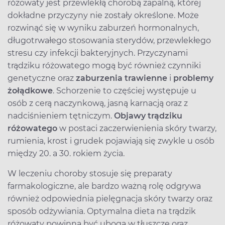
różowaty jest przewlekłą chorobą zapalną, której
dokładne przyczyny nie zostały określone. Może
rozwinąć się w wyniku zaburzeń hormonalnych,
długotrwałego stosowania sterydów, przewlekłego
stresu czy infekcji bakteryjnych. Przyczynami
trądziku różowatego mogą być również czynniki
genetyczne oraz
zaburzenia trawienne
i
problemy
żołądkowe
. Schorzenie to częściej występuje u
osób z cerą naczynkową, jasną karnacją oraz z
nadciśnieniem tętniczym.
Objawy trądziku
różowatego
w postaci zaczerwienienia skóry twarzy,
rumienia, krost i grudek pojawiają się zwykle u osób
między 20. a 30. rokiem życia.
W leczeniu choroby stosuje się preparaty
farmakologiczne, ale bardzo ważną rolę odgrywa
również odpowiednia pielęgnacja skóry twarzy oraz
sposób odżywiania. Optymalna dieta na trądzik
różowaty powinna być uboga w tłuszcze oraz