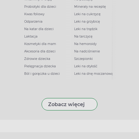
Probiotyki dla dzieci
Minerały na receptę
Kwas foliowy
Leki na cukrzycę
Odparzenia
Leki na grzybicę
Na katar dla dzieci
Leki na trądzik
Laktacja
Na tarczycę
Kosmetyki dla mam
Na hemoroidy
Akcesoria dla dzieci
Na nadciśnienie
Zdrowie dziecka
Szczepionki
Pielęgnacja dziecka
Leki na otyłość
Ból i gorączka u dzieci
Leki na dnę moczanową
Zobacz więcej