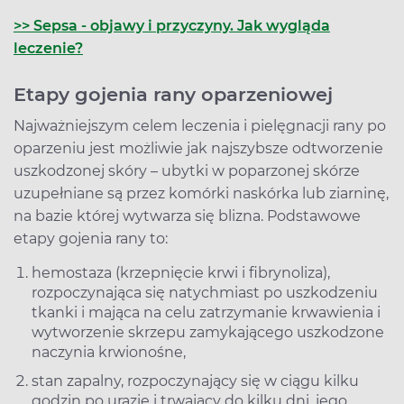
>> Sepsa - objawy i przyczyny. Jak wygląda
leczenie?
Etapy gojenia rany oparzeniowej
Najważniejszym celem leczenia i pielęgnacji rany po
oparzeniu jest możliwie jak najszybsze odtworzenie
uszkodzonej skóry – ubytki w poparzonej skórze
uzupełniane są przez komórki naskórka lub ziarninę,
na bazie której wytwarza się blizna. Podstawowe
etapy gojenia rany to:
hemostaza (krzepnięcie krwi i fibrynoliza),
rozpoczynająca się natychmiast po uszkodzeniu
tkanki i mająca na celu zatrzymanie krwawienia i
wytworzenie skrzepu zamykającego uszkodzone
naczynia krwionośne,
stan zapalny, rozpoczynający się w ciągu kilku
godzin po urazie i trwający do kilku dni, jego