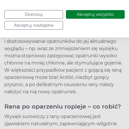
>> Probiotyki polecane przy antybiotykoterapii
Dostosuj
Akceptuj wszystko
Stan rany oparzeniowej zmienia się wraz z
Akceptuj niezbędne
postępem etapów gojenia, w leczeniu domowym
niezbędne jest dokonywanie regularnej oceny skóry
i dostosowywanie opatrunków do jej aktualnego
wyglądu – np. wraz ze zmniejszeniem się wysięku
można stopniowo zastępować opatrunki wysoko
chłonne na mniej chłonne, ale stymulujące gojenie.
W większości przypadków pacjent z gojącą się raną
oparzeniową może brać krótki, niezbyt gorący
prysznic, a po delikatnym osuszeniu rany należy
nałożyć na nią nowy opatrunek.
Rana po oparzeniu ropieje – co robić?
Wysięk surowiczy z rany oparzeniowej jest
zjawiskiem naturalnym, zapewniającym wilgotne