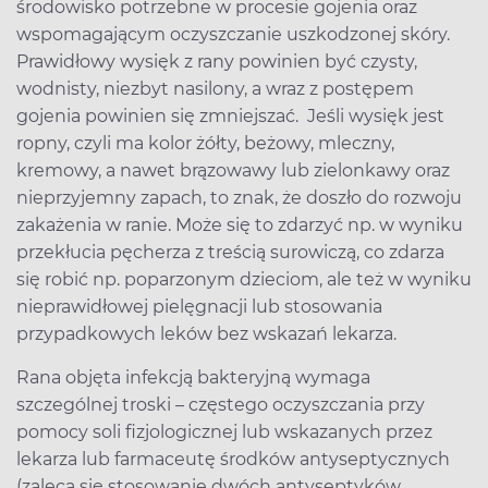
środowisko potrzebne w procesie gojenia oraz
wspomagającym oczyszczanie uszkodzonej skóry.
Prawidłowy wysięk z rany powinien być czysty,
wodnisty, niezbyt nasilony, a wraz z postępem
gojenia powinien się zmniejszać. Jeśli wysięk jest
ropny, czyli ma kolor żółty, beżowy, mleczny,
kremowy, a nawet brązowawy lub zielonkawy oraz
nieprzyjemny zapach, to znak, że doszło do rozwoju
zakażenia w ranie. Może się to zdarzyć np. w wyniku
przekłucia pęcherza z treścią surowiczą, co zdarza
się robić np. poparzonym dzieciom, ale też w wyniku
nieprawidłowej pielęgnacji lub stosowania
przypadkowych leków bez wskazań lekarza.
Rana objęta infekcją bakteryjną wymaga
szczególnej troski – częstego oczyszczania przy
pomocy soli fizjologicznej lub wskazanych przez
lekarza lub farmaceutę środków antyseptycznych
(zaleca się stosowanie dwóch antyseptyków