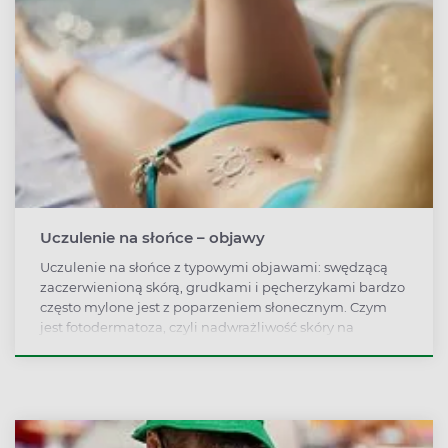
Uczulenie na słońce – objawy
Uczulenie na słońce z typowymi objawami: swędzącą
zaczerwienioną skórą, grudkami i pęcherzykami bardzo
często mylone jest z poparzeniem słonecznym. Czym
jest fotodermatoza, czyli nadwrażliwość skóry na
promienie słoneczne, jak się objawia i jak należy się
przed nią chronić?