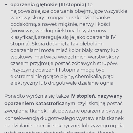
oparzenia głębokie (III stopnia)
to
najpoważniejsze oparzenia obejmujące wszystkie
warstwy skóry i mogące uszkodzić tkankę
podskórną, a nawet mięśnie, nerwy i kości
(wówczas, według niektórych systemów
klasyfikacji, szereguje się je jako oparzenia IV
stopnia). Skóra dotknięta tak głębokimi
oparzeniami może mieć kolor biały, czarny lub
woskowy, martwica wierzchnich warstw skóry
czasem przyjmuje postać żółtawych strupów.
Przyczyną oparzeń III stopnia mogą być
ekstremalnie gorące płyny, chemikalia, prąd
elektryczny lub długotrwałe działanie ognia.
Ponadto wyróżnia się także
IV stopień, nazywany
oparzeniem katastroficznym
, czyli skrajną postać
zwęglenia tkanek. Tak poważne oparzenia bywają
konsekwencją długotrwałego wystawienia tkanek
na działanie energii elektrycznej lub żywego ognia,