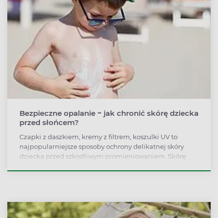
Bezpieczne opalanie − jak chronić skórę dziecka
przed słońcem?
Czapki z daszkiem, kremy z filtrem, koszulki UV to
najpopularniejsze sposoby ochrony delikatnej skóry
dziecka przed szkodliwym promieniowaniem. Skórę
malucha przed słońcem należy zabezpieczać przez cały
rok, ale latem jest to obowiązkowe.