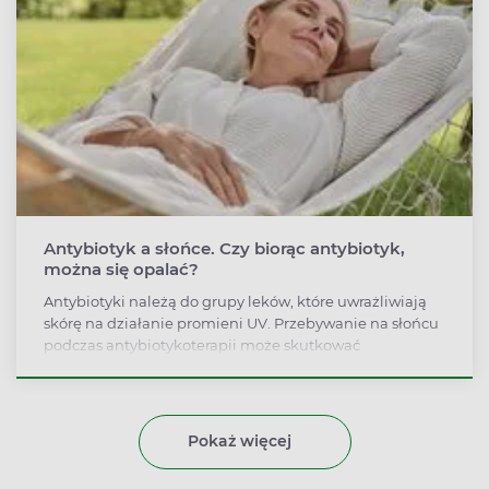
Antybiotyk a słońce. Czy biorąc antybiotyk,
można się opalać?
Antybiotyki należą do grupy leków, które uwrażliwiają
skórę na działanie promieni UV. Przebywanie na słońcu
podczas antybiotykoterapii może skutkować
powstawaniem wyraźnych zmian skórnych, pęcherzy,
trwałych przebarwień.
Pokaż więcej