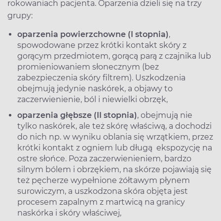
rokowaniach pacjenta. Oparzenia dzieli się na trzy
grupy:
oparzenia powierzchowne (I stopnia)
,
spowodowane przez krótki kontakt skóry z
gorącym przedmiotem, gorącą parą z czajnika lub
promieniowaniem słonecznym (bez
zabezpieczenia skóry filtrem). Uszkodzenia
obejmują jedynie naskórek, a objawy to
zaczerwienienie, ból i niewielki obrzęk,
oparzenia głębsze (II stopnia)
, obejmują nie
tylko naskórek, ale też skórę właściwą, a dochodzi
do nich np. w wyniku oblania się wrzątkiem, przez
krótki kontakt z ogniem lub długą ekspozycję na
ostre słońce. Poza zaczerwienieniem, bardzo
silnym bólem i obrzękiem, na skórze pojawiają się
też pęcherze wypełnione żółtawym płynem
surowiczym, a uszkodzona skóra objęta jest
procesem zapalnym z martwicą na granicy
naskórka i skóry właściwej,