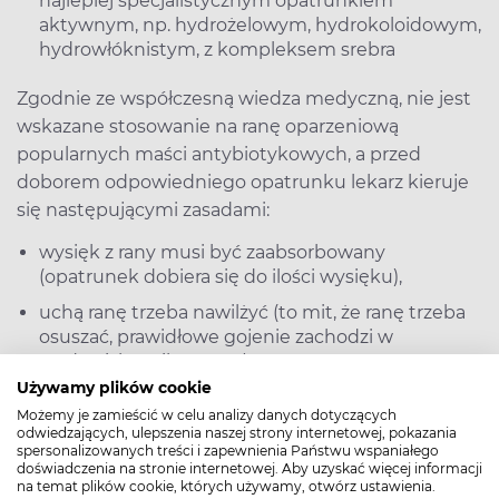
najlepiej specjalistycznym opatrunkiem
aktywnym, np. hydrożelowym, hydrokoloidowym,
hydrowłóknistym, z kompleksem srebra
Zgodnie ze współczesną wiedza medyczną, nie jest
wskazane stosowanie na ranę oparzeniową
popularnych maści antybiotykowych, a przed
doborem odpowiedniego opatrunku lekarz kieruje
się następującymi zasadami:
wysięk z rany musi być zaabsorbowany
(opatrunek dobiera się do ilości wysięku),
uchą ranę trzeba nawilżyć (to mit, że ranę trzeba
osuszać, prawidłowe gojenie zachodzi w
środowisku wilgotnym),
Używamy plików cookie
martwica musi zostać usunięta (operacyjnie),
Możemy je zamieścić w celu analizy danych dotyczących
infekcję trzeba wyleczyć (np. wybierając
odwiedzających, ulepszenia naszej strony internetowej, pokazania
spersonalizowanych treści i zapewnienia Państwu wspaniałego
opatrunek z zawartością substancji o działaniu
doświadczenia na stronie internetowej. Aby uzyskać więcej informacji
antymikrobiotycznym).
na temat plików cookie, których używamy, otwórz ustawienia.