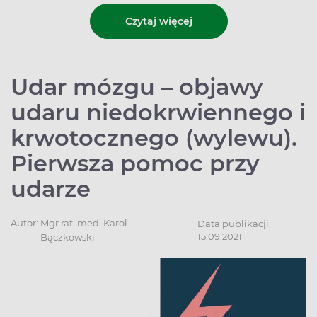
Czytaj więcej
Udar mózgu – objawy
udaru niedokrwiennego i
krwotocznego (wylewu).
Pierwsza pomoc przy
udarze
Autor:
Mgr rat. med. Karol
Data publikacji:
15.09.2021
Bączkowski