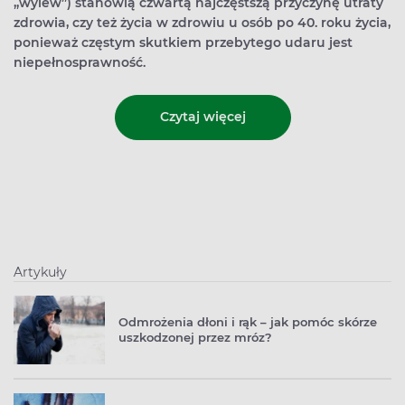
„wylew”) stanowią czwartą najczęstszą przyczynę utraty
zdrowia, czy też życia w zdrowiu u osób po 40. roku życia,
ponieważ częstym skutkiem przebytego udaru jest
niepełnosprawność.
Czytaj więcej
Artykuły
Odmrożenia dłoni i rąk – jak pomóc skórze
uszkodzonej przez mróz?