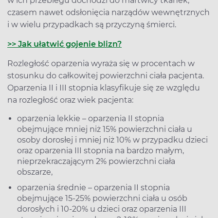
w ich przebiegu dochodzi do martwicy tkanek,
czasem nawet odsłonięcia narządów wewnętrznych
i w wielu przypadkach są przyczyną śmierci.
>> Jak ułatwić gojenie blizn?
Rozległość oparzenia wyraża się w procentach w
stosunku do całkowitej powierzchni ciała pacjenta.
Oparzenia II i III stopnia klasyfikuje się ze względu
na rozległość oraz wiek pacjenta:
oparzenia lekkie – oparzenia II stopnia
obejmujące mniej niż 15% powierzchni ciała u
osoby dorosłej i mniej niż 10% w przypadku dzieci
oraz oparzenia III stopnia na bardzo małym,
nieprzekraczającym 2% powierzchni ciała
obszarze,
oparzenia średnie – oparzenia II stopnia
obejmujące 15-25% powierzchni ciała u osób
dorosłych i 10-20% u dzieci oraz oparzenia III