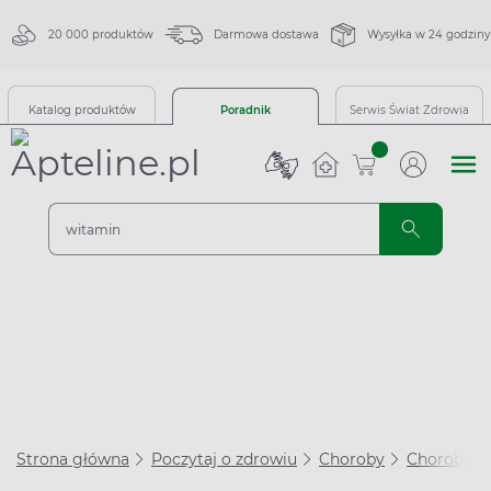
20 000 produktów
Darmowa dostawa
Wysyłka w 24 godziny
Katalog produktów
Poradnik
Serwis Świat Zdrowia
sztuk
Strona główna
Poczytaj o zdrowiu
Choroby
Choroby s