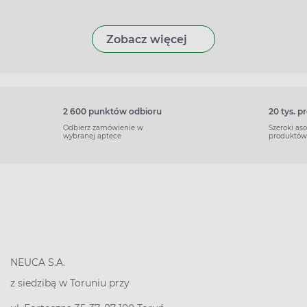
Zobacz więcej
2 600 punktów odbioru
20 tys. 
Odbierz zamówienie w
Szeroki as
wybranej aptece
produktów
NEUCA S.A.
z siedzibą w Toruniu przy