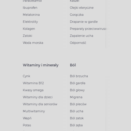
Paracetamol
Kaszel
Ibuprofen
Olejki eteryczne
Melatonina
Gorączka
Elektrolity
Drapanie w gardle
Kolagen
Preparaty przeciwwirusowe
Zatoki
Zapalenie ucha
Woda morska
Odporność
Witaminy i minerały
Ból
Cynk
Ból brzucha
Witamina B12
Ból gardła
Kwasy omega
Ból głowy
Witaminy dla dzieci
Migrena
Witaminy dla seniorów
Ból pleców
Multiwitaminy
Ból ucha
Wapń
Ból zatok
Potas
Ból zęba