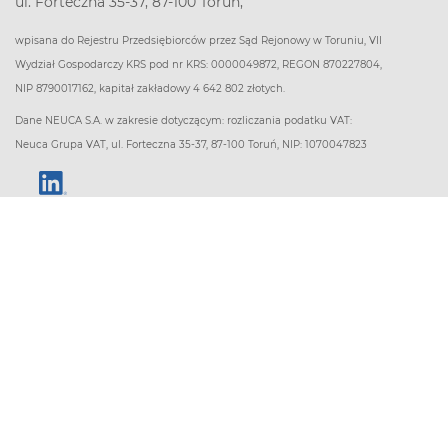
ul. Forteczna 35-37, 87-100 Toruń,
wpisana do Rejestru Przedsiębiorców przez Sąd Rejonowy w Toruniu, VII
Wydział Gospodarczy KRS pod nr KRS: 0000049872, REGON 870227804,
NIP 8790017162, kapitał zakładowy 4 642 802 złotych.
Dane NEUCA S.A. w zakresie dotyczącym: rozliczania podatku VAT:
Neuca Grupa VAT, ul. Forteczna 35-37, 87-100 Toruń, NIP: 1070047823
O firmie
Pomocne linki
Kontakt
Dostawa
O nas
Poczytaj o zdrowiu
Regulamin
Baza alergenów
Polityka prywatności
Baza aptek