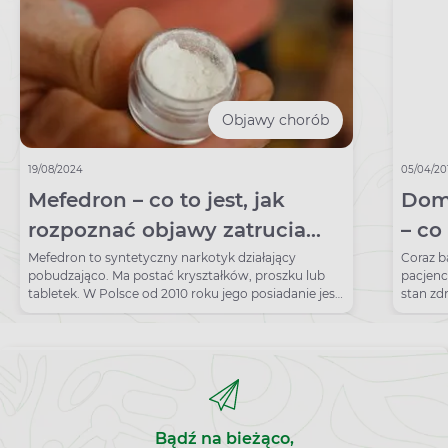
Objawy chorób
19/08/2024
05/04/20
Mefedron – co to jest, jak
Dom
rozpoznać objawy zatrucia
– c
mefedronem?
Mefedron to syntetyczny narkotyk działający
Coraz b
pobudzająco. Ma postać kryształków, proszku lub
pacjenc
tabletek. W Polsce od 2010 roku jego posiadanie jest
stan zd
nielegalne.
umożliw
Bądź na bieżąco,