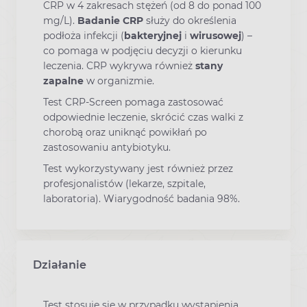
CRP w 4 zakresach stężeń (od 8 do ponad 100
mg/L).
Badanie CRP
służy do określenia
podłoża infekcji (
bakteryjnej
i
wirusowej
) –
co pomaga w podjęciu decyzji o kierunku
leczenia. CRP wykrywa również
stany
zapalne
w organizmie.
Test CRP-Screen pomaga zastosować
odpowiednie leczenie, skrócić czas walki z
chorobą oraz uniknąć powikłań po
zastosowaniu antybiotyku.
Test wykorzystywany jest również przez
profesjonalistów (lekarze, szpitale,
laboratoria). Wiarygodność badania 98%.
Działanie
Test stosuje się w przypadku wystąpienia