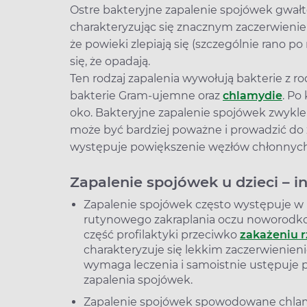
Ostre bakteryjne zapalenie spojówek gwał
charakteryzując się znacznym zaczerwienien
że powieki zlepiają się (szczególnie rano 
się, że opadają.
Ten rodzaj zapalenia wywołują bakterie z r
bakterie Gram-ujemne oraz
chlamydie
. Po
oko. Bakteryjne zapalenie spojówek zwykle 
może być bardziej poważne i prowadzić do 
występuje powiększenie węzłów chłonnyc
Zapalenie spojówek u dzieci – i
Zapalenie spojówek często występuje w 
rutynowego zakraplania oczu noworodko
część profilaktyki przeciwko
zakażeniu 
charakteryzuje się lekkim zaczerwienieni
wymaga leczenia i samoistnie ustępuje p
zapalenia spojówek.
Zapalenie spojówek spowodowane chlam