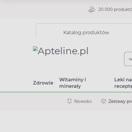
20 000 produkt
Katalog produktów
Witaminy i
Leki n
Zdrowie
minerały
recept
Nowości
Zestawy p