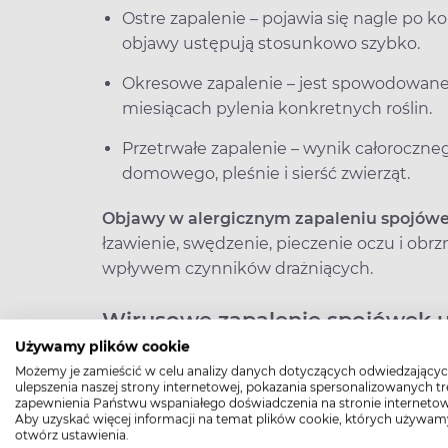
Ostre zapalenie – pojawia się nagle po ko
objawy ustępują stosunkowo szybko.
Okresowe zapalenie – jest spowodowane 
miesiącach pylenia konkretnych roślin.
Przetrwałe zapalenie – wynik całoroczneg
domowego, pleśnie i sierść zwierząt.
Objawy w alergicznym zapaleniu spojów
łzawienie, swędzenie, pieczenie oczu i obr
wpływem czynników drażniących.
Wirusowe zapalenie spojówek u
Używamy plików cookie
Coraz częściej obserwuje się lokalne epid
Możemy je zamieścić w celu analizy danych dotyczących odwiedzającyc
zapalenie spojówek jest spowodowane zazw
ulepszenia naszej strony internetowej, pokazania spersonalizowanych tre
zakaźne. Infekcja rozprzestrzenia się poprz
zapewnienia Państwu wspaniałego doświadczenia na stronie internetow
Aby uzyskać więcej informacji na temat plików cookie, których używam
dotykanie przedmiotów z wirusami i przeno
otwórz ustawienia.