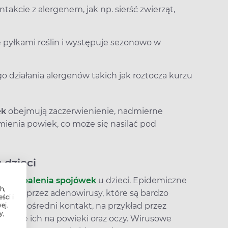
ntakcie z alergenem, jak np. sierść zwierząt,
pyłkami roślin i występuje sezonowo w
o działania alergenów takich jak roztocza kurzu
ek
obejmują zaczerwienienie, nadmierne
zmienia powiek, co może się nasilać pod
 dzieci
emie
zapalenia spojówek
u dzieci. Epidemiczne
h,
yczaj przez adenowirusy, które są bardzo
ści i
ez bezpośredni kontakt, na przykład przez
ej.
y,
szenie ich na powieki oraz oczy. Wirusowe