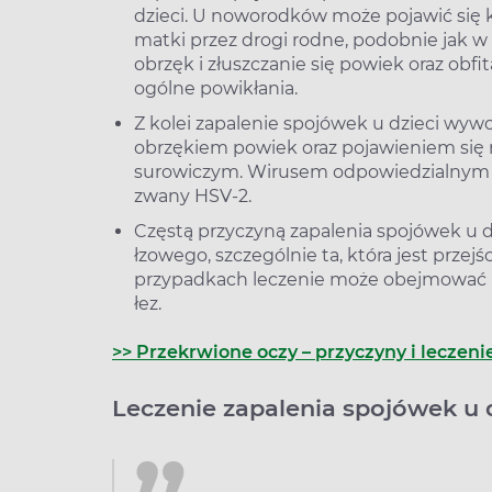
dzieci. U noworodków może pojawić się k
matki przez drogi rodne, podobnie jak w
obrzęk i złuszczanie się powiek oraz obfi
ogólne powikłania.
Z kolei zapalenie spojówek u dzieci wyw
obrzękiem powiek oraz pojawieniem się
surowiczym. Wirusem odpowiedzialnym z
zwany HSV-2.
Częstą przyczyną zapalenia spojówek u 
łzowego, szczególnie ta, która jest prz
przypadkach leczenie może obejmować 
łez.
>> Przekrwione oczy – przyczyny i leczen
Leczenie zapalenia spojówek u 