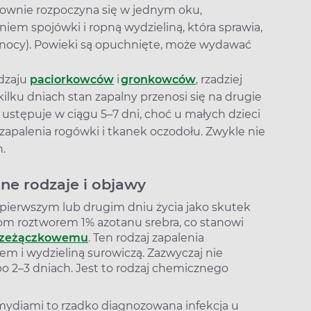
townie rozpoczyna się w jednym oku,
iem spojówki i ropną wydzieliną, która sprawia,
po nocy). Powieki są opuchnięte, może wydawać
odzaju
paciorkowców
i
gronkowców
, rzadziej
 kilku dniach stan zapalny przenosi się na drugie
ustępuje w ciągu 5–7 dni, choć u małych dzieci
zapalenia rogówki i tkanek oczodołu. Zwykle nie
h.
nne rodzaje i objawy
pierwszym lub drugim dniu życia jako skutek
m roztworem 1% azotanu srebra, co stanowi
rzeżączkowemu
. Ten rodzaj zapalenia
em i wydzieliną surowiczą. Zazwyczaj nie
o 2–3 dniach. Jest to rodzaj chemicznego
ydiami to rzadko diagnozowana infekcja u