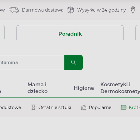
ów
Darmowa dostawa
Wysyłka w 24 godziny
Poradnik
a
Mama i
Kosmetyki i
Higiena
ę
dziecko
Dermokosmety
roduktowe
Ostatnie sztuki
Popularne
Krótk