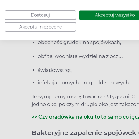
zapalenie spojówek u dzieci cechuje się c
obrzęk powiek,
Dostosuj
Akceptuj wszystko
Akceptuj niezbędne
silne zaczerwienienie spojówek,
obecność grudek na spojówkach,
obfita, wodnista wydzielina z oczu,
światłowstręt,
infekcja górnych dróg oddechowych.
Te symptomy mogą trwać do 3 tygodni. Cho
jedno oko, po czym drugie oko jest zakażon
>> Czy gradówka na oku to to samo co jęc
Bakteryjne zapalenie spojówek 