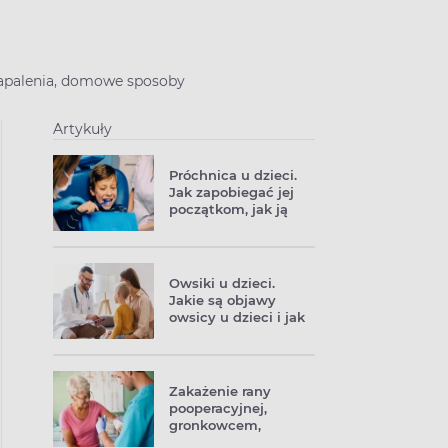
 zapalenia, domowe sposoby
Artykuły
Próchnica u dzieci.
Jak zapobiegać jej
początkom, jak ją
leczyć?
Owsiki u dzieci.
Jakie są objawy
owsicy u dzieci i jak
ją leczyć?
Zakażenie rany
pooperacyjnej,
gronkowcem,
tężcem. Jakie są