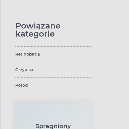
objawy zakażenia
rany?
Powiązane
kategorie
Retinopatia
Grzybica
Poród
Spragniony