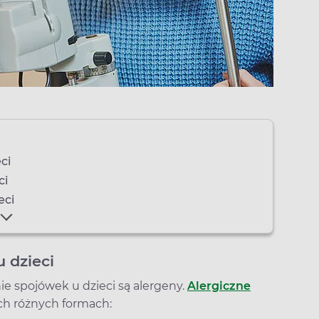
eci
eci
eci
u dzieci
 spojówek u dzieci są alergeny.
Alergiczne
ch różnych formach: