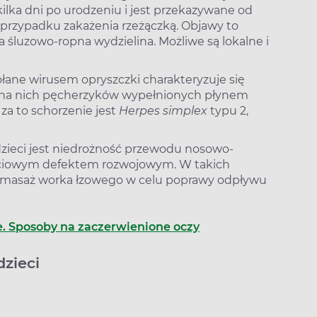
ilka dni po urodzeniu i jest przekazywane od
 przypadku zakażenia rzeżączką. Objawy to
ta śluzowo-ropna wydzielina. Możliwe są lokalne i
ołane wirusem opryszczki charakteryzuje się
 na nich pęcherzyków wypełnionych płynem
a to schorzenie jest
Herpes simplex
typu 2,
dzieci jest niedrożność przewodu nosowo-
ejściowym defektem rozwojowym. W takich
masaż worka łzowego w celu poprawy odpływu
ie. Sposoby na zaczerwienione oczy
dzieci