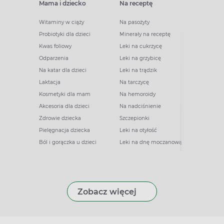
Mama i dziecko
Na receptę
Witaminy w ciąży
Na pasożyty
Probiotyki dla dzieci
Minerały na receptę
Kwas foliowy
Leki na cukrzycę
Odparzenia
Leki na grzybicę
Na katar dla dzieci
Leki na trądzik
Laktacja
Na tarczycę
Kosmetyki dla mam
Na hemoroidy
Akcesoria dla dzieci
Na nadciśnienie
Zdrowie dziecka
Szczepionki
Pielęgnacja dziecka
Leki na otyłość
Ból i gorączka u dzieci
Leki na dnę moczanową
Zobacz więcej