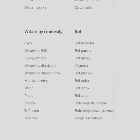
Zatoki
Zapalenie ucha
Woda morska
Odporność
Witaminy i minerały
Ból
Cynk
Ból brzucha
Witamina B12
Ból gardła
Kwasy omega
Ból głowy
Witaminy dla dzieci
Migrena
Witaminy dla seniorów
Ból pleców
Multiwitaminy
Ból ucha
Wapń
Ból zatok
Potas
Ból zęba
Żelazo
Bóle menstruacyjne
Żeń-szeń
Bóle mięśniowo-stawowe
Magnez
Kompresy żelowe