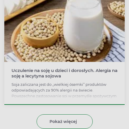
Uczulenie na soję u dzieci i dorosłych. Alergia na
soję a lecytyna sojowa
Soja zaliczana jest do „wielkiej ósemki” produktów
odpowiadających za 90% alergii na świecie.
Powszechne zastosowanie soi w przemyśle spożywczym
i farmaceutycznym, jej obecność w lecytynie sojowej czy
wegetariańskich dodatkach białkowych sprawiają, że
osoby z alergią na soję muszą zachować wyjątkową
ostrożność.
Pokaż więcej