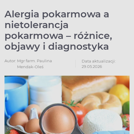
Alergia pokarmowa a
nietolerancja
pokarmowa – różnice,
objawy i diagnostyka
Autor:
Mgr farm. Paulina
Data aktualizacji:
29.05.2026
Mendak-Oleś