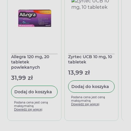
Allegra 120 mg, 20
Zyrtec UCB 10 mg, 10
Lo
tabletek
tabletek
ka
powlekanych
13,99 zł
11
31,99 zł
Dodaj do koszyka
Dodaj do koszyka
Podana cena jest ceną
P
maksymalną
m
Podana cena jest ceną
Dowiedz się więcej
D
maksymalną
Dowiedz się więcej