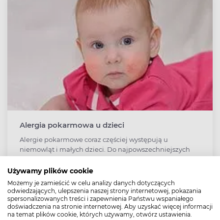
Alergia pokarmowa u dzieci
Alergie pokarmowe coraz częściej występują u
niemowląt i małych dzieci. Do najpowszechniejszych
alergenów należą mleko krowie, jaja, orzeszki ziemne,
orzechy, ryby, skorupiaki i mięczaki. Jakie są objawy
Używamy plików cookie
alergii i czy można im w jakiś sposób zapobiec?
Możemy je zamieścić w celu analizy danych dotyczących
odwiedzających, ulepszenia naszej strony internetowej, pokazania
spersonalizowanych treści i zapewnienia Państwu wspaniałego
doświadczenia na stronie internetowej. Aby uzyskać więcej informacji
na temat plików cookie, których używamy, otwórz ustawienia.