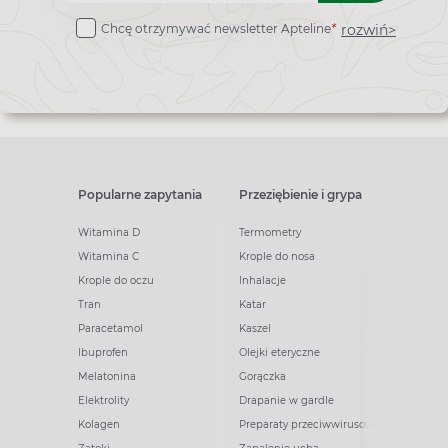
do
rozwiń>
Chcę otrzymywać newsletter Apteline
*
newslettera
Popularne zapytania
Przeziębienie i grypa
Witamina D
Termometry
Witamina C
Krople do nosa
Krople do oczu
Inhalacje
Tran
Katar
Paracetamol
Kaszel
Ibuprofen
Olejki eteryczne
Melatonina
Gorączka
Elektrolity
Drapanie w gardle
Kolagen
Preparaty przeciwwirusowe