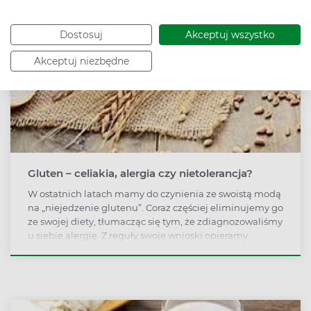
Dostosuj
Akceptuj wszystko
Akceptuj niezbędne
Gluten – celiakia, alergia czy nietolerancja?
W ostatnich latach mamy do czynienia ze swoistą modą
na „niejedzenie glutenu”. Coraz częściej eliminujemy go
ze swojej diety, tłumacząc się tym, że zdiagnozowaliśmy
u siebie alergię. Z reguły swoje wnioski opieramy
jedynie na obserwacji własnych reakcji i nie popieramy
ich żadnymi badaniami. Czy takie postępowanie jest
słuszne?