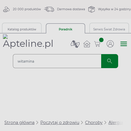
20 000 produktów
Darmowa dostawa
Wysyłka w 24 godziny
Katalog produktów
Poradnik
Serwis Świat Zdrowia
sztuk
Strona główna
Poczytaj o zdrowiu
Choroby
Alergia