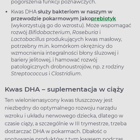
pogorszenia funkcji poznawczych.
Kwas DHA
służy bakteriom w naszym w
przewodzie pokarmowym jako
prebiotyk
(wykorzystują go do wzrostu). Może wspomagać
rozwój
Bifidobacterium
,
Roseburia
i
Lactobacillus
produkujących kwas masłowy,
potrzebny m.in. komórkom okrężnicy do
wzmocnienia integralności błony śluzowej i
bariery jelitowej, i hamować rozwój
patologicznych drobnoustrojów, np. z rodziny
Streptococcus
i
Clostridium
.
Kwas DHA – suplementacja w ciąży
Ten wielonienasycony kwas tłuszczowy jest
niezbędny do optymalnego rozwoju narządu
wzroku i układu nerwowego dziecka, dlatego w
czasie ciąży, a szczególnie w III trymestrze, trzeba
dostarczać DHA w pokarmach. Dbałość o
spożywanie produktów z tym kwasem podczas