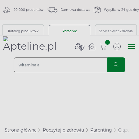
20 000 produktów
Darmowa dostawa
Wysyłka w 24 godziny
Katalog produktów
Poradnik
Serwis Świat Zdrowia
sztuk
Strona główna
Poczytaj o zdrowiu
Parenting
Ciąża
K