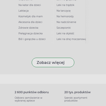
Na katar dla dzieci
Leki na trądzik
Laktacja
Na tarczycę
Kosmetyki dla mam
Na hemoroidy
Akcesoria dla dzieci
Na nadciśnienie
Zdrowie dziecka
Szczepionki
Pielęgnacja dziecka
Leki na otyłość
Ból i gorączka u dzieci
Leki na dnę moczanową
Zobacz więcej
2 600 punktów odbioru
20 tys. produktów
Odbierz zamówienie w
Szeroki asortyment
wybranej aptece
produktów