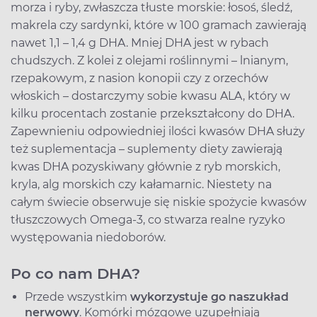
morza i ryby, zwłaszcza tłuste morskie: łosoś, śledź,
makrela czy sardynki, które w 100 gramach zawierają
nawet 1,1 – 1,4 g DHA. Mniej DHA jest w rybach
chudszych. Z kolei z olejami roślinnymi – lnianym,
rzepakowym, z nasion konopii czy z orzechów
włoskich – dostarczymy sobie kwasu ALA, który w
kilku procentach zostanie przekształcony do DHA.
Zapewnieniu odpowiedniej ilości kwasów DHA służy
też suplementacja – suplementy diety zawierają
kwas DHA pozyskiwany głównie z ryb morskich,
kryla, alg morskich czy kałamarnic. Niestety na
całym świecie obserwuje się niskie spożycie kwasów
tłuszczowych Omega-3, co stwarza realne ryzyko
występowania niedoborów.
Po co nam DHA?
Przede wszystkim
wykorzystuje go nasz
układ
nerwowy
. Komórki mózgowe uzupełniają