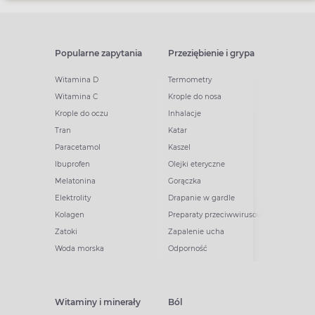
Popularne zapytania
Przeziębienie i grypa
Witamina D
Termometry
Witamina C
Krople do nosa
Krople do oczu
Inhalacje
Tran
Katar
Paracetamol
Kaszel
Ibuprofen
Olejki eteryczne
Melatonina
Gorączka
Elektrolity
Drapanie w gardle
Kolagen
Preparaty przeciwwirusowe
Zatoki
Zapalenie ucha
Woda morska
Odporność
Witaminy i minerały
Ból