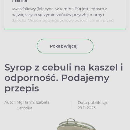
mamie
Kwas foliowy (folacyna, witamina B9) jest jednym z
największych sprzymierzeńców przyszłej mamy i
dziecka. Wspomaga jego zdrowy wzrost i chroni przed
powstawaniem wad rozwojowych, a także wspomaga
zdrowie kobiety. Wyjaśniamy, dlaczego kwas foliowy ma
tak zbawienne działanie i jak go właściwie
suplementować.
Pokaż więcej
Syrop z cebuli na kaszel i
odporność. Podajemy
przepis
Autor:
Mgr farm. Izabela
Data publikacji:
29.11.2023
Ośródka