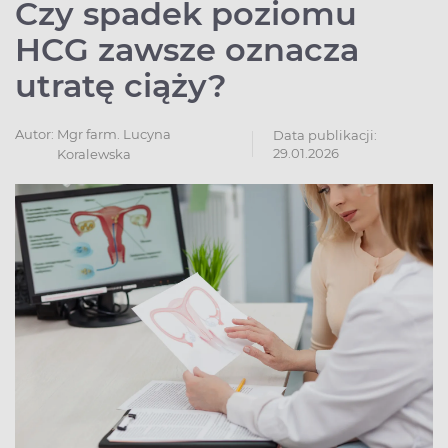
Czy spadek poziomu
HCG zawsze oznacza
utratę ciąży?
Autor:
Mgr farm. Lucyna
Data publikacji:
29.01.2026
Koralewska