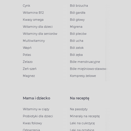
Cynk
Ból brzucha
Witamina B12
Ból gardła
Kwasy omega
Ból głowy
Witaminy dla dzieci
Migrena
Witaminy dla seniorów
Ból pleców
Multiwitaminy
Ból ucha
Wapń
Ból zatok
Potas
Ból zęba
Żelazo
Bóle menstruacyjne
Żeń-szeń
Bóle mięśniowo-stawowe
Magnez
Kompresy żelowe
Mama i dziecko
Na receptę
Witaminy w ciąży
Na pasożyty
Probiotyki dla dzieci
Minerały na receptę
Kwas foliowy
Leki na cukrzycę
Odparzenia
Leki na grzybicę