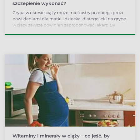
szczepienie wykonać?
Grypa w okresie ciąży może mieć ostry przebieg i grozi
powikłaniami dla matki i dziecka, dlatego leki na grypę
w ciąży zawsze powinien zaproponować lekarz. By
ograniczyć ryzyko zarażenia się grypą w okresie ciąży,
warto wykonać szczepienie, przestrzegać zasad higieny
i unikać kontaktu z patogenem.
Witaminy i minerały w ciąży – co jeść, by