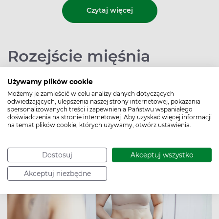
Czytaj więcej
Rozejście mięśnia
prostego brzucha –
Używamy plików cookie
objawy, ćwiczenia. Jak
Możemy je zamieścić w celu analizy danych dotyczących
odwiedzających, ulepszenia naszej strony internetowej, pokazania
zniwelować rozejście
spersonalizowanych treści i zapewnienia Państwu wspaniałego
doświadczenia na stronie internetowej. Aby uzyskać więcej informacji
brzucha?
na temat plików cookie, których używamy, otwórz ustawienia.
Autor:
Joanna Mazurek
Data publikacji: 23.04.2026
Dostosuj
Akceptuj wszystko
Akceptuj niezbędne