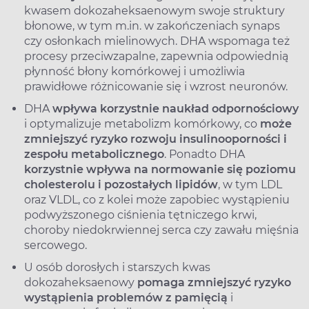
kwasem dokozaheksaenowym swoje struktury
błonowe, w tym m.in. w zakończeniach synaps
czy osłonkach mielinowych. DHA wspomaga też
procesy przeciwzapalne, zapewnia odpowiednią
płynność błony komórkowej i umożliwia
prawidłowe różnicowanie się i wzrost neuronów.
DHA
wpływa korzystnie na
układ odpornościowy
i optymalizuje metabolizm komórkowy, co
może
zmniejszyć ryzyko rozwoju insulinooporności i
zespołu metabolicznego
. Ponadto DHA
korzystnie wpływa na normowanie się poziomu
cholesterolu i pozostałych lipidów
, w tym LDL
oraz VLDL, co z kolei może zapobiec wystąpieniu
podwyższonego ciśnienia tętniczego krwi,
choroby niedokrwiennej serca czy zawału mięśnia
sercowego.
U osób dorosłych i starszych kwas
dokozaheksaenowy
pomaga zmniejszyć ryzyko
wystąpienia problemów z pamięcią
i