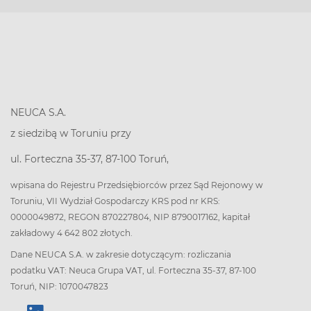
NEUCA S.A.
z siedzibą w Toruniu przy
ul. Forteczna 35-37, 87-100 Toruń,
wpisana do Rejestru Przedsiębiorców przez Sąd Rejonowy w
Toruniu, VII Wydział Gospodarczy KRS pod nr KRS:
0000049872, REGON 870227804, NIP 8790017162, kapitał
zakładowy 4 642 802 złotych.
Dane NEUCA S.A. w zakresie dotyczącym: rozliczania
podatku VAT: Neuca Grupa VAT, ul. Forteczna 35-37, 87-100
Toruń, NIP: 1070047823