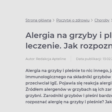
Strona główna
Poczytaj o zdrowiu
Choroby
Alergia na grzyby i p
leczenie. Jak rozpo
Data publikacji: 13.02
Autor:
Redakcja Apteline
Alergia na grzyby i pleśnie to nic inneg
immunologicznego na składniki grzybów i 
przeciwciał IgE. Pojawia się reakcja aler
Źródłem alergenów w grzybach są ich zar
grzybni. Zarodniki grzybów i pleśni bar
rozpoznać alergię na grzyby i pleśnie? Ja