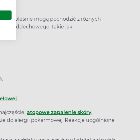
ie
rzyby i pleśnie mogą pochodzić z różnych
kładu oddechowego, takie jak:
a
,
elowej
.
najczęściej
atopowe zapalenie skóry
,
kże do alergii pokarmowej. Reakcje uogólnione