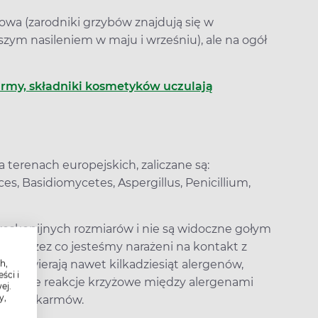
wa (zarodniki grzybów znajdują się w
szym nasileniem w maju i wrześniu), ale na ogół
karmy, składniki kosmetyków uczulają
terenach europejskich, zaliczane są:
, Basidiomycetes, Aspergillus, Penicillium,
kroskopijnych rozmiarów i nie są widoczne gołym
m, przez co jesteśmy narażeni na kontakt z
ów zawierają nawet kilkadziesiąt alergenów,
h,
ści i
ć także reakcje krzyżowe między alergenami
ej.
y,
 czy pokarmów.