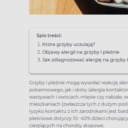
Spis treści:
Które grzyby uczulają?
Objawy alergii na grzyby i pleśnie
Jak zdiagnozować alergię na grzyby i
Grzyby i pleśnie mogą wywołać reakcję al
pokarmowego, jak i skóry (alergia kontakt
warzywach i owocach, mięsie czy nabiale, w
mieszkaniach (zwłaszcza tych z dużym pozi
ryzyko kontaktu z ich zarodnikami jest bardz
pleśniowe dotyczy 10- 40% dzieci chorując
cierpiących na choroby atopowe.