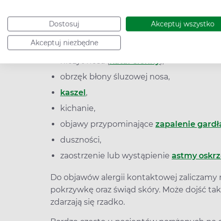
Objawy alergii na grzyby i pleśn
Dostosuj
Akceptuj wszystko
Jak już wspominaliśmy, objawy alergii na g
układów. Najczęściej występują objawy z u
Akceptuj niezbędne
nieżyt nosa (
katar sienny
),
obrzęk błony śluzowej nosa,
kaszel
,
kichanie,
objawy przypominające
zapalenie gardł
duszności,
zaostrzenie lub wystąpienie
astmy oskrz
Do objawów alergii kontaktowej zaliczamy 
pokrzywkę oraz świąd skóry. Może dojść ta
zdarzają się rzadko.