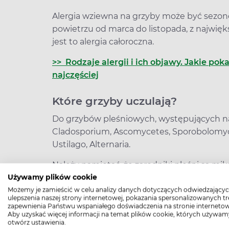
Alergia wziewna na grzyby może być sezono
powietrzu od marca do listopada, z najwięk
jest to alergia całoroczna.
>> Rodzaje alergii i ich objawy. Jakie po
najczęściej
Które grzyby uczulają?
Do grzybów pleśniowych, występujących na 
Cladosporium, Ascomycetes, Sporobolomyces
Ustilago, Alternaria.
Należy pamiętać, że zarodniki pleśni są mi
okiem. Znajdują się często w kurzu domowy
Używamy plików cookie
nimi przez cały rok. Niektóre gatunki grzyb
Możemy je zamieścić w celu analizy danych dotyczących odwiedzającyc
ulepszenia naszej strony internetowej, pokazania spersonalizowanych tre
powodujących różne objawy, mogą wystąpi
zapewnienia Państwu wspaniałego doświadczenia na stronie internetow
Aby uzyskać więcej informacji na temat plików cookie, których używam
grzybów a antygenami z innych substancji
otwórz ustawienia.