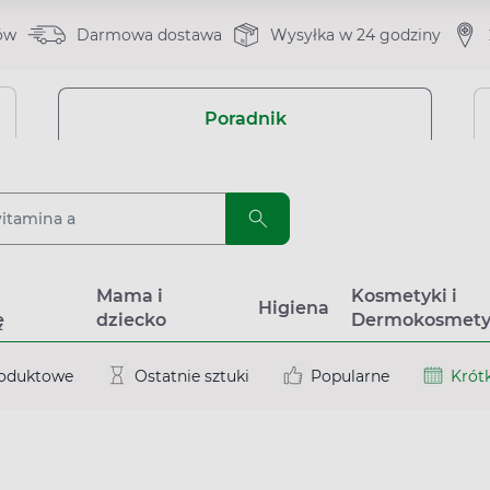
ów
Darmowa dostawa
Wysyłka w 24 godziny
Poradnik
a
Mama i
Kosmetyki i
Higiena
ę
dziecko
Dermokosmety
roduktowe
Ostatnie sztuki
Popularne
Krótk