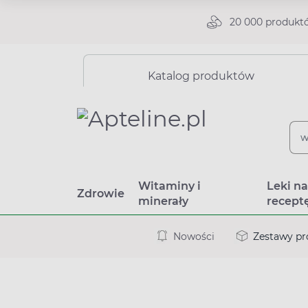
20 000 produkt
Katalog produktów
Witaminy i
Leki n
Zdrowie
minerały
recept
Nowości
Zestawy p