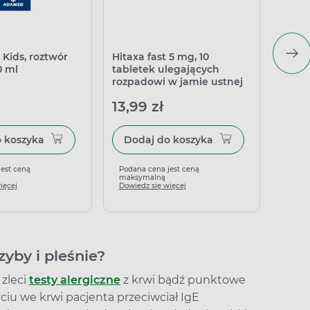
 Kids, roztwór
Hitaxa fast 5 mg, 10
Clarit
0 ml
tabletek ulegających
rozpadowi w jamie ustnej
13,99 zł
24,4
Dodaj do koszyka
Dodaj do koszyka
jest ceną
Podana cena jest ceną
Podan
maksymalną
maks
ięcej
Dowiedz się więcej
Dowied
yby i pleśnie?
 zleci
testy alergiczne
z krwi bądź punktowe
yciu we krwi pacjenta przeciwciał IgE