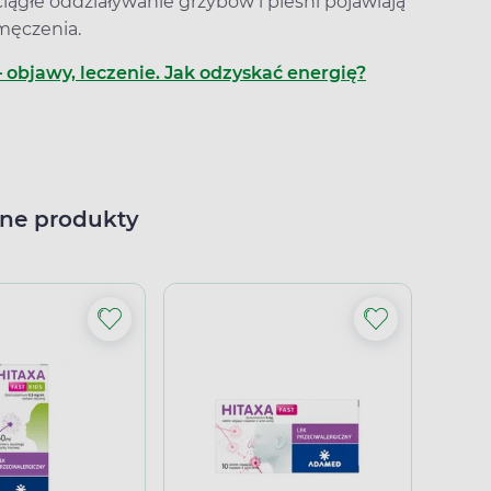
ągłe oddziaływanie grzybów i pleśni pojawiają
męczenia.
 objawy, leczenie. Jak odzyskać energię?
ne produkty