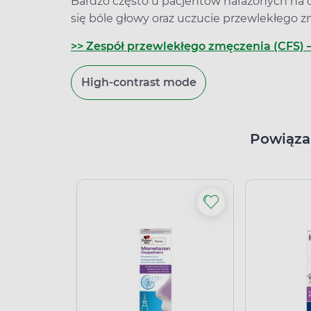
Bardzo często u pacjentów narażonych na ci
się bóle głowy oraz uczucie przewlekłego z
>> Zespół przewlekłego zmęczenia (CFS) –
High-contrast mode
Powiąza