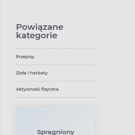
intymnymi podczas
okresu
Powiązane
kategorie
Przepisy
Zioła i herbaty
Aktywność fizyczna
Spragniony