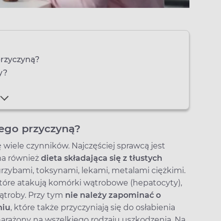
przyczyną?
y?
tego przyczyną?
ę wiele czynników. Najczęściej sprawcą jest
a również
dieta składająca się z tłustych
 grzybami, toksynami, lekami, metalami ciężkimi.
które atakują komórki wątrobowe (hepatocyty),
ątroby. Przy tym
nie należy zapominać o
niu
, które także przyczyniają się do osłabienia
narażony na wszelkiego rodzaju uszkodzenia. Na