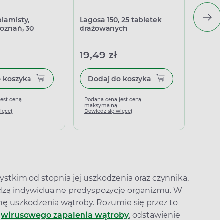
plamisty,
Lagosa 150, 25 tabletek
Doppe
oznań, 30
drażowanych
wątro
kapsu
19,49 zł
20,9
Dodaj do koszyka
Dodaj do koszyka
jest ceną
Podana cena jest ceną
Podan
maksymalną
maks
ięcej
Dowiedz się więcej
Dowied
ystkim od stopnia jej uszkodzenia oraz czynnika,
hodzą indywidualne predyspozycje organizmu. W
nę uszkodzenia wątroby. Rozumie się przez to
e
wirusowego zapalenia wątroby
, odstawienie