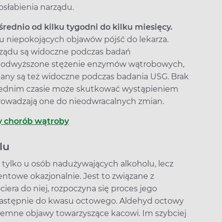
osłabienia narządu.
średnio od kilku tygodni do kilku miesięcy.
u niepokojących objawów pójść do lekarza.
rządu są widoczne podczas badań
 podwyższone stężenie enzymów wątrobowych,
Zmiany są też widoczne podczas badania USG. Brak
wiednim czasie może skutkować wystąpieniem
wadzają one do nieodwracalnych zmian.
wy chorób wątroby
lu
 tylko u osób nadużywających alkoholu, lecz
entowe okazjonalnie. Jest to związane z
era do niej, rozpoczyna się proces jego
następnie do kwasu octowego. Aldehyd octowy
yjemne objawy towarzyszące kacowi. Im szybciej