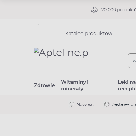
20 000 produkt
Katalog produktów
Witaminy i
Leki n
Zdrowie
minerały
recept
Nowości
Zestawy p