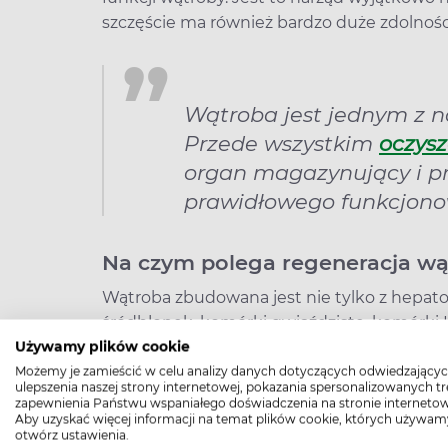
szczęście ma również bardzo duże zdolnośc
Wątroba jest jednym z n
Przede wszystkim
oczysz
organ magazynujący i pr
prawidłowego funkcjono
Na czym polega regeneracja w
Wątroba zbudowana jest nie tylko z hepatoc
śródbłonek, komórki gwiaździste, komórki
między komórkami śródbłonka, w ścianie na
Używamy plików cookie
hepatocytów mają zdolność do wzmożonyc
Możemy je zamieścić w celu analizy danych dotyczących odwiedzającyc
ulepszenia naszej strony internetowej, pokazania spersonalizowanych tre
odbudowywać wątrobę.
W wyniku uszkodze
zapewnienia Państwu wspaniałego doświadczenia na stronie internetow
Aby uzyskać więcej informacji na temat plików cookie, których używam
przez chirurgiczne usunięcie fragmentu org
otwórz ustawienia.
Komórki wątroby zostają pobudzone do pod