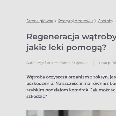
Strona główna
Poczytaj o zdrowiu
Choroby
Regeneracja wątroby –
jakie leki pomogą?
Data publi
Autor:
Mgr farm. Marianna Krajewska
Wątroba oczyszcza organizm z toksyn, je
uszkodzenia. Na szczęście ma również ba
szybkim podziałom komórek. Jak możesz p
szkodzić?