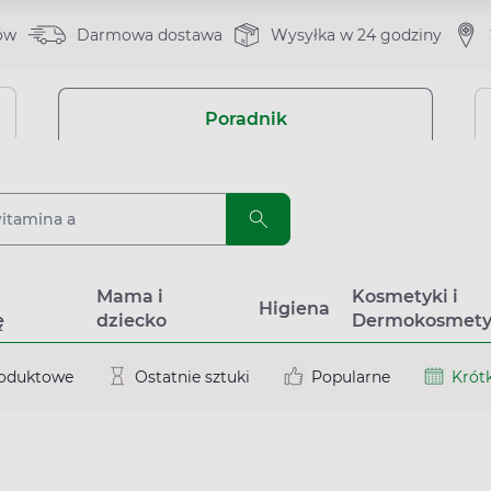
ów
Darmowa dostawa
Wysyłka w 24 godziny
Poradnik
a
Mama i
Kosmetyki i
Higiena
ę
dziecko
Dermokosmety
roduktowe
Ostatnie sztuki
Popularne
Krótk