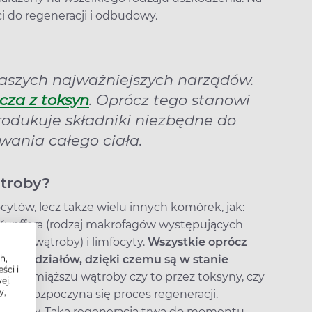
i do regeneracji i odbudowy.
aszych najważniejszych narządów.
cza z toksyn
. Oprócz tego stanowi
odukuje składniki niezbędne do
wania całego ciała.
ątroby?
ytów, lecz także wielu innych komórek, jak:
 Kupffera (rodzaj makrofagów występujących
czyń wątroby) i limfocyty.
Wszystkie oprócz
h podziałów, dzięki czemu są w stanie
h,
ści i
nia miąższu wątroby czy to przez toksyny, czy
ej.
y,
anu, rozpoczyna się proces regeneracji.
ziałów. Taka regeneracja trwa do momentu,