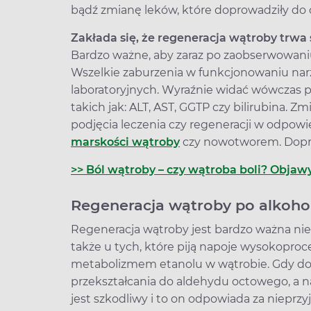
bądź zmianę leków, które doprowadziły do 
Zakłada się, że regeneracja wątroby trwa 
Bardzo ważne, aby zaraz po zaobserwowani
Wszelkie zaburzenia w funkcjonowaniu na
laboratoryjnych. Wyraźnie widać wówczas
takich jak: ALT, AST, GGTP czy bilirubina. 
podjęcia leczenia czy regeneracji w odpo
marskości wątroby
czy nowotworem. Dopro
>> Ból wątroby – czy wątroba boli? Obja
Regeneracja wątroby po alkoho
Regeneracja wątroby jest bardzo ważna nie
także u tych, które piją napoje wysokoproc
metabolizmem etanolu w wątrobie. Gdy doci
przekształcania do aldehydu octowego, a 
jest szkodliwy i to on odpowiada za nieprz