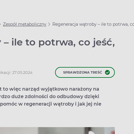
Zespół metaboliczny
Regeneracja wątroby – ile to potrwa, co
 ile to potrwa, co jeść,
kacji: 27.05.2024
SPRAWDZONA TREŚĆ
st to więc narząd wyjątkowo narażony na
rdzo duże zdolności do odbudowy dzięki
omóc w regeneracji wątroby i jak jej nie