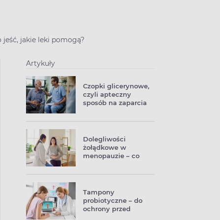
 jeść, jakie leki pomogą?
Artykuły
Czopki glicerynowe,
czyli apteczny
sposób na zaparcia
Dolegliwości
żołądkowe w
menopauzie – co
poradzić na wzdęty
brzuch?
Tampony
probiotyczne – do
ochrony przed
infekcjami