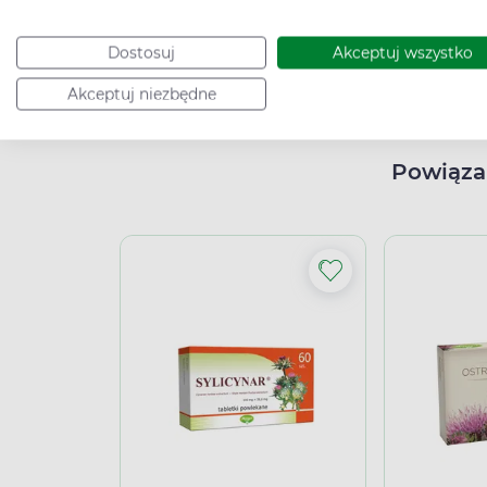
kiedy wątroba osiągnie 2,5% całkowitej masy
Dostosuj
Akceptuj wszystko
High-contrast mode
Akceptuj niezbędne
Powiąza