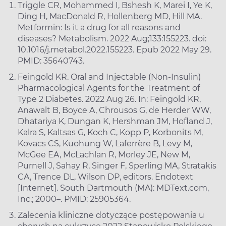
Triggle CR, Mohammed I, Bshesh K, Marei I, Ye K,
Ding H, MacDonald R, Hollenberg MD, Hill MA.
Metformin: Is it a drug for all reasons and
diseases? Metabolism. 2022 Aug;133:155223. doi:
10.1016/j.metabol.2022.155223. Epub 2022 May 29.
PMID: 35640743.
Feingold KR. Oral and Injectable (Non-Insulin)
Pharmacological Agents for the Treatment of
Type 2 Diabetes. 2022 Aug 26. In: Feingold KR,
Anawalt B, Boyce A, Chrousos G, de Herder WW,
Dhatariya K, Dungan K, Hershman JM, Hofland J,
Kalra S, Kaltsas G, Koch C, Kopp P, Korbonits M,
Kovacs CS, Kuohung W, Laferrère B, Levy M,
McGee EA, McLachlan R, Morley JE, New M,
Purnell J, Sahay R, Singer F, Sperling MA, Stratakis
CA, Trence DL, Wilson DP, editors. Endotext
[Internet]. South Dartmouth (MA): MDText.com,
Inc.; 2000–. PMID: 25905364.
Zalecenia kliniczne dotyczące postępowania u