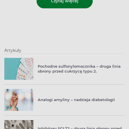
Czytaj więcej
Artykuły
Pochodne sulfonylomocznika – druga linia
obrony przed cukrzycą typu 2.
Analogi amyliny – nadzieja diabetologii
Inhibitory SGLT2 – druga linia obrony przed