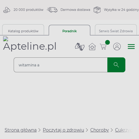
20 000 produktów
Darmowa dostawa
Wysyłka w 24 godziny
Katalog produktów
Poradnik
Serwis Świat Zdrowia
sztuk
Strona główna
Poczytaj o zdrowiu
Choroby
Cukrzyca