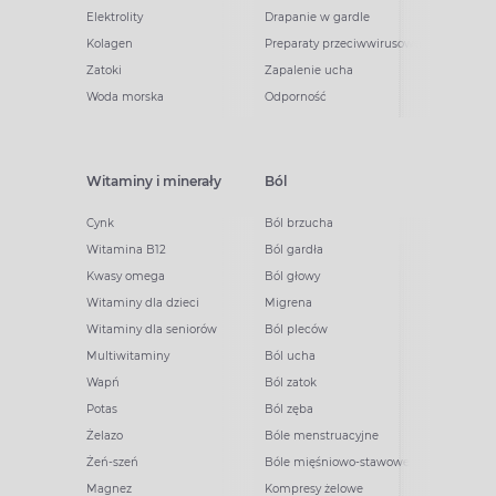
Elektrolity
Drapanie w gardle
Kolagen
Preparaty przeciwwirusowe
Zatoki
Zapalenie ucha
Woda morska
Odporność
Witaminy i minerały
Ból
Cynk
Ból brzucha
Witamina B12
Ból gardła
Kwasy omega
Ból głowy
Witaminy dla dzieci
Migrena
Witaminy dla seniorów
Ból pleców
Multiwitaminy
Ból ucha
Wapń
Ból zatok
Potas
Ból zęba
Żelazo
Bóle menstruacyjne
Żeń-szeń
Bóle mięśniowo-stawowe
Magnez
Kompresy żelowe