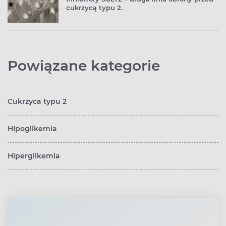
cukrzycą typu 2.
Powiązane kategorie
Cukrzyca typu 2
Hipoglikemia
Hiperglikemia