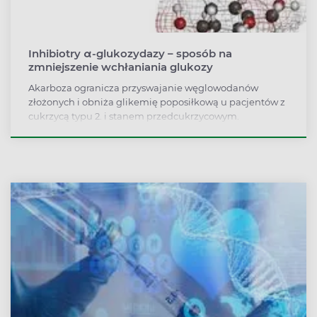
Inhibiotry α-glukozydazy – sposób na
zmniejszenie wchłaniania glukozy
Akarboza ogranicza przyswajanie węglowodanów
złożonych i obniża glikemię poposiłkową u pacjentów z
cukrzycą typu 2. i stanem przedcukrzycowym.