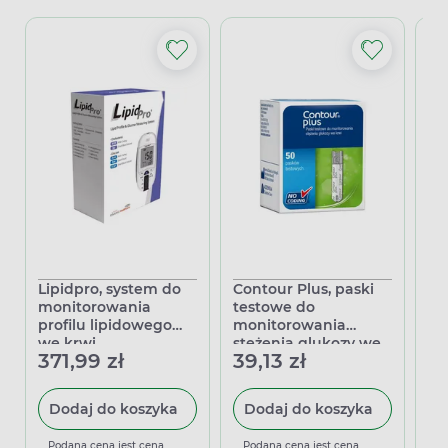
Lipidpro, system do
Contour Plus, paski
Pa
monitorowania
testowe do
39
profilu lipidowego
monitorowania
we krwi
stężenia glukozy we
371,99 zł
39,13 zł
(cholesterolu,
krwi, 50 sztuk
triglicerydów)
Dodaj do koszyka
Dodaj do koszyka
P
m
D
Podana cena jest ceną
Podana cena jest ceną