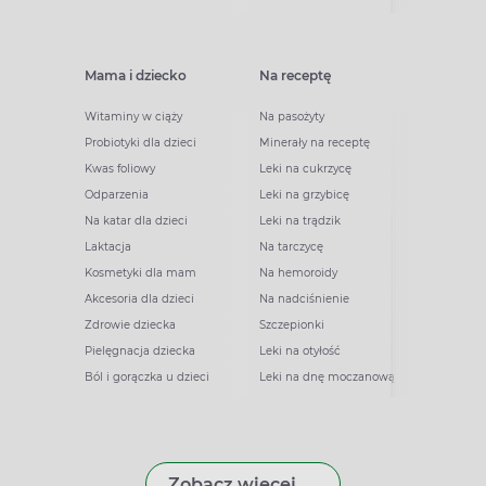
Mama i dziecko
Na receptę
Witaminy w ciąży
Na pasożyty
Probiotyki dla dzieci
Minerały na receptę
Kwas foliowy
Leki na cukrzycę
Odparzenia
Leki na grzybicę
Na katar dla dzieci
Leki na trądzik
Laktacja
Na tarczycę
Kosmetyki dla mam
Na hemoroidy
Akcesoria dla dzieci
Na nadciśnienie
Zdrowie dziecka
Szczepionki
Pielęgnacja dziecka
Leki na otyłość
Ból i gorączka u dzieci
Leki na dnę moczanową
Zobacz więcej