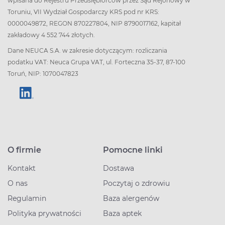
wpisana do Rejestru Przedsiębiorców przez Sąd Rejonowy w
Toruniu, VII Wydział Gospodarczy KRS pod nr KRS:
0000049872, REGON 870227804, NIP 8790017162, kapitał
zakładowy 4 552 744 złotych.
Dane NEUCA S.A. w zakresie dotyczącym: rozliczania
podatku VAT: Neuca Grupa VAT, ul. Forteczna 35-37, 87-100
Toruń, NIP: 1070047823
O firmie
Pomocne linki
Kontakt
Dostawa
O nas
Poczytaj o zdrowiu
Regulamin
Baza alergenów
Polityka prywatności
Baza aptek