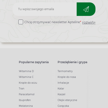
Zapisz
do
rozwiń>
Chcę otrzymywać newsletter Apteline
*
newslettera
Popularne zapytania
Przeziębienie i grypa
Witamina D
Termometry
Witamina C
Krople do nosa
Krople do oczu
Inhalacje
Tran
Katar
Paracetamol
Kaszel
Ibuprofen
Olejki eteryczne
Melatonina
Gorączka