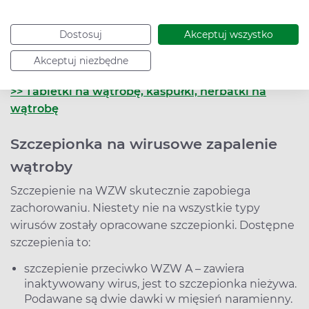
Rozwija się obo dość rzadko. Zazwyczaj jest
Dostosuj
Akceptuj wszystko
wynikiem zakażenia genotypem 3 i 4 wirusa HEV u
Akceptuj niezbędne
osób z niedoborami odporności.
>> Tabletki na wątrobę, kaspułki, herbatki na
wątrobę
Szczepionka na wirusowe zapalenie
wątroby
Szczepienie na WZW skutecznie zapobiega
zachorowaniu. Niestety nie na wszystkie typy
wirusów zostały opracowane szczepionki. Dostępne
szczepienia to:
szczepienie przeciwko WZW A – zawiera
inaktywowany wirus, jest to szczepionka nieżywa.
Podawane są dwie dawki w mięsień naramienny.