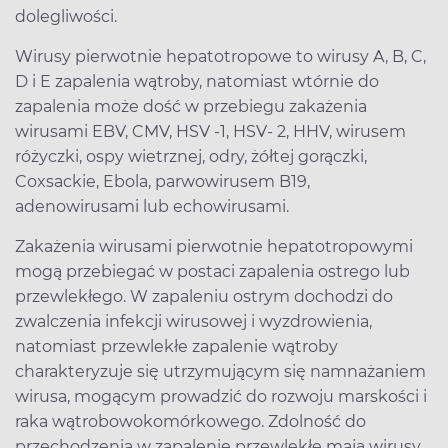
dolegliwości.
Wirusy pierwotnie hepatotropowe to wirusy A, B, C,
D i E zapalenia wątroby, natomiast wtórnie do
zapalenia może dość w przebiegu zakażenia
wirusami EBV, CMV, HSV -1, HSV- 2, HHV, wirusem
różyczki, ospy wietrznej, odry, żółtej gorączki,
Coxsackie, Ebola, parwowirusem B19,
adenowirusami lub echowirusami.
Zakażenia wirusami pierwotnie hepatotropowymi
mogą przebiegać w postaci zapalenia ostrego lub
przewlekłego. W zapaleniu ostrym dochodzi do
zwalczenia infekcji wirusowej i wyzdrowienia,
natomiast przewlekłe zapalenie wątroby
charakteryzuje się utrzymującym się namnażaniem
wirusa, mogącym prowadzić do rozwoju marskości i
raka wątrobowokomórkowego. Zdolność do
przechodzenia w zapalenie przewlekłe mają wirusy