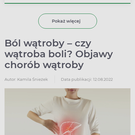
inaczej kolką żółciową. Problem ten dotyka częściej
kobiety niż mężczyzn, jego przyczyną może być kamica
żółciowa. Co robić, gdy dopada nas atak kolki żółciowej?
Pokaż więcej
Ból wątroby – czy
wątroba boli? Objawy
chorób wątroby
Autor:
Kamila Śnieżek
Data publikacji: 12.08.2022