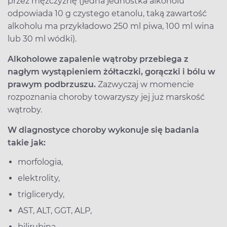
przez mężczyznę (jedna jednostka alkoholu
odpowiada 10 g czystego etanolu, taką zawartość
alkoholu ma przykładowo 250 ml piwa, 100 ml wina
lub 30 ml wódki).
Alkoholowe zapalenie wątroby przebiega z
nagłym wystąpieniem żółtaczki, gorączki i bólu w
prawym podbrzuszu.
Zazwyczaj w momencie
rozpoznania choroby towarzyszy jej już marskość
wątroby.
W diagnostyce choroby wykonuje się badania
takie jak:
morfologia,
elektrolity,
triglicerydy,
AST, ALT, GGT, ALP,
bilirubina,