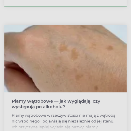
ziele dziurawca zwyczajnego, ziele piołunu i ziele
glistnika (jaskółcze ziele). Jakie są wskazania do ich
przyjmowania i co stosować, by sobie nie zaszkodzić?
Plamy wątrobowe — jak wyglądają, czy
występują po alkoholu?
Plamy wątrobowe w rzeczywistości nie mają z wątrobą
nic wspólnego i pojawiają się niezależnie od jej stanu.
Ich przyczynę lepiej wyjaśniają nazwy: plamy