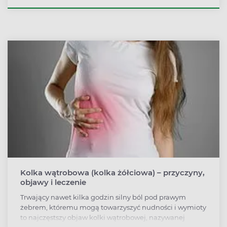
pigmentacyjne albo plamy starcze, pojawiają się
bowiem na ciele wraz z wiekiem i w reakcji na słońce. I
dlatego właśnie nie należy ich lekceważyć.
Kolka wątrobowa (kolka żółciowa) – przyczyny,
objawy i leczenie
Trwający nawet kilka godzin silny ból pod prawym
żebrem, któremu mogą towarzyszyć nudności i wymioty
to najczęstszy objaw kolki wątrobowej, nazywanej