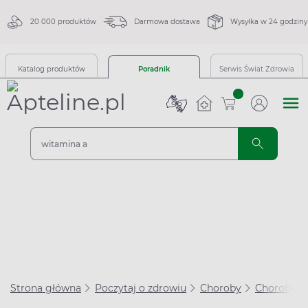
20 000 produktów
Darmowa dostawa
Wysyłka w 24 godziny
Katalog produktów
Poradnik
Serwis Świat Zdrowia
sztuk
Strona główna
Poczytaj o zdrowiu
Choroby
Choroby u