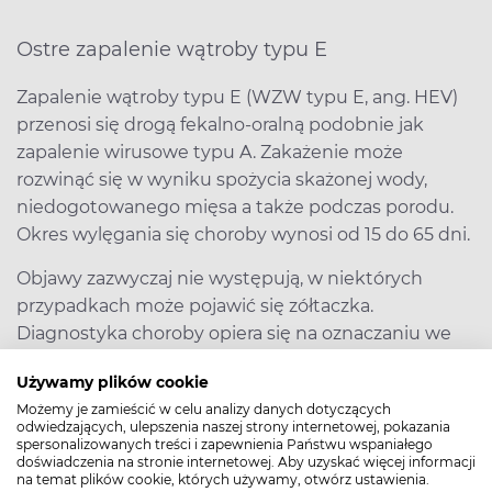
Ostre zapalenie wątroby typu E
Zapalenie wątroby typu E (WZW typu E, ang. HEV)
przenosi się drogą fekalno-oralną podobnie jak
zapalenie wirusowe typu A. Zakażenie może
rozwinąć się w wyniku spożycia skażonej wody,
niedogotowanego mięsa a także podczas porodu.
Okres wylęgania się choroby wynosi od 15 do 65 dni.
Objawy zazwyczaj nie występują, w niektórych
przypadkach może pojawić się zółtaczka.
Diagnostyka choroby opiera się na oznaczaniu we
krwi HEV RNA, przeciwciał anty-HEV w klasie IgM
Używamy plików cookie
oraz HEV RNA w stolcu.
Możemy je zamieścić w celu analizy danych dotyczących
odwiedzających, ulepszenia naszej strony internetowej, pokazania
Leczenie jest wyłącznie objawowe.
spersonalizowanych treści i zapewnienia Państwu wspaniałego
doświadczenia na stronie internetowej. Aby uzyskać więcej informacji
na temat plików cookie, których używamy, otwórz ustawienia.
Przewlekłe zapalenie wątroby typu E