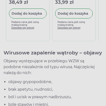
38,49 zł
33,99 zł
35
Dodaj do koszyka
Dodaj do koszyka
Podana cena jest ceną
Podana cena jest ceną
P
maksymalną
maksymalną
m
Dowiedz się więcej
Dowiedz się więcej
D
Wirusowe zapalenie wątroby – objawy
Objawy występujące w przebiegu WZW są
podobne niezależnie od typu wirusa. Najczęściej
należą do nich:
objawy grypopodobne,
brak apetytu, nudności,
ból i ucisk w prawym nadbrzuszu,
bóle stawów i mięśni,