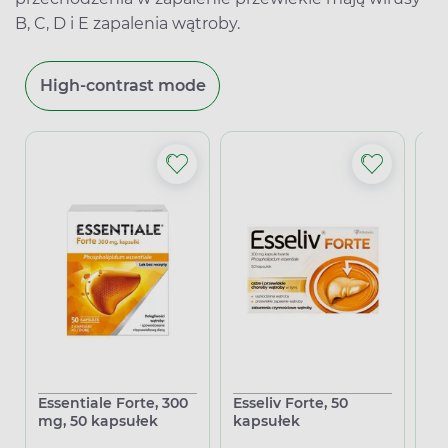
B, C, D i E zapalenia wątroby.
High-contrast mode
Essentiale Forte, 300
Esseliv Forte, 50
Es
mg, 50 kapsułek
kapsułek
ka