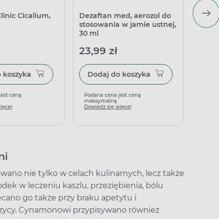
inic Cicalium,
Dezaftan med, aerozol do
Swans
stosowania w jamie ustnej,
Compl
30 ml
23,99 zł
69,9
Dodaj do koszyka
Dodaj do koszyka
jest ceną
Podana cena jest ceną
Podan
maksymalną
maks
ięcej
Dowiedz się więcej
Dowied
ni
ano nie tylko w celach kulinarnych, lecz także
ek w leczeniu kaszlu, przeziębienia, bólu
cano go także przy braku apetytu i
rzycy. Cynamonowi przypisywano również