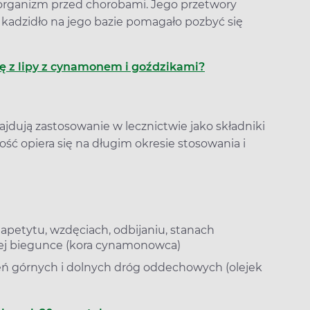
 organizm przed chorobami. Jego przetwory
kadzidło na jego bazie pomagało pozbyć się
ę z lipy z cynamonem i goździkami?
jdują zastosowanie w lecznictwie jako składniki
ść opiera się na długim okresie stosowania i
apetytu, wzdęciach, odbijaniu, stanach
nej biegunce (kora cynamonowca)
żeń górnych i dolnych dróg oddechowych (olejek