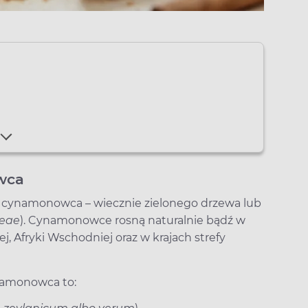
wca
 cynamonowca – wiecznie zielonego drzewa lub
eae
). Cynamonowce rosną naturalnie bądź w
j, Afryki Wschodniej oraz w krajach strefy
namonowca to: