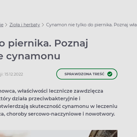
ie
Zioła i herbaty
Cynamon nie tylko do piernika. Poznaj wł
 piernika. Poznaj
ze cynamonu
i: 15.12.2022
SPRAWDZONA TREŚĆ
nowca, właściwości lecznicze zawdzięcza
óry działa przeciwbakteryjnie i
otwierdzają skuteczność cynamonu w leczeniu
yca, choroby sercowo-naczyniowe i nowotwory.