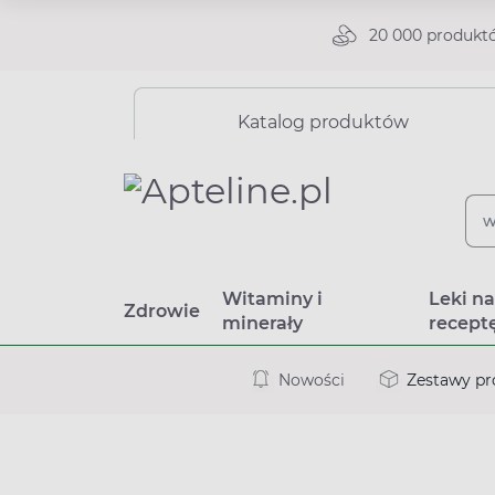
20 000 produkt
Katalog produktów
Witaminy i
Leki n
Zdrowie
minerały
recept
Nowości
Zestawy p