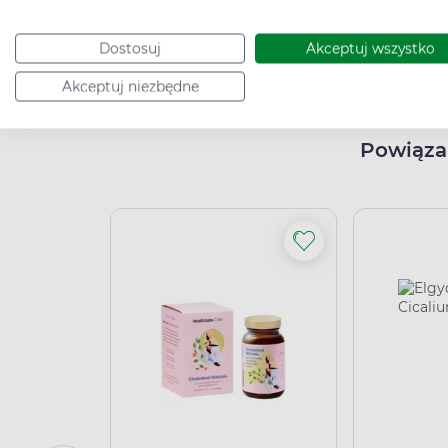
palpitacje serca i uszkodzenie wątroby).
Dostosuj
Akceptuj wszystko
High-contrast mode
Akceptuj niezbędne
Powiąza