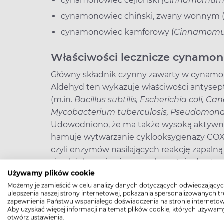
cynamonowiec cejloński
(Cinnamomum 
cynamonowiec chiński, zwany wonnym 
cynamonowiec kamforowy (
Cinnamomu
Właściwości lecznicze cynamo
Główny składnik czynny zawarty w cynamo
Aldehyd ten wykazuje właściwości antys
(m.in.
Bacillus subtilis, Escherichia coli, Ca
Mycobacterium tuberculosis, Pseudomonas
Udowodniono, że ma także wysoką aktywnoś
hamuje wytwarzanie cyklooksygenazy COX-2
czyli enzymów nasilających reakcję zapaln
się olejek zawierający w zależności od gat
Używamy plików cookie
Składnikiem cynamonu jest też
eugenol
– 
Możemy je zamieścić w celu analizy danych dotyczących odwiedzającyc
ulepszenia naszej strony internetowej, pokazania spersonalizowanych tre
zapachu i właściwościach antyseptycznych. 
zapewnienia Państwu wspaniałego doświadczenia na stronie internetow
otrzymuje się z liści cynamonowca. Jego za
Aby uzyskać więcej informacji na temat plików cookie, których używam
otwórz ustawienia.
wysoką toksyczność wobec ludzi (może wyw