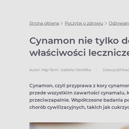
Strona główna
Poczytaj o zdrowiu
Odżywian
Cynamon nie tylko do
właściwości lecznic
Data publikacj
Autor:
Mgr farm. Izabela Ośródka
Cynamon, czyli przyprawa z kory cynamo
przede wszystkim zawartości cynamalu, kt
przeciwzapalnie. Współczesne badania p
chorób cywilizacyjnych, takich jak cukrz