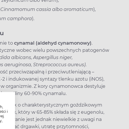
zeylanicum albo verum
),
(
Cinnamomum cassia albo aromaticum
),
m camphora
).
nu
nie to
cynamal (aldehyd cynamonowy)
.
eptyczne wobec wielu powszechnych patogenów
ndida albicans, Aspergillus niger,
 aeruginosa, Streprococcus aureus)
.
ć przeciwzapalną i przeciwutleniającą –
 i indukowanej syntazy tlenku azotu (iNOS),
ą w organizmie. Z kory cynamonowca destyluje
unku rośliny 60-90% cynamalu.
związek o charakterystycznym goździkowym
h,
ści i
Olejek, który w 65-85% składa się z eugenolu,
ej.
stosowanie jest jednak niewielkie z uwagi na
y,
oływać drgawki, utratę przytomności,