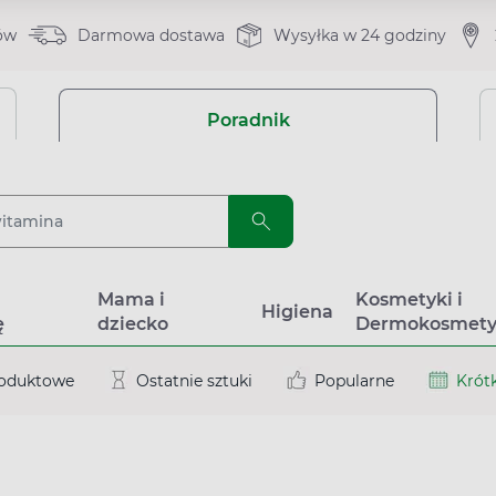
ów
Darmowa dostawa
Wysyłka w 24 godziny
Poradnik
a
Mama i
Kosmetyki i
Higiena
ę
dziecko
Dermokosmety
roduktowe
Ostatnie sztuki
Popularne
Krótk