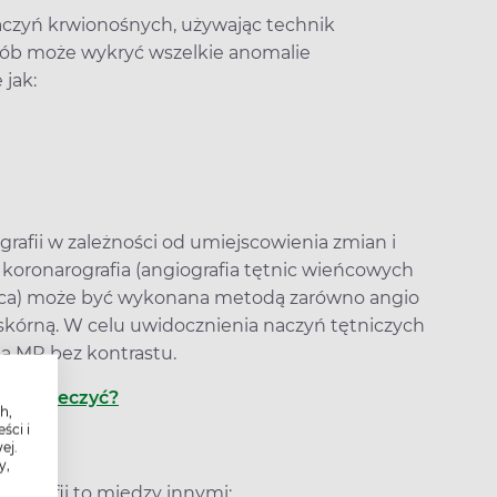
aczyń krwionośnych, używając technik
ób może wykryć wszelkie anomalie
jak:
rafii w zależności od umiejscowienia zmian i
: koronarografia (angiografia tętnic wieńcowych
rca) może być wykonana metodą zarówno angio
zskórną. W celu uwidocznienia naczyń tętniczych
a MR bez kontrastu.
ć, jak leczyć?
h,
ści i
ej.
y,
ografii to między innymi: