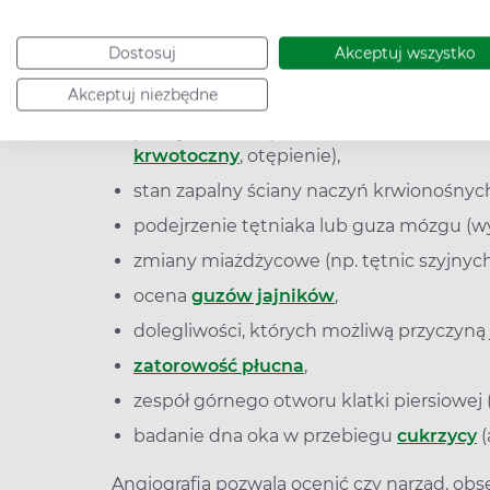
zakrzepica,
Dostosuj
Akceptuj wszystko
choroba wieńcowa
(aby wykryć nieprawi
Akceptuj niezbędne
serca),
podejrzenie nieprawidłowości nerwowo-
krwotoczny
, otępienie),
stan zapalny ściany naczyń krwionośnyc
podejrzenie tętniaka lub guza mózgu (wy
zmiany miażdżycowe (np. tętnic szyjnych
ocena
guzów jajników
,
dolegliwości, których możliwą przyczyną j
zatorowość płucna
,
zespół górnego otworu klatki piersiowej 
badanie dna oka w przebiegu
cukrzycy
(
Angiografia pozwala ocenić czy narząd, ob