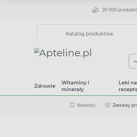
20 000 produkt
Katalog produktów
Witaminy i
Leki n
Zdrowie
minerały
recept
Nowości
Zestawy p