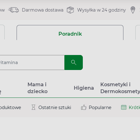
ów
Darmowa dostawa
Wysyłka w 24 godziny
Poradnik
a
Mama i
Kosmetyki i
Higiena
ę
dziecko
Dermokosmety
roduktowe
Ostatnie sztuki
Popularne
Krótk