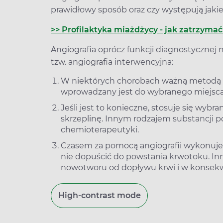
prawidłowy sposób oraz czy występują jaki
>> Profilaktyka miażdżycy - jak zatrzyma
Angiografia oprócz funkcji diagnostycznej 
tzw. angiografia interwencyjna:
W niektórych chorobach ważną metodą le
wprowadzany jest do wybranego miejsca 
Jeśli jest to konieczne, stosuje się wybra
skrzeplinę. Innym rodzajem substancji p
chemioterapeutyki.
Czasem za pomocą angiografii wykonuje 
nie dopuścić do powstania krwotoku. 
nowotworu od dopływu krwi i w konsek
High-contrast mode