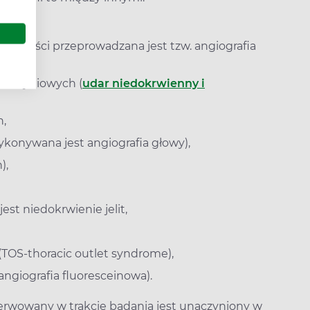
dłowości przeprowadzana jest tzw. angiografia
naczyniowych (
udar niedokrwienny i
h,
konywana jest angiografia głowy),
),
est niedokrwienie jelit,
(TOS-thoracic outlet syndrome),
angiografia fluoresceinowa).
serwowany w trakcie badania jest unaczyniony w