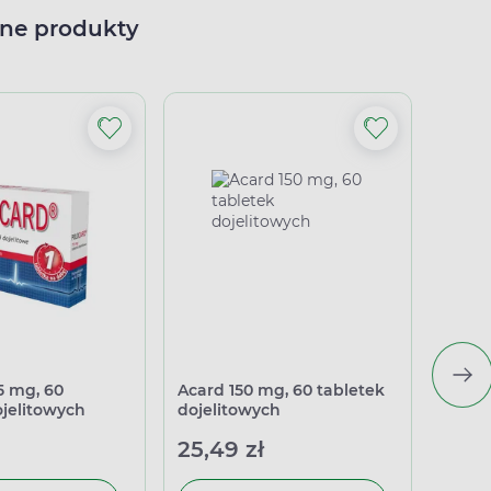
ne produkty
5 mg, 60
Acard 150 mg, 60 tabletek
Acard
ojelitowych
dojelitowych
dojel
25,49 zł
11,4