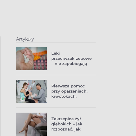
Artykuły
Leki
przeciwzakrzepowe
– nie zapobiegają
powikłaniom
migotania
przedsionków?
Pierwsza pomoc
przy oparzeniach,
krwotokach,
zakrztuszeniach
Zakrzepica żył
głębokich – jak
rozpoznać, jak
leczyć?