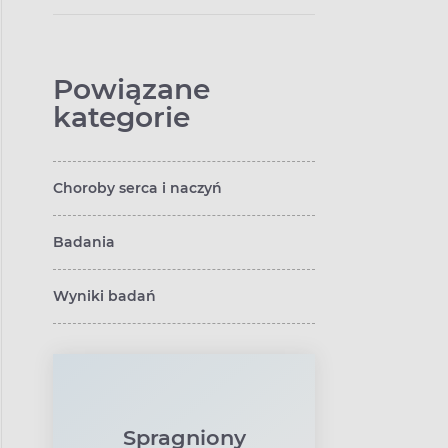
Powiązane
kategorie
Choroby serca i naczyń
Badania
Wyniki badań
Spragniony