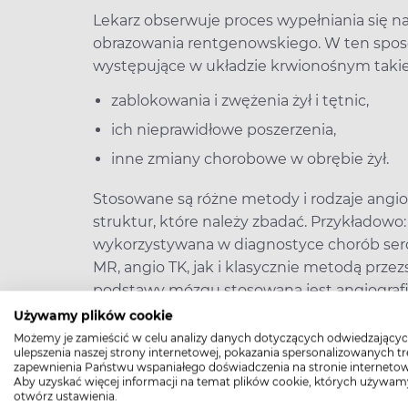
Lekarz obserwuje proces wypełniania się n
obrazowania rentgenowskiego. W ten spos
występujące w układzie krwionośnym takie 
zablokowania i zwężenia żył i tętnic,
ich nieprawidłowe poszerzenia,
inne zmiany chorobowe w obrębie żył.
Stosowane są różne metody i rodzaje angiog
struktur, które należy zbadać. Przykładowo
wykorzystywana w diagnostyce chorób se
MR, angio TK, jak i klasycznie metodą prze
podstawy mózgu stosowana jest angiografi
Używamy plików cookie
>> Zakrzepica żył głębokich - jak rozpozna
Możemy je zamieścić w celu analizy danych dotyczących odwiedzającyc
ulepszenia naszej strony internetowej, pokazania spersonalizowanych tre
zapewnienia Państwu wspaniałego doświadczenia na stronie internetow
Angiografia – wskazania
Aby uzyskać więcej informacji na temat plików cookie, których używam
otwórz ustawienia.
Wskazania do przeprowadzenia badania angi