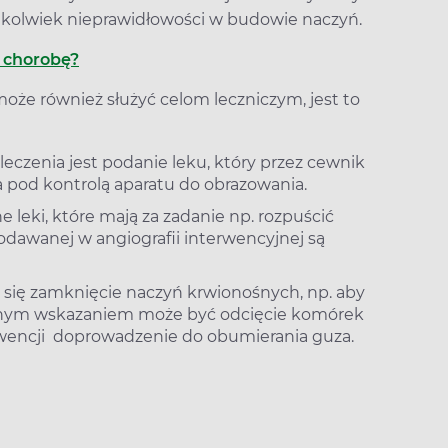
ekolwiek nieprawidłowości w budowie naczyń.
ć chorobę?
może również służyć celom leczniczym, jest to
czenia jest podanie leku, który przez cewnik
pod kontrolą aparatu do obrazowania.
ne leki, które mają za zadanie np. rozpuścić
odawanej w angiografii interwencyjnej są
się zamknięcie naczyń krwionośnych, np. aby
Innym wskazaniem może być odcięcie komórek
wencji doprowadzenie do obumierania guza.