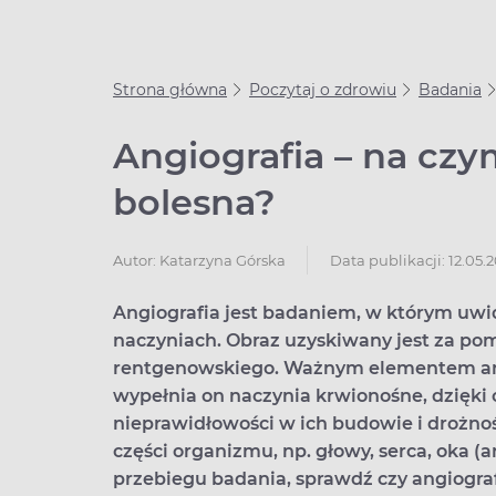
Strona główna
Poczytaj o zdrowiu
Badania
Angiografia – na czym
bolesna?
Data publikacji: 12.05.
Autor:
Katarzyna Górska
Angiografia jest badaniem, w którym uwid
naczyniach. Obraz uzyskiwany jest za p
rentgenowskiego. Ważnym elementem angi
wypełnia on naczynia krwionośne, dzięk
nieprawidłowości w ich budowie i drożnoś
części organizmu, np. głowy, serca, oka (a
przebiegu badania, sprawdź czy angiografia