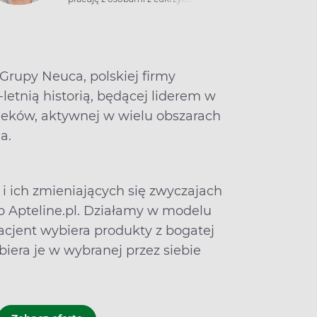
Specjalizuję się również w zdrowym
odżywianiu w insulinooporności,
chorobach układu krążenia czy
związanych z nadwagą i otyłością.
Na co dzień pracuję w
Teleporadni
 Grupy Neuca, polskiej firmy
Diabdis
.
letnią historią, będącej liderem w
 leków, aktywnej w wielu obszarach
a.
i ich zmieniających się zwyczajach
 Apteline.pl. Działamy w modelu
 pacjent wybiera produkty z bogatej
dbiera je w wybranej przez siebie