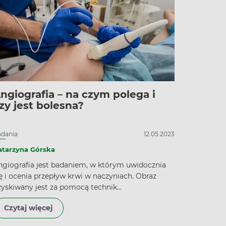
ngiografia – na czym polega i
zy jest bolesna?
dania
12.05.2023
atarzyna Górska
ngiografia jest badaniem, w którym uwidocznia
ię i ocenia przepływ krwi w naczyniach. Obraz
zyskiwany jest za pomocą technik
romieniowania rentgenowskiego. Ważnym
Czytaj więcej
lementem angiografii jest podanie środka
ontrastowego – wypełnia on naczynia krwionośne,