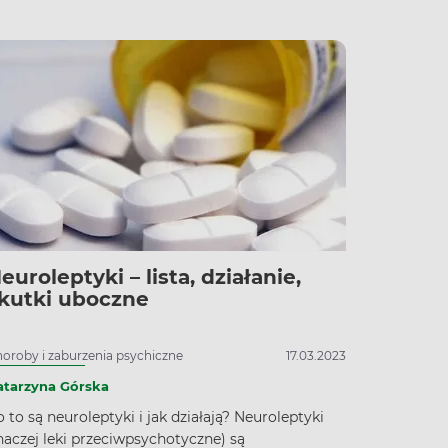
zięki czemu można zaobserwować wszelkie
ieprawidłowości w ich budowie i drożności.
ożliwa jest diagnostyka poszczególnych części
rganizmu, np. głowy, serca, oka (angiografia
esceinowa). Jeśli obawiasz się przebiegu
dania, sprawdź czy angiografia jest bolesna oraz
k się do niej przygotować.
euroleptyki – lista, działanie,
kutki uboczne
oroby i zaburzenia psychiczne
17.03.2023
atarzyna Górska
 to są neuroleptyki i jak działają? Neuroleptyki
naczej leki przeciwpsychotyczne) są