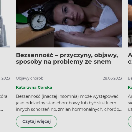
Bezsenność – przyczyny, objawy,
A
sposoby na problemy ze snem
c
8.2023
Objawy chorób
28.06.2023
Ba
Katarzyna Górska
K
tóra
Bezsenność (inaczej insomnia) może występować
A
jako oddzielny stan chorobowy lub być skutkiem
s
e
innych schorzeń np. zmian hormonalnych, chorób
u
tarczycy, depresji. Objawy bezsenności obejmują
p
Czytaj więcej
iać
brak snu, jego niedostateczną jakość, a także sen
e
w i
przerywany.
k