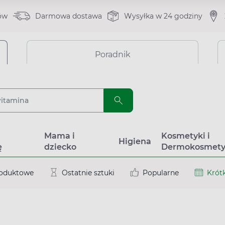
ów
Darmowa dostawa
Wysyłka w 24 godziny
Poradnik
a
Mama i
Kosmetyki i
Higiena
ę
dziecko
Dermokosmety
roduktowe
Ostatnie sztuki
Popularne
Krótk