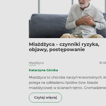
Miażdżyca - czynniki ryzyka,
objawy, postępowanie
Miażdżyca
18.0
Katarzyna Górska
Miażdżyca to choroba naczyń krwionośnych, k
polega na odkładaniu lipidów (tzw. blaszki
miażdżycowe) w ścianach tętnic. Gromadzeni
blaszek miażdżycowych prowadzi do zwężenia
Czytaj więcej
światła naczyń, a w konsekwencji może utrudn
zaopatrywanie najważniejszych organów w kre