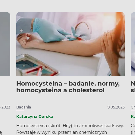
d
n
M
o
fluor
ba
ja
Homocysteina – badanie, normy,
N
homocysteina a cholesterol
s
5.2023
Badania
9.05.2023
Ch
Katarzyna Górska
K
Homocysteina (skrót: Hcy) to aminokwas siarkowy.
Co
ę
Powstaje w wyniku przemian chemicznych
(i