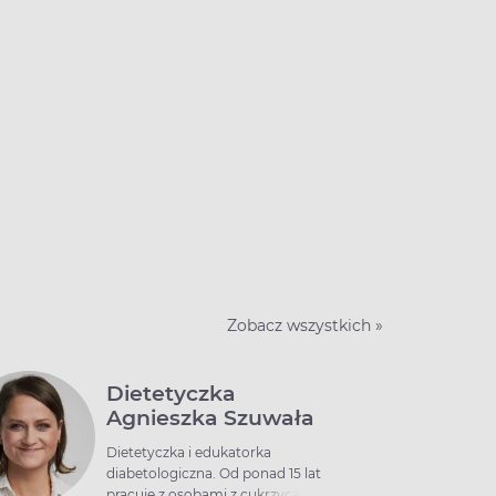
Zobacz wszystkich »
Dietetyczka
Agnieszka Szuwała
Dietetyczka i edukatorka
diabetologiczna. Od ponad 15 lat
pracuję z osobami z cukrzycą.