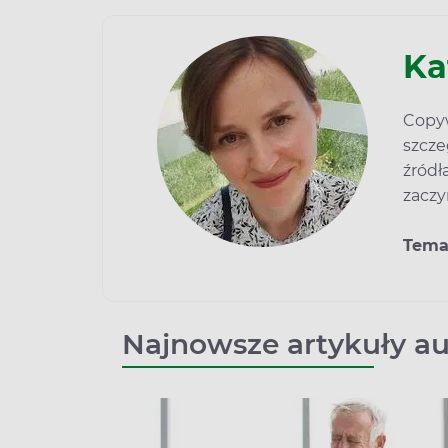
Ka
Copyw
szcze
źródł
zaczy
Tema
Najnowsze artykuły au