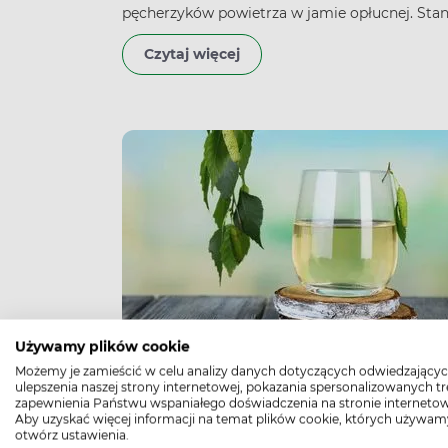
pęcherzyków powietrza w jamie opłucnej. Stan
może być konsekwencją urazu klatki piersiowej
Czytaj więcej
może także wystąpić samoistnie – przyczyny i
rodzaje odmy opłucnowej są różne. Objawy to
najczęściej ból w klatce piersiowej i duszność.
odma jest groźna dla zdrowia? Sprawdź, jak
wygląda leczenie odmy i jakie są rokowania.
Używamy plików cookie
Woda brzozowa do picia i na
Możemy je zamieścić w celu analizy danych dotyczących odwiedzającyc
włosy – właściwości
ulepszenia naszej strony internetowej, pokazania spersonalizowanych tre
zapewnienia Państwu wspaniałego doświadczenia na stronie internetow
Aby uzyskać więcej informacji na temat plików cookie, których używam
otwórz ustawienia.
Zioła i herbaty
9.0