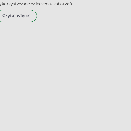
ykorzystywane w leczeniu zaburzeń
ychiatrycznych. Najczęściej stosuje się je, gdy
Czytaj więcej
cjent cierpi na dolegliwości psychiczne wraz z
ystępującymi urojeniami. Oprócz leczenia
chizofrenii i innych psychoz neuroleptyki czasami
lecane są także jako środek na depresję lub
erwicę. Leki przeciwpsychotyczne wykazują silne
iałanie – wiele pacjentów zastanawia się, czy
euroleptyki szkodzą i jak wpływają na organizm.
 tym poradniku znajdziesz odpowiedzi na często
adawane pytania dotyczące neuroleptyków.