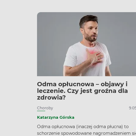
tlen. Jak leczyć miażdżycę i jak zapobiegać
chorobie?
Odma opłucnowa – objawy i
leczenie. Czy jest groźna dla
zdrowia?
Choroby
9.0
Katarzyna Górska
Odma opłucnowa (inaczej odma płucna) to
schorzenie spowodowane nagromadzeniem si