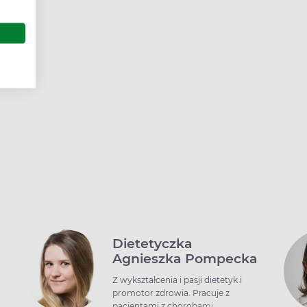
wych
ie
osy
acji
i
Dietetyczka
Agnieszka Pompecka
Z wykształcenia i pasji dietetyk i
promotor zdrowia. Pracuje z
z
pacjentami z chorobami