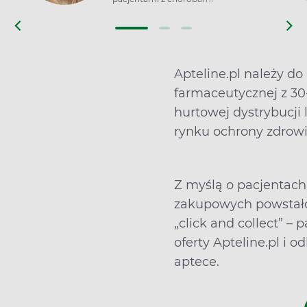
wymagającymi wsparcia
żywieniowego i osobami, które chcą
zredukować masę ciała lub
poprawić nawyki żywieniowe. Na co
dzień działa w poradni Mój Dietetyk
Apteline.pl należy do
w Poznaniu.
farmaceutycznej z 30-
hurtowej dystrybucji
rynku ochrony zdrowi
Z myślą o pacjentach 
zakupowych powstało
„click and collect” –
oferty Apteline.pl i o
aptece.