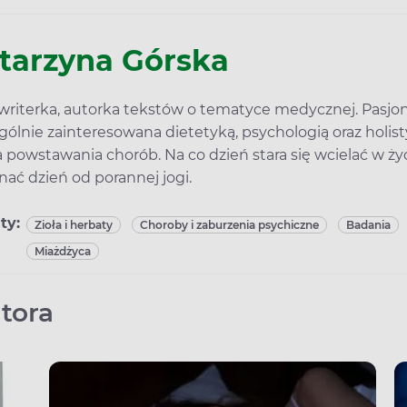
tarzyna Górska
riterka, autorka tekstów o tematyce medycznej. Pasjon
gólnie zainteresowana dietetyką, psychologią oraz holi
a powstawania chorób. Na co dzień stara się wcielać w ży
nać dzień od porannej jogi.
ty:
Zioła i herbaty
Choroby i zaburzenia psychiczne
Badania
Miażdżyca
tora