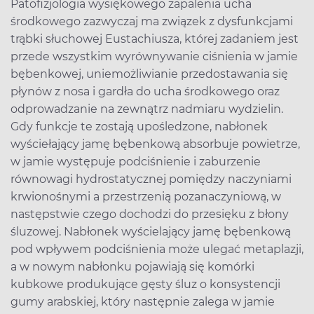
Patofizjologia wysiękowego zapalenia ucha
środkowego zazwyczaj ma związek z dysfunkcjami
trąbki słuchowej Eustachiusza, której zadaniem jest
przede wszystkim wyrównywanie ciśnienia w jamie
bębenkowej, uniemożliwianie przedostawania się
płynów z nosa i gardła do ucha środkowego oraz
odprowadzanie na zewnątrz nadmiaru wydzielin.
Gdy funkcje te zostają upośledzone, nabłonek
wyściełający jamę bębenkową absorbuje powietrze,
w jamie występuje podciśnienie i zaburzenie
równowagi hydrostatycznej pomiędzy naczyniami
krwionośnymi a przestrzenią pozanaczyniową, w
następstwie czego dochodzi do przesięku z błony
śluzowej. Nabłonek wyścielający jamę bębenkową
pod wpływem podciśnienia może ulegać metaplazji,
a w nowym nabłonku pojawiają się komórki
kubkowe produkujące gęsty śluz o konsystencji
gumy arabskiej, który następnie zalega w jamie