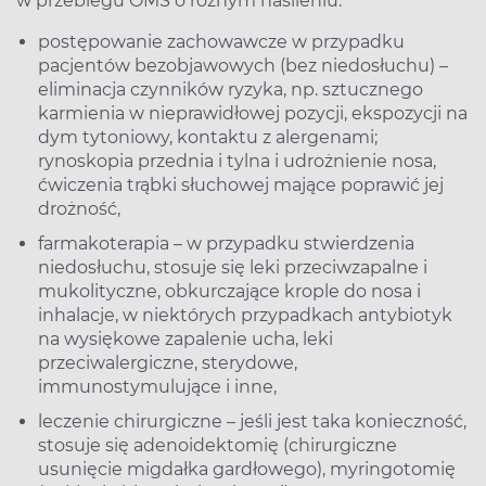
w przebiegu OMS o różnym nasileniu:
postępowanie zachowawcze w przypadku
pacjentów bezobjawowych (bez niedosłuchu) –
eliminacja czynników ryzyka, np. sztucznego
karmienia w nieprawidłowej pozycji, ekspozycji na
dym tytoniowy, kontaktu z alergenami;
rynoskopia przednia i tylna i udrożnienie nosa,
ćwiczenia trąbki słuchowej mające poprawić jej
drożność,
farmakoterapia – w przypadku stwierdzenia
niedosłuchu, stosuje się leki przeciwzapalne i
mukolityczne, obkurczające krople do nosa i
inhalacje, w niektórych przypadkach antybiotyk
na wysiękowe zapalenie ucha, leki
przeciwalergiczne, sterydowe,
immunostymulujące i inne,
leczenie chirurgiczne – jeśli jest taka konieczność,
stosuje się adenoidektomię (chirurgiczne
usunięcie migdałka gardłowego), myringotomię