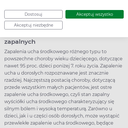
bębenkowej (1-5 proc.), wypadnięcie drenika do
jamy bębenkowej (3-6 proc.), przewlekły ropotok
Dostosuj
Akceptuj wszystko
(0,5 proc.).
Akceptuj niezbędne
Ucho środkowe – typy stanów
zapalnych
Zapalenia ucha środkowego różnego typu to
powszechne choroby wieku dziecięcego, dotyczące
nawet 95 proc. dzieci poniżej 7. roku życia. Zapalenie
ucha u dorosłych rozpoznawane jest znacznie
rzadziej. Najczęstszą postacią choroby, dotyczącą
przede wszystkim małych pacjentów, jest ostre
zapalenie ucha środkowego, czyli stan zapalny
wyściółki ucha środkowego charakteryzujący się
silnym bólem i wysoką temperaturą. Zarówno u
dzieci, jak i u części osób dorosłych, może wystąpić
przewlekłe zapalenie ucha środkowego, będące