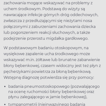
zachowania mogące wskazywać na problemy z
uchem środkowym. Podstawą do wizyty są
nawracające infekcje górnych dróg oddechowych,
zwłaszcza z przedłużającymi się nieżytami nosa
połączonymi z zaburzeniami zachowania dziecka
lub pogorszeniem reakcji słuchowych, a także
podejrzenie przerostu migdałka gardłowego.
W podstawowym badaniu otoskopowym, na
wysiękowe zapalenie ucha środkowego może
wskazywać m.in. żółtawe lub brunatne zabarwienie
błony bębenkowej, czasem widoczny jest też płyn z
pęcherzykami powietrza za błoną bębenkową.
Wstępną diagnozę potwierdza się przy pomocy:
badania pneumootoskopowego (pozwalającego
na ocenę ruchomości błony bębenkowej oraz
płynu zalegającego w jamie bębenkowej),
tympanometrii (nieinwazyjnego badania