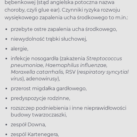
bębenkowej (stąd angielska potoczna nazwa
choroby, czyli glue ear). Czynniki ryzyka rozwoju
wysiękowego zapalenia ucha środkowego to m.in.:
przebyte ostre zapalenia ucha środkowego,
niewydolność trąbki słuchowej,
alergie,
infekcje nosogardła (zakażenia
Streptococcus
pneumoniae, Haemophilus influenzae,
Moraxella catarrhalis,
RSV (
respiratory syncytial
virus
), adenowirusy),
przerost migdałka gardłowego,
predyspozycje rodzinne,
rozszczep podniebienia i inne nieprawidłowości
budowy twarzoczaszki,
zespół Downa,
zespól Kartenegera,