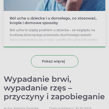
Ból ucha u dziecka i u dorosłego, co stosować,
krople i domowe sposoby
Ból ucha to częsty problem u dziecka – ze względu na
budowę dziecięcego przewodu słuchowego zarazki
łatwo przedostają się z nosa i gardła do ucha kilkulatka.
Jednak ból ucha może być zarówno objawem infekcji,
urazu czy obecności ciała obcego w przewodzie
słuchowym, jak i wystąpić w wyniku bólu zęba,
zapalenia tarczycy, a nawet choroby niedokrwiennej
Pokaż więcej
serca. Dlatego nie należy go lekceważyć.
Wypadanie brwi,
wypadanie rzęs –
przyczyny i zapobieganie
Autor:
Kamila Śnieżek
Data publikacji: 30.10.2023