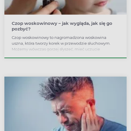
Czop woskowinowy – jak wygląda, jak się go
pozbyć?
Czop woskowinowy to nagromadzona woskowina
uszna, która tworzy korek w przewodzie słuchowym.
Możemy wówczas gorzej słyszeć, mieć uczucie
rozpierania ucha, zawroty głowy. By usunąć czop
woskowinowy, trzeba pójść na oględziny do
laryngologa.