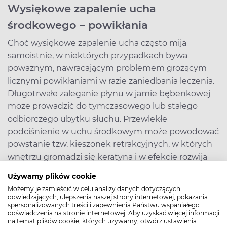
Wysiękowe zapalenie ucha
środkowego – powikłania
Choć wysiękowe zapalenie ucha często mija
samoistnie, w niektórych przypadkach bywa
poważnym, nawracającym problemem grożącym
licznymi powikłaniami w razie zaniedbania leczenia.
Długotrwałe zaleganie płynu w jamie bębenkowej
może prowadzić do tymczasowego lub stałego
odbiorczego ubytku słuchu. Przewlekłe
podciśnienie w uchu środkowym może powodować
powstanie tzw. kieszonek retrakcyjnych, w których
wnętrzu gromadzi się keratyna i w efekcie rozwija
się perlakowe zapalenie ucha środkowego –
Używamy plików cookie
choroba trudna w leczeniu, dająca powikłania
Możemy je zamieścić w celu analizy danych dotyczących
wewnątrzskroniowe i wewnątrzczaszkowe. Ryzyko
odwiedzających, ulepszenia naszej strony internetowej, pokazania
spersonalizowanych treści i zapewnienia Państwu wspaniałego
rozwoju perlaka szacuje się na 0,5 proc. przypadków,
doświadczenia na stronie internetowej. Aby uzyskać więcej informacji
inne możliwe powikłania to m.in. perforacje błony
na temat plików cookie, których używamy, otwórz ustawienia.