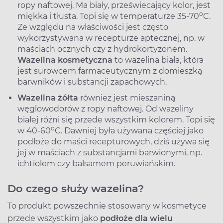
ropy naftowej. Ma biały, przeświecający kolor, jest
o
miękka i tłusta. Topi się w temperaturze 35-70
C.
Ze względu na właściwości jest często
wykorzystywana w recepturze aptecznej, np. w
maściach ocznych czy z hydrokortyzonem.
Wazelina kosmetyczna
to wazelina biała, która
jest surowcem farmaceutycznym z domieszką
barwników i substancji zapachowych.
Wazelina żółta
również jest mieszaniną
węglowodorów z ropy naftowej. Od wazeliny
białej różni się przede wszystkim kolorem. Topi się
o
w 40-60
C. Dawniej była używana częściej jako
podłoże do maści recepturowych, dziś używa się
jej w maściach z substancjami barwionymi, np.
ichtiolem czy balsamem peruwiańskim.
Do czego służy wazelina?
To produkt powszechnie stosowany w kosmetyce
przede wszystkim jako
podłoże dla wielu