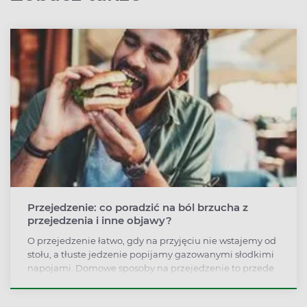
Przejedzenie: co poradzić na ból brzucha z
przejedzenia i inne objawy?
O przejedzenie łatwo, gdy na przyjęciu nie wstajemy od
stołu, a tłuste jedzenie popijamy gazowanymi słodkimi
napojami. Domowe sposoby na przejedzenie to przede
wszystkim lekki spacer, który przyspiesza trawienie.
Można stosować także zioła i tabletki.