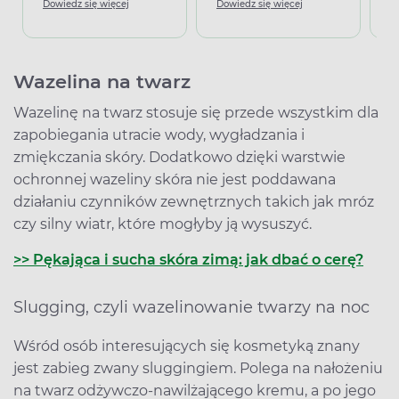
Dowiedz się więcej
Dowiedz się więcej
D
Wazelina na twarz
Wazelinę na twarz stosuje się przede wszystkim dla
zapobiegania utracie wody, wygładzania i
zmiękczania skóry. Dodatkowo dzięki warstwie
ochronnej wazeliny skóra nie jest poddawana
działaniu czynników zewnętrznych takich jak mróz
czy silny wiatr, które mogłyby ją wysuszyć.
>> Pękająca i sucha skóra zimą: jak dbać o cerę?
Slugging, czyli wazelinowanie twarzy na noc
Wśród osób interesujących się kosmetyką znany
jest zabieg zwany sluggingiem. Polega na nałożeniu
na twarz odżywczo-nawilżającego kremu, a po jego