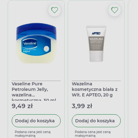
Vaseline Pure
Wazelina
Pe
Petroleum Jelly,
kosmetyczna biała z
wa
wazelina
Wit. E APTEO, 20 g
ko
kosmetyczna, 50 ml
wz
9,49 zł
3,99 zł
17
ol
10
Dodaj do koszyka
Dodaj do koszyka
Podana cena jest ceną
Podana cena jest ceną
P
maksymalną
maksymalną
m