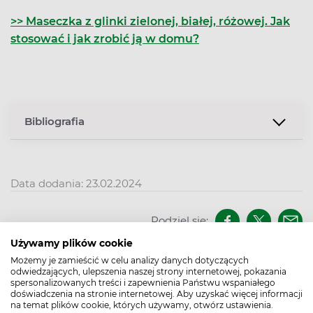
>> Maseczka z glinki zielonej, białej, różowej. Jak
stosować i jak zrobić ją w domu?
Bibliografia
Data dodania: 23.02.2024
Podziel się:
Poznaj naszego eksperta
Używamy plików cookie
Możemy je zamieścić w celu analizy danych dotyczących
odwiedzających, ulepszenia naszej strony internetowej, pokazania
spersonalizowanych treści i zapewnienia Państwu wspaniałego
doświadczenia na stronie internetowej. Aby uzyskać więcej informacji
na temat plików cookie, których używamy, otwórz ustawienia.