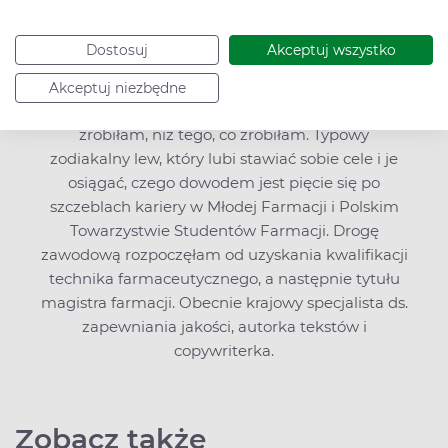
Dostosuj
Akceptuj wszystko
Mgr farm. Marianna Krajewska
Akceptuj niezbędne
Wierzę, że bardziej będę żałować tego, czego nie
zrobiłam, niż tego, co zrobiłam. Typowy
zodiakalny lew, który lubi stawiać sobie cele i je
osiągać, czego dowodem jest pięcie się po
szczeblach kariery w Młodej Farmacji i Polskim
Towarzystwie Studentów Farmacji. Drogę
zawodową rozpoczęłam od uzyskania kwalifikacji
technika farmaceutycznego, a następnie tytułu
magistra farmacji. Obecnie krajowy specjalista ds.
zapewniania jakości, autorka tekstów i
copywriterka.
Zobacz także