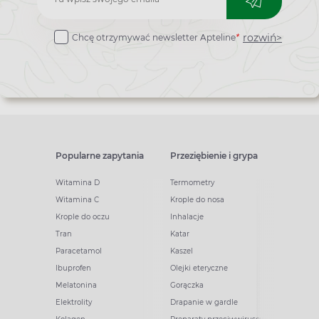
do
rozwiń>
Chcę otrzymywać newsletter Apteline
*
newslettera
Popularne zapytania
Przeziębienie i grypa
Witamina D
Termometry
Witamina C
Krople do nosa
Krople do oczu
Inhalacje
Tran
Katar
Paracetamol
Kaszel
Ibuprofen
Olejki eteryczne
Melatonina
Gorączka
Elektrolity
Drapanie w gardle