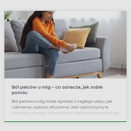
Ból palców u nóg – co oznacza, jak sobie
pomóc
Ból palców u nóg może wynikać z nagłego urazu, jak
uderzenie, wybicie, stłuczenie. Jeśli wykluczymy te
przyczyny, a rwący ból palców u nóg będzie pojawiać się
przy ruchach lub lekkim obciążeniu, może świadczyć
nawet o rozwoju chorób jak cukrzyca, dna moczanowa
czy reumatoidalne zapalenie stawów.