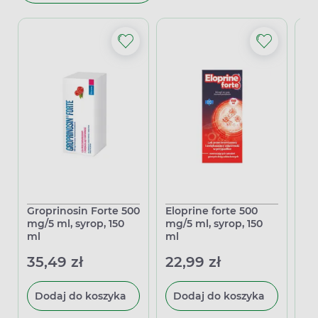
Groprinosin Forte 500
Eloprine forte 500
Gr
mg/5 ml, syrop, 150
mg/5 ml, syrop, 150
10
ml
ml
sp
ro
35,49 zł
22,99 zł
54
30
Dodaj do koszyka
Dodaj do koszyka