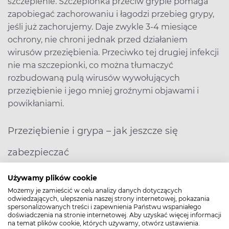
szczepienie. Szczepionka przeciw grypie pomaga
zapobiegać zachorowaniu i łagodzi przebieg grypy,
jeśli już zachorujemy. Daje zwykle 3-4 miesiące
ochrony, nie chroni jednak przed działaniem
wirusów przeziębienia. Przeciwko tej drugiej infekcji
nie ma szczepionki, co można tłumaczyć
rozbudowaną pulą wirusów wywołujących
przeziębienie i jego mniej groźnymi objawami i
powikłaniami.
Przeziębienie i grypa – jak jeszcze się
zabezpieczać
Ryzyko zachorowania zwiększa przebywanie w
Używamy plików cookie
dużych skupiskach ludzkich, np. zatłoczonych
Możemy je zamieścić w celu analizy danych dotyczących
miejscach – są dużym rezerwuarem wirusów,
odwiedzających, ulepszenia naszej strony internetowej, pokazania
szczególnie przy niezachowaniu podstawowych
spersonalizowanych treści i zapewnienia Państwu wspaniałego
doświadczenia na stronie internetowej. Aby uzyskać więcej informacji
zasad higieny.
na temat plików cookie, których używamy, otwórz ustawienia.