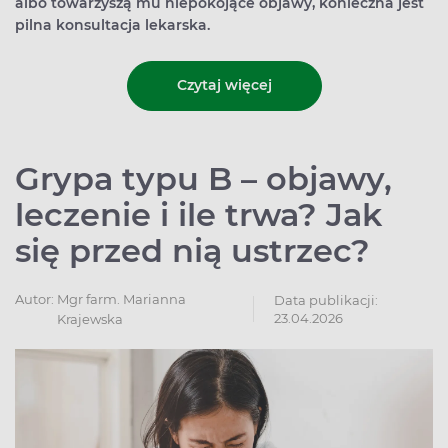
albo towarzyszą mu niepokojące objawy, konieczna jest
pilna konsultacja lekarska.
Czytaj więcej
Grypa typu B – objawy,
leczenie i ile trwa? Jak
się przed nią ustrzec?
Autor:
Mgr farm. Marianna
Data publikacji:
23.04.2026
Krajewska