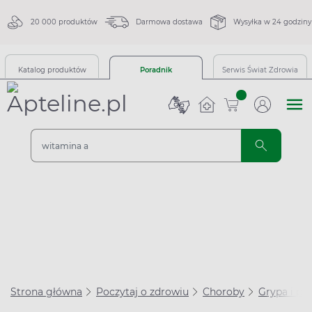
20 000 produktów
Darmowa dostawa
Wysyłka w 24 godziny
Katalog produktów
Poradnik
Serwis Świat Zdrowia
sztuk
Strona główna
Poczytaj o zdrowiu
Choroby
Grypa i prz