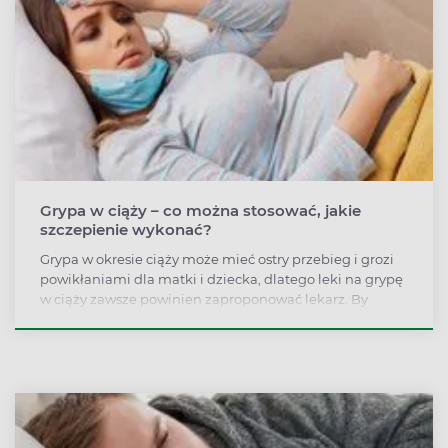
Grypa w ciąży – co można stosować, jakie
szczepienie wykonać?
Grypa w okresie ciąży może mieć ostry przebieg i grozi
powikłaniami dla matki i dziecka, dlatego leki na grypę
w ciąży zawsze powinien zaproponować lekarz. By
ograniczyć ryzyko zarażenia się grypą w okresie ciąży,
warto wykonać szczepienie, przestrzegać zasad higieny
i unikać kontaktu z patogenem.