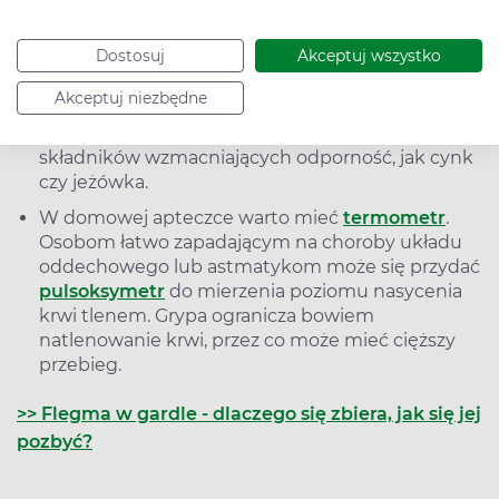
Należy często myć ręce lub je dezynfekować.
Przed przenoszeniem i absorpcją wirusa przez
Dostosuj
Akceptuj wszystko
drogi oddechowe chronią
maseczki ochronne
,
znane z pandemii COVID-19.
Akceptuj niezbędne
Pomocna może okazać się suplementacja
składników wzmacniających odporność, jak cynk
czy jeżówka.
W domowej apteczce warto mieć
termometr
.
Osobom łatwo zapadającym na choroby układu
oddechowego lub astmatykom może się przydać
pulsoksymetr
do mierzenia poziomu nasycenia
krwi tlenem. Grypa ogranicza bowiem
natlenowanie krwi, przez co może mieć cięższy
przebieg.
>> Flegma w gardle - dlaczego się zbiera, jak się jej
pozbyć?