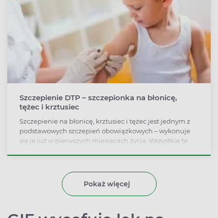
Szczepienie DTP – szczepionka na błonicę,
tężec i krztusiec
Szczepienie na błonicę, krztusiec i tężec jest jednym z
podstawowych szczepień obowiązkowych – wykonuje
się je już w pierwszych miesiącach życia. Wszystkie te
choroby są bowiem zagrożeniem dla życia dzieci. Jak
się objawiają i jak się przed nimi bronić?
Pokaż więcej