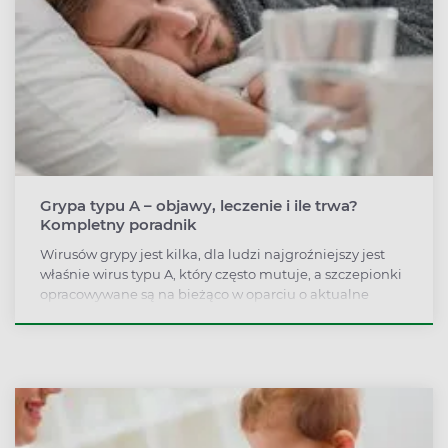
Grypa typu A – objawy, leczenie i ile trwa?
Kompletny poradnik
Wirusów grypy jest kilka, dla ludzi najgroźniejszy jest
właśnie wirus typu A, który często mutuje, a szczepionki
opracowywane są na bieżąco w oparciu o aktualne
mutacje. Zakażenie wirusem grypy jest szczególnie
niebezpieczne dla seniorów i małych dzieci, u nich
choroba może wymagać nawet hospitalizacji.