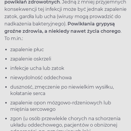
powikłań zdrowotnych
. Jedną z mniej przyjemnych
konsekwencji tej infekcji może być jednak zapalenie
zatok, gardła lub ucha (wirusy mogą prowadzić do
nadkażenia bakteryjnego).
Powikłania grypy
są
groźne zdrowia, a niekiedy nawet życia chorego
.
To m.in.:
zapalenie płuc
zapalenie oskrzeli
infekcje ucha lub zatok
niewydolność oddechowa
duszność, zmęczenie po niewielkim wysiłku,
kołatanie serca
zapalenie opon mózgowo-rdzeniowych lub
mięśnia sercowego
zgon (u osób przewlekle chorych na schorzenia
układu oddechowego, pacjentów o obniżonej