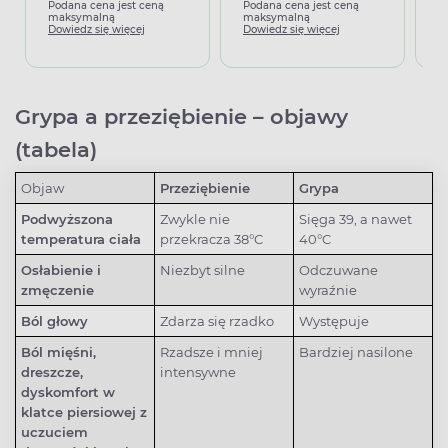
Podana cena jest ceną
Podana cena jest ceną
P
maksymalną
maksymalną
m
Dowiedz się więcej
Dowiedz się więcej
D
Grypa a przeziębienie – objawy
(tabela)
Objaw
Przeziębienie
Grypa
Podwyższona
Zwykle nie
Sięga 39, a nawet
temperatura ciała
przekracza 38°C
40°C
Osłabienie i
Niezbyt silne
Odczuwane
zmęczenie
wyraźnie
Ból głowy
Zdarza się rzadko
Występuje
Ból mięśni,
Rzadsze i mniej
Bardziej nasilone
dreszcze,
intensywne
dyskomfort w
klatce piersiowej z
uczuciem