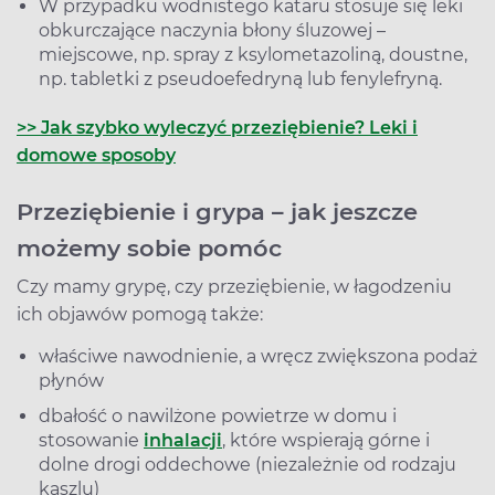
W przypadku wodnistego kataru stosuje się leki
obkurczające naczynia błony śluzowej –
miejscowe, np. spray z ksylometazoliną, doustne,
np. tabletki z pseudoefedryną lub fenylefryną.
>> Jak szybko wyleczyć przeziębienie? Leki i
domowe sposoby
Przeziębienie i grypa – jak jeszcze
możemy sobie pomóc
Czy mamy grypę, czy przeziębienie, w łagodzeniu
ich objawów pomogą także:
właściwe nawodnienie, a wręcz zwiększona podaż
płynów
dbałość o nawilżone powietrze w domu i
stosowanie
inhalacji
, które wspierają górne i
dolne drogi oddechowe (niezależnie od rodzaju
kaszlu)