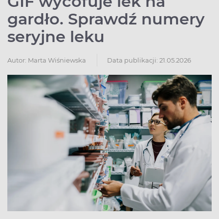
GIF wycofuje lek na
gardło. Sprawdź numery
seryjne leku
Autor:
Marta Wiśniewska
Data publikacji: 21.05.2026