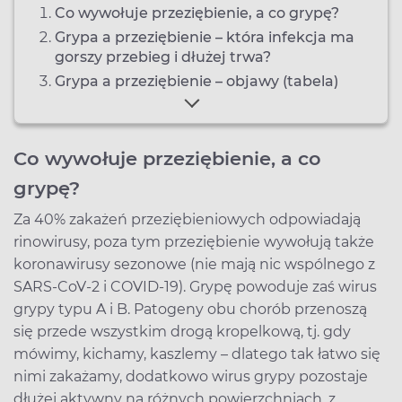
Co wywołuje przeziębienie, a co grypę?
Grypa a przeziębienie – która infekcja ma
gorszy przebieg i dłużej trwa?
Grypa a przeziębienie – objawy (tabela)
Co wywołuje przeziębienie, a co
grypę?
Za 40% zakażeń przeziębieniowych odpowiadają
rinowirusy, poza tym przeziębienie wywołują także
koronawirusy sezonowe (nie mają nic wspólnego z
SARS-CoV-2 i COVID-19). Grypę powoduje zaś wirus
grypy typu A i B. Patogeny obu chorób przenoszą
się przede wszystkim drogą kropelkową, tj. gdy
mówimy, kichamy, kaszlemy – dlatego tak łatwo się
nimi zakażamy, dodatkowo wirus grypy pozostaje
dłużej aktywny na różnych powierzchniach, z