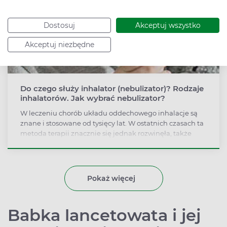
Dostosuj
Akceptuj wszystko
Akceptuj niezbędne
Do czego służy inhalator (nebulizator)? Rodzaje
inhalatorów. Jak wybrać nebulizator?
W leczeniu chorób układu oddechowego inhalacje są
znane i stosowane od tysięcy lat. W ostatnich czasach ta
metoda terapii znacznie się jednak rozwinęła, także
dzięki pojawieniu się na rynku różnego rodzaju
inhalatorów. Czym te urządzenia się od siebie różnią i
na co zwrócić uwagę przy ich zakupie.
Pokaż więcej
Babka lancetowata i jej