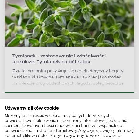
Tymianek - zastosowanie i właściwości
lecznicze. Tymianek na ból zatok
Z ziela tymianku pozyskuje się olejek eteryczny bogaty
w składniki aktywne. Tymianek służy więc jako środek
na infekcje dróg oddechowych, łagodzi dolegliwości ze
strony zatok. Według badań składniki olejku
tymiankowego mogą być przydatne nawet w leczeniu
choroby Alzheimera i Parkinsona.
Używamy plików cookie
Możemy je zamieścić w celu analizy danych dotyczących
odwiedzających, ulepszenia naszej strony internetowej, pokazania
spersonalizowanych treści i zapewnienia Państwu wspaniałego
doświadczenia na stronie internetowej. Aby uzyskać więcej informacji
na temat plików cookie, których używamy, otwórz ustawienia.