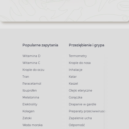
newslettera
Popularne zapytania
Przeziębienie i grypa
Witamina D
Termometry
Witamina C
Krople do nosa
Krople do oczu
Inhalacje
Tran
Katar
Paracetamol
Kaszel
Ibuprofen
Olejki eteryczne
Melatonina
Gorączka
Elektrolity
Drapanie w gardle
Kolagen
Preparaty przeciwwirusowe
Zatoki
Zapalenie ucha
Woda morska
Odporność