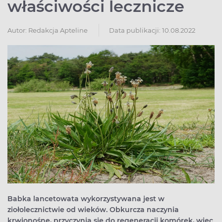
właściwości lecznicze
Autor:
Redakcja Apteline
Data publikacji: 10.08.2022
Babka lancetowata wykorzystywana jest w
ziołolecznictwie od wieków. Obkurcza naczynia
krwionośne, przyczynia się do regeneracji komórek, więc