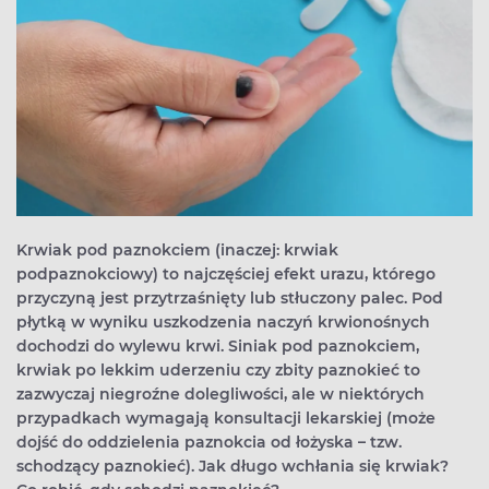
Krwiak pod paznokciem (inaczej: krwiak
podpaznokciowy) to najczęściej efekt urazu, którego
przyczyną jest przytrzaśnięty lub stłuczony palec. Pod
płytką w wyniku uszkodzenia naczyń krwionośnych
dochodzi do wylewu krwi. Siniak pod paznokciem,
krwiak po lekkim uderzeniu czy zbity paznokieć to
zazwyczaj niegroźne dolegliwości, ale w niektórych
przypadkach wymagają konsultacji lekarskiej (może
dojść do oddzielenia paznokcia od łożyska – tzw.
schodzący paznokieć). Jak długo wchłania się krwiak?