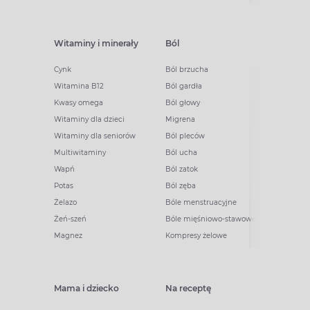
Witaminy i minerały
Ból
Cynk
Ból brzucha
Witamina B12
Ból gardła
Kwasy omega
Ból głowy
Witaminy dla dzieci
Migrena
Witaminy dla seniorów
Ból pleców
Multiwitaminy
Ból ucha
Wapń
Ból zatok
Potas
Ból zęba
Żelazo
Bóle menstruacyjne
Żeń-szeń
Bóle mięśniowo-stawowe
Magnez
Kompresy żelowe
Mama i dziecko
Na receptę