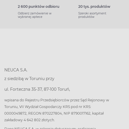
2 600 punktów odbioru
20 tys. produktów
Odbierz zamówienie w
Szeroki asortyment
wybranej aptece
produktów
NEUCA S.A.
z siedzibą w Toruniu przy
ul. Forteczna 35-37, 87-100 Toruń,
wpisana do Rejestru Przedsiębiorców przez Sąd Rejonowy w
Toruniu, VII Wydział Gospodarczy KRS pod nr KRS:
0000049872, REGON 870227804, NIP 8790017162, kapitał
zakładowy 4 642 802 złotych.
Dane NEUCA S.A. w zakresie dotyczącym: rozliczania