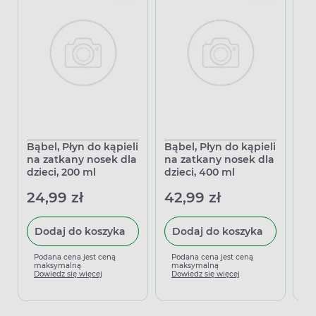
Bąbel, Płyn do kąpieli
Bąbel, Płyn do kąpieli
Si
na zatkany nosek dla
na zatkany nosek dla
Ae
dzieci, 200 ml
dzieci, 400 ml
29
24,99 zł
42,99 zł
Dodaj do koszyka
Dodaj do koszyka
P
m
Podana cena jest ceną
Podana cena jest ceną
D
maksymalną
maksymalną
Dowiedz się więcej
Dowiedz się więcej