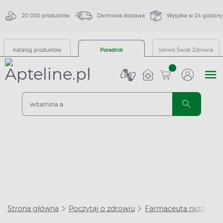
20 000 produktów
Darmowa dostawa
Wysyłka w 24 godziny
Katalog produktów
Poradnik
Serwis Świat Zdrowia
sztuk
Strona główna
Poczytaj o zdrowiu
Farmaceuta radzi
In