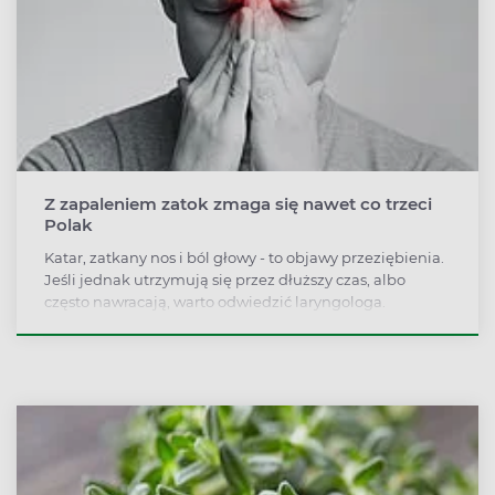
Z zapaleniem zatok zmaga się nawet co trzeci
Polak
Katar, zatkany nos i ból głowy - to objawy przeziębienia.
Jeśli jednak utrzymują się przez dłuższy czas, albo
często nawracają, warto odwiedzić laryngologa.
Wszystko wskazuje bowiem na to, że możemy cierpieć
na zapalenie zatok. Z tą dolegliwością w sezonie
jesienno-zimowym zmaga się nawet co trzeci Polak.