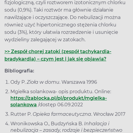
fizjologiczną, czyli roztworem izotonicznym chlorku
sodu (0,9%). Taki roztwór ma głównie działanie
nawilżające i oczyszczające. Do nebulizacji można
również użyć hipertonicznego stężenia chlorku
sodu (3%), który ułatwia rozrzedzenie i usunięcie
wydzieliny zalegającej w zatokach.
>> Zespół chorej zatoki (zespół tachykardia-
bradykardia) – czym jest i jak się objawia?
Bibliografia:
Ody P.
Zioła w domu
. Warszawa 1996
Mgiełka solankowa- opis produktu. Online:
https://zablocka.pl/pl/produkt/mgielka-
solankowa
/dostęp 06.09.2022
Rutter P.
Opieka farmaceutyczna
. Wrocław 2017
Wronikowska O., Budzyńska B.
Inhalacja i
nebulizacja – zasady, rodzaje i bezpieczeństwo