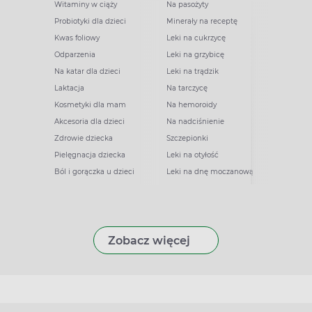
Witaminy w ciąży
Na pasożyty
Probiotyki dla dzieci
Minerały na receptę
Kwas foliowy
Leki na cukrzycę
Odparzenia
Leki na grzybicę
Na katar dla dzieci
Leki na trądzik
Laktacja
Na tarczycę
Kosmetyki dla mam
Na hemoroidy
Akcesoria dla dzieci
Na nadciśnienie
Zdrowie dziecka
Szczepionki
Pielęgnacja dziecka
Leki na otyłość
Ból i gorączka u dzieci
Leki na dnę moczanową
Zobacz więcej