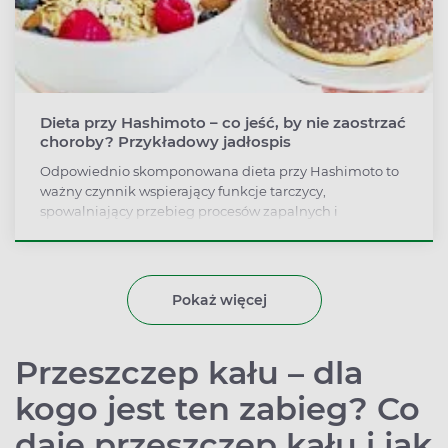
Dieta przy Hashimoto – co jeść, by nie zaostrzać
choroby? Przykładowy jadłospis
Odpowiednio skomponowana dieta przy Hashimoto to
ważny czynnik wspierający funkcje tarczycy,
spowalniający przebieg procesów zapalnych i
degenerację gruczołu. Właściwe żywienie w znacznym
stopniu wspomaga także farmakoterapię syntetyczną
lewotyroksyną. Dowiedz się, jakie produkty należy
wybierać, a jakich unikać w chorobie Hashimoto.
Pokaż więcej
Przeszczep kału – dla
kogo jest ten zabieg? Co
daje przeszczep kału i jak