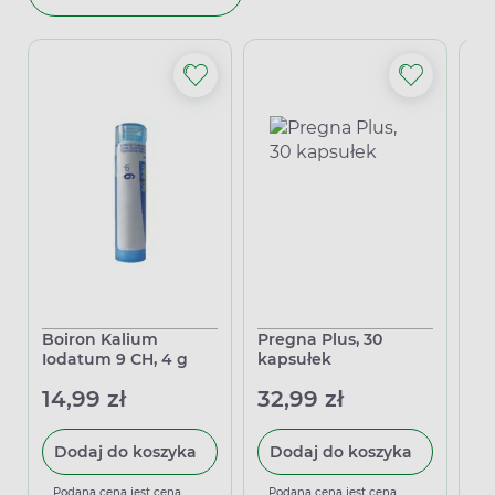
Boiron Kalium
Pregna Plus, 30
Pr
Iodatum 9 CH, 4 g
kapsułek
pl
ta
14,99 zł
32,99 zł
28
Dodaj do koszyka
Dodaj do koszyka
Podana cena jest ceną
Podana cena jest ceną