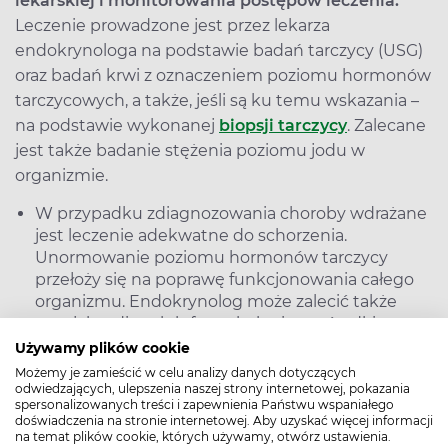
lekarskiej i monitorowania postępów leczenia.
Leczenie prowadzone jest przez lekarza
endokrynologa na podstawie badań tarczycy (USG)
oraz badań krwi z oznaczeniem poziomu hormonów
tarczycowych, a także, jeśli są ku temu wskazania –
na podstawie wykonanej
biopsji tarczycy
. Zalecane
jest także badanie stężenia poziomu jodu w
organizmie.
W przypadku zdiagnozowania choroby wdrażane
jest leczenie adekwatne do schorzenia.
Unormowanie poziomu hormonów tarczycy
przełoży się na poprawę funkcjonowania całego
organizmu. Endokrynolog może zalecić także
specjalną dietę lub farmakologiczne środki
mające wyrównać poziom jodu w organizmie.
Używamy plików cookie
Możemy je zamieścić w celu analizy danych dotyczących
Leczenie operacyjne tarczycy prowadzone jest
odwiedzających, ulepszenia naszej strony internetowej, pokazania
tylko wtedy, kiedy są ku temu jasne wskazania,
spersonalizowanych treści i zapewnienia Państwu wspaniałego
np. rak tarczycy lub gdy mimo leczenia
doświadczenia na stronie internetowej. Aby uzyskać więcej informacji
na temat plików cookie, których używamy, otwórz ustawienia.
zachowawczego nie obserwuje się braku