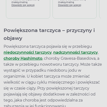
maksymalną
maksymalną
P
Dowiedz się więcej
Dowiedz się więcej
m
D
Powiększona tarczyca – przyczyny i
objawy
Powiększona tarczyca pojawia się w przebiegu
niedoczynności tarczycy
,
nadczynności tarczycy
,
choroby Hashimoto
, choroby Gravesa-Basedova, a
także w przebiegu nowotworu tarczycy. Może także
wystąpić w przypadku niedoboru jodu w
organizmie. U kobiet tarczyca może zmieniać
wielkość w ciągu cyklu miesięcznego i powiększać
się w czasie ciąży. Przy powiększonej tarczycy
pojawiają się objawy dodatkowe w zależności od
tego, jaka choroba jest odpowiedzialna za
zaburzenia w jej funkcjonowaniu.