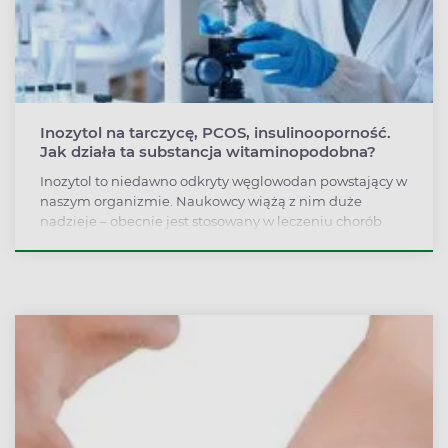
Inozytol na tarczycę, PCOS, insulinooporność.
Jak działa ta substancja witaminopodobna?
Inozytol to niedawno odkryty węglowodan powstający w
naszym organizmie. Naukowcy wiążą z nim duże
nadzieje – obecnie jest stosowany w leczeniu chorób
tarczycy, zespołu policystycznych jajników,
insulinooporności czy depresji, a to prawdopodobnie
jeszcze nie wszystkie możliwości jego wykorzystania.
Jak skutecznie suplementować inozytol?