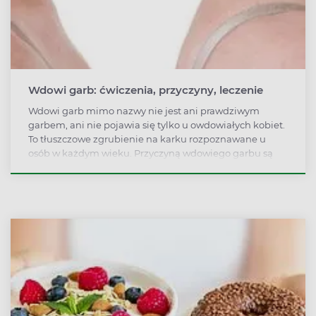
Wdowi garb: ćwiczenia, przyczyny, leczenie
Wdowi garb mimo nazwy nie jest ani prawdziwym
garbem, ani nie pojawia się tylko u owdowiałych kobiet.
To tłuszczowe zgrubienie na karku rozpoznawane u
osób w każdym wieku. Przyczyną wdowiego garbu są
godziny spędzane w nieprawidłowej pozycji, brak ruchu
i stres. Jak można się go pozbyć?