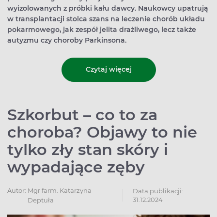
wyizolowanych z próbki kału dawcy. Naukowcy upatrują
w transplantacji stolca szans na leczenie chorób układu
pokarmowego, jak zespół jelita drażliwego, lecz także
autyzmu czy choroby Parkinsona.
Czytaj więcej
Szkorbut – co to za
choroba? Objawy to nie
tylko zły stan skóry i
wypadające zęby
Autor:
Mgr farm. Katarzyna
Data publikacji:
31.12.2024
Deptuła