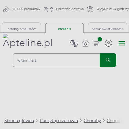
20 000 produktów
Darmowa dostawa
Wysyłka w 24 godziny
Katalog produktów
Poradnik
Serwis Świat Zdrowia
sztuk
Strona główna
Poczytaj o zdrowiu
Choroby
Choroby ta