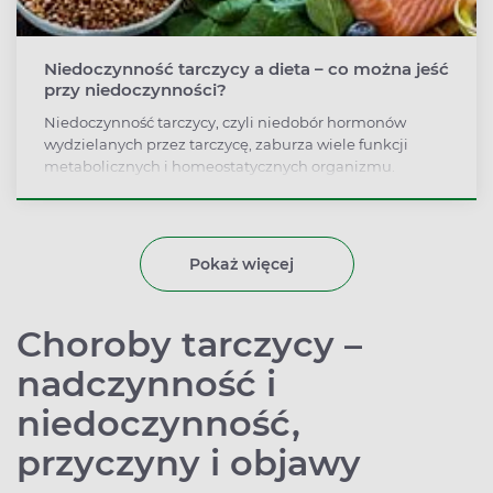
Niedoczynność tarczycy a dieta – co można jeść
przy niedoczynności?
Niedoczynność tarczycy, czyli niedobór hormonów
wydzielanych przez tarczycę, zaburza wiele funkcji
metabolicznych i homeostatycznych organizmu.
Dlatego jednym z objawów niedoczynności tarczycy jest
tycie. Odpowiednia dieta przy niedoczynności tarczycy
hamuje zarówno rozwój niedoczynności, jak i
nadmierny przyrost masy ciała.
Pokaż więcej
Choroby tarczycy –
nadczynność i
niedoczynność,
przyczyny i objawy