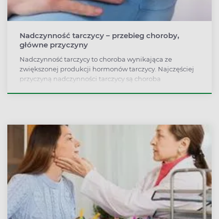
Nadczynność tarczycy – przebieg choroby,
główne przyczyny
Nadczynność tarczycy to choroba wynikająca ze
zwiększonej produkcji hormonów tarczycy. Najczęściej
przyczyną nadczynności tarczycy są choroba
autoimmunologiczna lub wole guzkowe nadczynne.
Objawy są bardzo swoiste, jak nerwowość, pobudzenie,
bezsenność, nietolerancja ciepła.