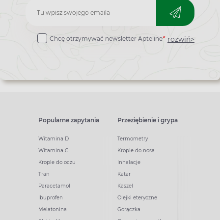
Zapisz
do
rozwiń>
Chcę otrzymywać newsletter Apteline
*
newslettera
Popularne zapytania
Przeziębienie i grypa
Witamina D
Termometry
Witamina C
Krople do nosa
Krople do oczu
Inhalacje
Tran
Katar
Paracetamol
Kaszel
Ibuprofen
Olejki eteryczne
Melatonina
Gorączka