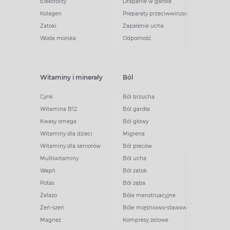
Elektrolity
Drapanie w gardle
Kolagen
Preparaty przeciwwirusowe
Zatoki
Zapalenie ucha
Woda morska
Odporność
Witaminy i minerały
Ból
Cynk
Ból brzucha
Witamina B12
Ból gardła
Kwasy omega
Ból głowy
Witaminy dla dzieci
Migrena
Witaminy dla seniorów
Ból pleców
Multiwitaminy
Ból ucha
Wapń
Ból zatok
Potas
Ból zęba
Żelazo
Bóle menstruacyjne
Żeń-szeń
Bóle mięśniowo-stawowe
Magnez
Kompresy żelowe