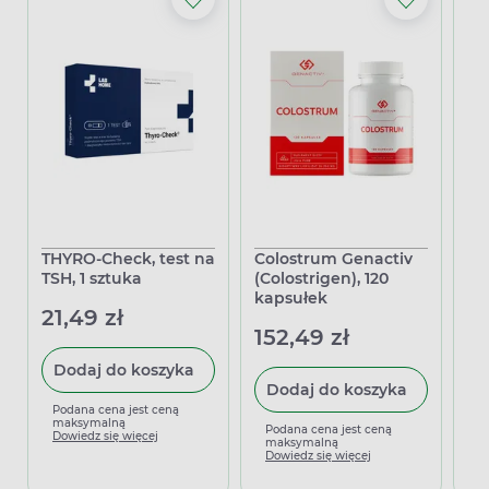
THYRO-Check, test na
Colostrum Genactiv
Bo
TSH, 1 sztuka
(Colostrigen), 120
Io
kapsułek
21,49 zł
14
152,49 zł
Dodaj do koszyka
Dodaj do koszyka
Podana cena jest ceną
P
maksymalną
m
Podana cena jest ceną
Dowiedz się więcej
D
maksymalną
Dowiedz się więcej