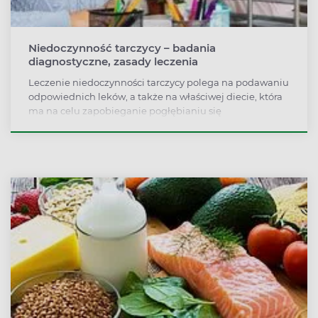
Niedoczynność tarczycy – badania
diagnostyczne, zasady leczenia
Leczenie niedoczynności tarczycy polega na podawaniu
odpowiednich leków, a także na właściwej diecie, która
ma na celu zapobieganie pogłębianiu się
niedoczynności. Leki stosowane w niedoczynności
tarczycy to lewotyroksyna. Zazwyczaj należy ją
przyjmować do końca życia.