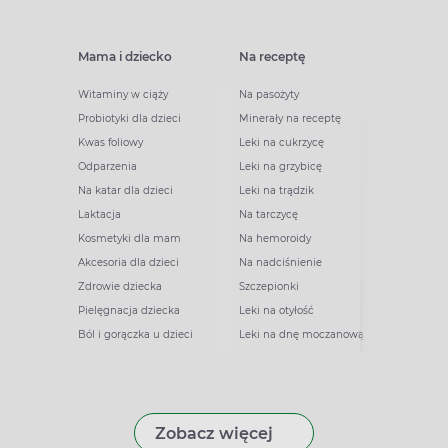
Mama i dziecko
Na receptę
Witaminy w ciąży
Na pasożyty
Probiotyki dla dzieci
Minerały na receptę
Kwas foliowy
Leki na cukrzycę
Odparzenia
Leki na grzybicę
Na katar dla dzieci
Leki na trądzik
Laktacja
Na tarczycę
Kosmetyki dla mam
Na hemoroidy
Akcesoria dla dzieci
Na nadciśnienie
Zdrowie dziecka
Szczepionki
Pielęgnacja dziecka
Leki na otyłość
Ból i gorączka u dzieci
Leki na dnę moczanową
Zobacz więcej