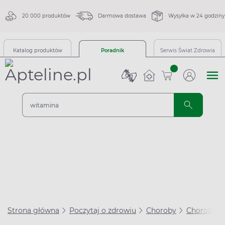
20 000 produktów
Darmowa dostawa
Wysyłka w 24 godziny
Katalog produktów
Poradnik
Serwis Świat Zdrowia
sztuk
Strona główna
Poczytaj o zdrowiu
Choroby
Choroby ta