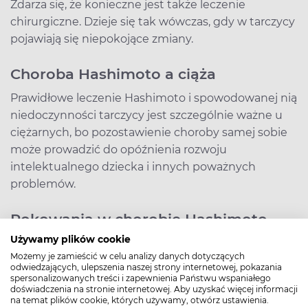
Zdarza się, że konieczne jest także leczenie
chirurgiczne. Dzieje się tak wówczas, gdy w tarczycy
pojawiają się niepokojące zmiany.
Choroba Hashimoto a ciąża
Prawidłowe leczenie Hashimoto i spowodowanej nią
niedoczynności tarczycy jest szczególnie ważne u
ciężarnych, bo pozostawienie choroby samej sobie
może prowadzić do opóźnienia rozwoju
intelektualnego dziecka i innych poważnych
problemów.
Rokowania w chorobie Hashimoto
Używamy plików cookie
Lewotyroksyna nie jest w stanie sprawić, że choroba
Możemy je zamieścić w celu analizy danych dotyczących
Hashimoto zostanie wyleczona, jednak zapobiega
odwiedzających, ulepszenia naszej strony internetowej, pokazania
skutkom niedoboru hormonów, sprawia, że
spersonalizowanych treści i zapewnienia Państwu wspaniałego
doświadczenia na stronie internetowej. Aby uzyskać więcej informacji
uciążliwe objawy ustępują, a chory czuje się tak,
na temat plików cookie, których używamy, otwórz ustawienia.