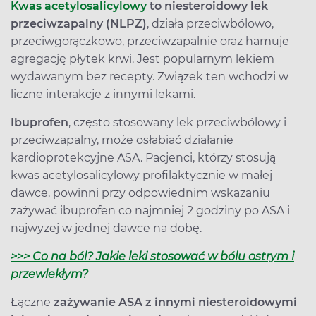
Kwas acetylosalicylowy
to niesteroidowy lek
przeciwzapalny (NLPZ)
, działa przeciwbólowo,
przeciwgorączkowo, przeciwzapalnie oraz hamuje
agregację płytek krwi. Jest popularnym lekiem
wydawanym bez recepty. Związek ten wchodzi w
liczne interakcje z innymi lekami.
Ibuprofen
, często stosowany lek przeciwbólowy i
przeciwzapalny, może osłabiać działanie
kardioprotekcyjne ASA. Pacjenci, którzy stosują
kwas acetylosalicylowy profilaktycznie w małej
dawce, powinni przy odpowiednim wskazaniu
zażywać ibuprofen co najmniej 2 godziny po ASA i
najwyżej w jednej dawce na dobę.
>>> Co na ból? Jakie leki stosować w bólu ostrym i
przewlekłym?
Łączne
zażywanie ASA z innymi niesteroidowymi