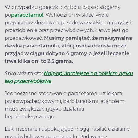
W przypadku gorączki czy bólu często sięgamy
po
paracetamol
. Wchodzi on w skład wielu
preparatów złożonych, przede wszystkim na grypę i
przeziębienie oraz przeciwbólowych. Łatwo jest go
przedawkować.
Musimy pamiętać, że maksymalna
dawka paracetamolu, którą osoba dorosła może
przyjąć w ciągu doby to 4 gramy, a jeżeli leczenie
trwa kilka dni to 2,5 grama.
Sprawdź także:
Najpopularniejsze na polskim rynku
leki przeciwbólowe
Jednoczesne stosowanie paracetamolu z lekami
przeciwpadaczkowymi, barbituranami, etanolem
może zwiększać ryzyko działania
hepatotoksycznego.
Leki nasenne i uspokajające mogą nasilać działanie
przeciwbólowe paracetamolu. Podawanie