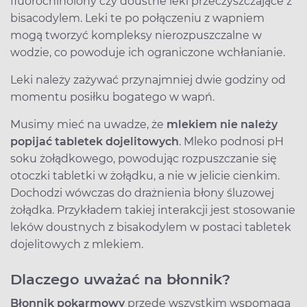
fluorochinolony czy doustne leki przeczyszczające z
bisacodylem. Leki te po połączeniu z wapniem
mogą tworzyć kompleksy nierozpuszczalne w
wodzie, co powoduje ich ograniczone wchłanianie.
Leki należy zażywać przynajmniej dwie godziny od
momentu posiłku bogatego w wapń.
Musimy mieć na uwadze, że
mlekiem nie należy
popijać tabletek dojelitowych
. Mleko podnosi pH
soku żołądkowego, powodując rozpuszczanie się
otoczki tabletki w żołądku, a nie w jelicie cienkim.
Dochodzi wówczas do drażnienia błony śluzowej
żołądka. Przykładem takiej interakcji jest stosowanie
leków doustnych z bisakodylem w postaci tabletek
dojelitowych z mlekiem.
Dlaczego uważać na błonnik?
Błonnik pokarmowy
przede wszystkim wspomaga