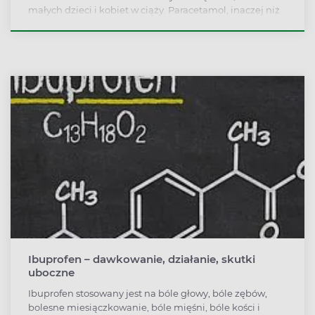
małych dzieci i kobiet w ciąży. Paracetamol, inaczej niż
ibuprofen, nie zawiera składników przeciwzapalnych,
nie uszkadza więc błony śluzowej przewodu
pokarmowego, co ważne u osób z wrzodami żołądka. Są
jednak pacjenci, którzy nie powinni stosować
paracetamolu.
Ibuprofen – dawkowanie, działanie, skutki
uboczne
Ibuprofen stosowany jest na bóle głowy, bóle zębów,
bolesne miesiączkowanie, bóle mięśni, bóle kości i