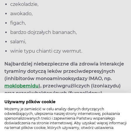
czekoladzie,
awokado,
figach,
bardzo dojrzałych bananach,
salami,
winie typu chianti czy wermut.
Najbardziej niebezpieczne dla zdrowia interakcje
tyraminy dotyczą leków przeciwdepresyjnych
(inhibitorów monoaminooksydazy IMAO, np.
moklobemidu
), przeciwgruźliczych (izoniazydu)
oraz przeciwbakteryjnych (furazolidonu).
Używamy plików cookie
W wyniku blokowania aktywności
Możemy je zamieścić w celu analizy danych dotyczących
monoaminooksydazy na skutek działania leków
odwiedzających, ulepszenia naszej strony internetowej, pokazania
spersonalizowanych treści i zapewnienia Państwu wspaniałego
(moklobemid, izoniazyd, furazolidon) hamowany jest
doświadczenia na stronie internetowej. Aby uzyskać więcej informacji
metabolizm zawartej w żywności tyraminy.
na temat plików cookie, których używamy, otwórz ustawienia.