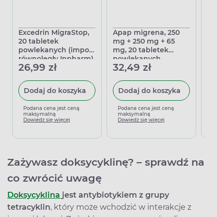
Excedrin MigraStop,
Apap migrena, 250
Ex
20 tabletek
mg + 250 mg + 65
10
powlekanych (import
mg, 20 tabletek
po
równoległy Inpharm)
powlekanych
ró
26,99 zł
32,49 zł
16
Dodaj do koszyka
Dodaj do koszyka
Podana cena jest ceną
Podana cena jest ceną
P
maksymalną
maksymalną
m
Dowiedz się więcej
Dowiedz się więcej
D
Zażywasz doksycyklinę? – sprawdź na
co zwrócić uwagę
Doksycyklina
jest antybiotykiem z grupy
tetracyklin
, który może wchodzić w interakcje z