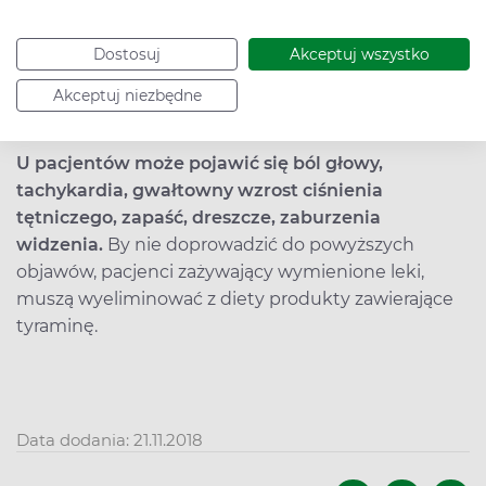
Zablokowanie metabolizmu tyraminy skutkuje jej
większym stężeniem w organizmie. Duża ilość tej
Dostosuj
Akceptuj wszystko
substancji prowadzi do pobudzenia układu
adrenergicznego, tym samym uwalniania
Akceptuj niezbędne
adrenaliny i noradrenaliny.
U pacjentów może pojawić się ból głowy,
tachykardia, gwałtowny wzrost ciśnienia
tętniczego, zapaść, dreszcze, zaburzenia
widzenia.
By nie doprowadzić do powyższych
objawów, pacjenci zażywający wymienione leki,
muszą wyeliminować z diety produkty zawierające
tyraminę.
Data dodania: 21.11.2018