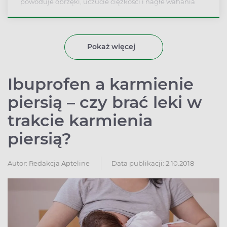
powoduje obrzęki, uczucie ciężkości i nagłe wahania
masy ciała, a czasem może być sygnałem chorób serca,
nerek czy wątroby. Warto wiedzieć, jak odróżnić
łagodne, przejściowe obrzęki od objawów
wymagających konsultacji lekarskiej oraz jakie zmiany
Pokaż więcej
w diecie i stylu życia pomagają zmniejszyć retencję
płynów.
Ibuprofen a karmienie
piersią – czy brać leki w
trakcie karmienia
piersią?
Autor:
Redakcja Apteline
Data publikacji: 2.10.2018