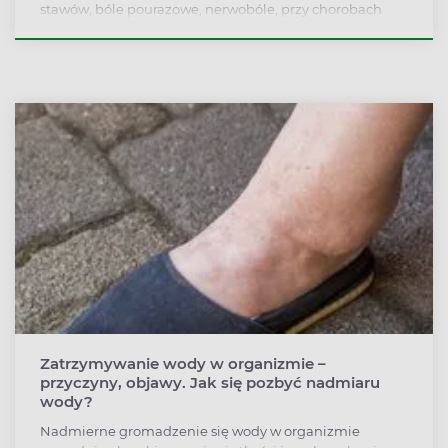
stawów, bóle pourazowe, nerwobóle, przy chorobach
takich jak reumatoidalne zapalenie stawów czy choroba
zwyrodnieniowa stawów. Jakie mogą być skutki
uboczne ibuprofenu? Jaki jest wpływ ibuprofenu na
ciążę i laktację? Czy można stosować ibuprofen u dzieci?
Zatrzymywanie wody w organizmie –
przyczyny, objawy. Jak się pozbyć nadmiaru
wody?
Nadmierne gromadzenie się wody w organizmie