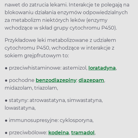
nawet do zatrucia lekami. Interakcje te polegają na
blokowaniu działania enzymów odpowiedzialnych
za metabolizm niektórych leków (enzymy
wchodzące w skład grupy cytochromu P450).
Przykładowe leki metabolizowane z udziałem
cytochromu P450, wchodzące w interakcje z
sokiem grejpfrutowym to:
● przeciwhistaminowe: astemizol,
loratadyna
,
● pochodne
benzodiazepiny
:
diazepam
,
midazolam, triazolam,
● statyny: atrowastatyna, simwastatyna,
lowastatyna,
● immunosupresyjne: cyklosporyna,
● przeciwbólowe:
kodeina
,
tramadol
,