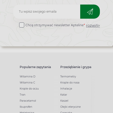
Zapisz
do
rozwiń>
Chcę otrzymywać newsletter Apteline
*
newslettera
Popularne zapytania
Przeziębienie i grypa
Witamina D
Termometry
Witamina C
Krople do nosa
Krople do oczu
Inhalacje
Tran
Katar
Paracetamol
Kaszel
Ibuprofen
Olejki eteryczne
Melatonina
Gorączka