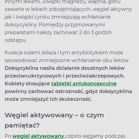
innymi lekami. Związki magnezu, wapnia, glinu
zawarte w lekach zobojętniających, węgiel aktywny
jak i związki cynku zmniejszają wchłanianie
doksycykliny. Pomiędzy przyjmowanymi
preparatami należy zachować 2 do 3 godzin
odstępu.
Kuracja solami żelaza i tym antybiotykiem może
spowodować zmniejszone wchłanianie obu leków.
Doksycyklina nasila działanie doustnych leków
przeciwcukrzycowych i przeciwzakrzepowych.
Kobiety stosujące
tabletki antykoncepcyjne
powinny zachować ostrożność, gdyż doksycyklina
może zmniejszyć ich skuteczność.
Węgiel aktywowany – o czym
pamiętać?
Po
węgiel aktywowany
często sięgamy podczas