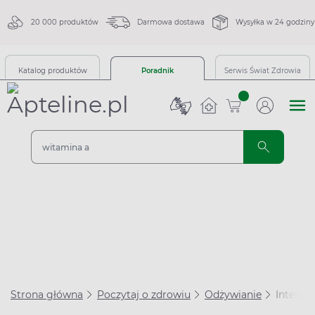
20 000 produktów
Darmowa dostawa
Wysyłka w 24 godziny
Katalog produktów
Poradnik
Serwis Świat Zdrowia
sztuk
Strona główna
Poczytaj o zdrowiu
Odżywianie
Interak