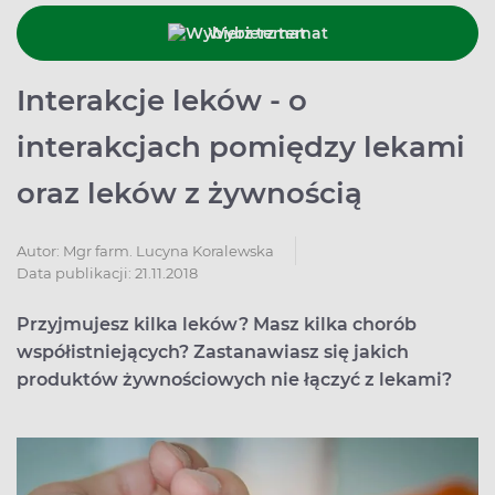
Wybierz temat
Interakcje leków - o
interakcjach pomiędzy lekami
oraz leków z żywnością
Autor:
Mgr farm. Lucyna Koralewska
Data publikacji: 21.11.2018
Przyjmujesz kilka leków? Masz kilka chorób
współistniejących? Zastanawiasz się jakich
produktów żywnościowych nie łączyć z lekami?