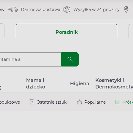
ów
Darmowa dostawa
Wysyłka w 24 godziny
Poradnik
a
Mama i
Kosmetyki i
Higiena
ę
dziecko
Dermokosmety
roduktowe
Ostatnie sztuki
Popularne
Krótk