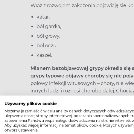
Wraz z rozwojem zakażenia pojawiają się ko
katar,
ból gardła,
ból głowy,
ból oczu,
kaszel.
Mianem bezobjawowej grypy określa się 
grypy typowe objawy choroby się nie poja
połowy infekcji wirusowych – chory, nie wied
innych ludzi i roznosi chorobę dalej. Choc
znana, to jednak ma duże znaczenie przy da
Używamy plików cookie
powinny się izolować od innych osób, nosić
Możemy je zamieścić w celu analizy danych dotyczących odwiedzającyc
pozostać w domu, aby wirus się nie rozprzes
ulepszenia naszej strony internetowej, pokazania spersonalizowanych tre
zapewnienia Państwu wspaniałego doświadczenia na stronie internetow
Aby uzyskać więcej informacji na temat plików cookie, których używam
Jak rozpoznać grypę bez gorącz
otwórz ustawienia.