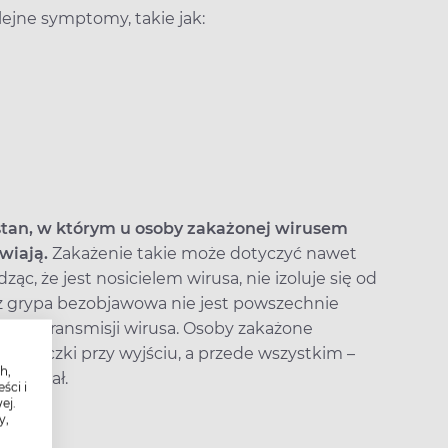
lejne symptomy, takie jak:
stan, w którym u osoby zakażonej wirusem
wiają.
Zakażenie takie może dotyczyć nawet
ząc, że jest nosicielem wirusa, nie izoluje się od
iaż grypa bezobjawowa nie jest powszechnie
lszej transmisji wirusa. Osoby zakażone
 maseczki przy wyjściu, a przede wszystkim –
h,
trzeniał.
ści i
ej.
y,
ki?