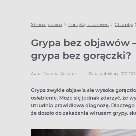
Strona główna
Poczytaj o zdrowiu
Choroby
Grypa bez objawów –
grypa bez gorączki?
Data publikacji: 7.11.202
Autor:
Joanna Mazurek
Grypa zwykle objawia się wysoką gorączk
osłabienie. Może się jednak zdarzyć, że w
utrudnia prawidłową diagnozę. Dlaczego p
że doszło do zakażenia wirusem grypy, s