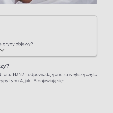
la grypy objawy?
czy?
N1 oraz H3N2 – odpowiadają one za większą część
y typu A, jak i B pojawiają się: