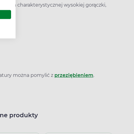
e nie ma charakterystycznej wysokiej gorączki,
ak:
atury można pomylić z
przeziębieniem
.
ne produkty