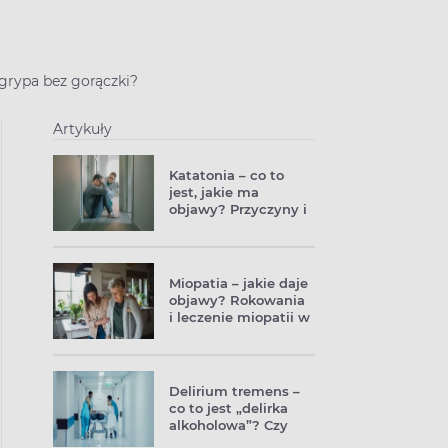
grypa bez gorączki?
Artykuły
Katatonia – co to
jest, jakie ma
objawy? Przyczyny i
leczenie katatonii
Miopatia – jakie daje
objawy? Rokowania
i leczenie miopatii w
Polsce
Delirium tremens –
co to jest „delirka
alkoholowa”? Czy
przejdzie sama?