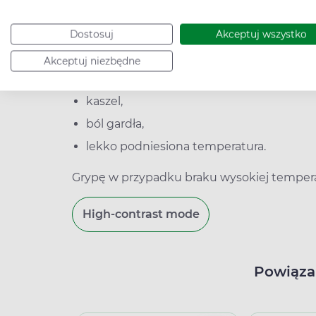
W sytuacji, kiedy pacjent jest osłabiony, al
warto zwrócić uwagę na inne objawy, takie j
Dostosuj
Akceptuj wszystko
bóle mięśniowe,
Akceptuj niezbędne
bóle stawów,
kaszel,
ból gardła,
lekko podniesiona temperatura.
Grypę w przypadku braku wysokiej temper
High-contrast mode
Powiąza