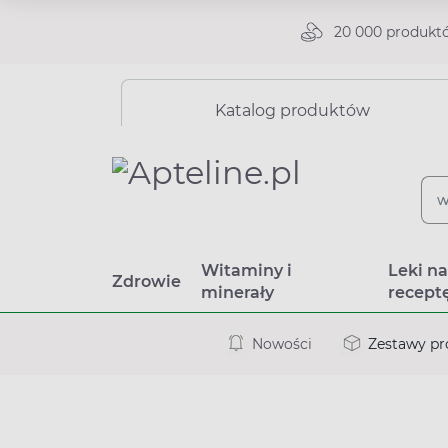
20 000 produkt
Katalog produktów
Witaminy i
Leki n
Zdrowie
minerały
recept
Nowości
Zestawy p