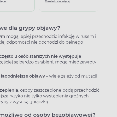
ięcej
Dowiedz się więcej
Dowied
owe dla grypy objawy?
wym
mogą lepiej przechodzić infekcję wirusem i
kiej odporności nie dochodzi do pełnego
często u osób starszych nie występuje
częściej są bardzo osłabieni, mogą mieć zawroty
łagodniejsze objawy
– wiele zależy od mutacji
zepienia
, osoby zaszczepione będą przechodzić
jsza ryzyko nie tylko wystąpienia groźnych
rypy z wysoką gorączką.
 możliwe od osoby bezobjawowej?