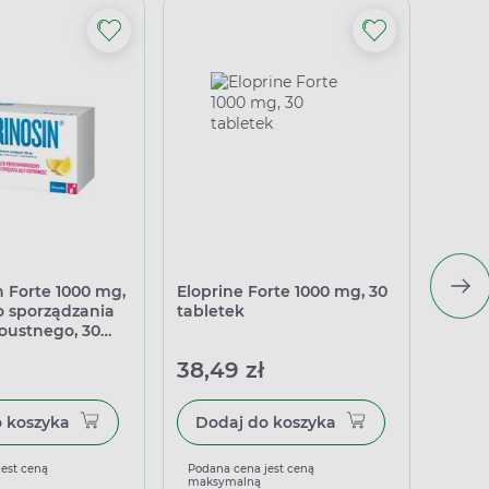
n Forte 1000 mg,
Eloprine Forte 1000 mg, 30
Stopvi
o sporządzania
tabletek
ml
oustnego, 30
38,49 zł
28,4
Dodaj do koszyka
Dodaj do koszyka
jest ceną
Podana cena jest ceną
Podan
maksymalną
maks