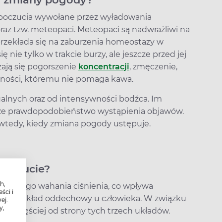
opoczucia wywołane przez wyładowania
raz tzw. meteopaci. Meteopaci są nadwrażliwi na
rzekłada się na zaburzenia homeostazy w
nie tylko w trakcie burzy, ale jeszcze przed jej
ają się pogorszenie
koncentracji
, zmęczenie,
enności, któremu nie pomaga kawa.
alnych oraz od intensywności bodźca. Im
ze prawdopodobieństwo wystąpienia objawów.
wtedy, kiedy zmiana pogody ustępuje.
poczucie?
h,
do dużego wahania ciśnienia, co wpływa
ści i
wowy i układ oddechowy u człowieka. W związku
ej.
y,
ą najczęściej od strony tych trzech układów.