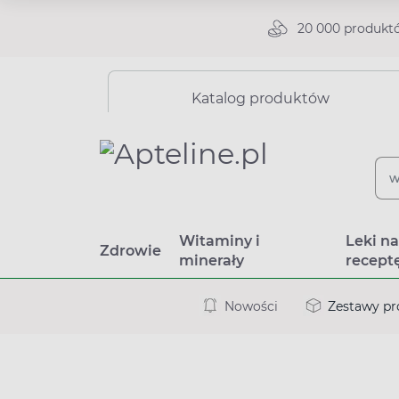
20 000 produkt
Katalog produktów
Witaminy i
Leki n
Zdrowie
minerały
recept
Nowości
Zestawy p