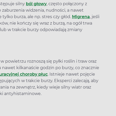
tępuje silny
ból głowy
, często połączony z
że zaburzenia widzenia, nudności, a nawet
lko burza, ale np. stres czy głód.
Migrena
, jeśli
ów, nie kończy się wraz z burzą, na ogół trwa
 lub w trakcie burzy odpowiadają zmiany
w powietrzu roznoszą się pyłki roślin i traw oraz
u nawet kilkanaście godzin po burzy, co znacznie
uracyjnej choroby płuc
. Istnieje nawet pojęcie
ujących w trakcie burzy. Eksperci zalecają, aby
nia na zewnątrz, kiedy wieje silny wiatr oraz
ki antyhistaminowe.