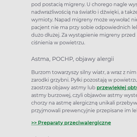
pod postacią migreny. U chorego nagle wys
nadwrażliwością na światło i dźwięki, a tak
wymioty. Napad migreny może wywołać nie ty
pacjent nie ma przy sobie odpowiednich lek
dużo dłużej. Za wystąpienie migreny przed
ciśnienia w powietrzu.
Astma, POCHP, objawy alergii
Burzom towarzyszy silny wiatr, a wraz z nim 
zarodki grzybni. Pyłki pozostają w powietrz
zaostrza objawy astmy lub
przewlekłej obt
astmy burzowej, czyli objawów astmy występ
chorzy na astmę alergiczną unikali przebywa
przyjmowali prewencyjnie przepisane im le
>> Preparaty przeciwalergiczne