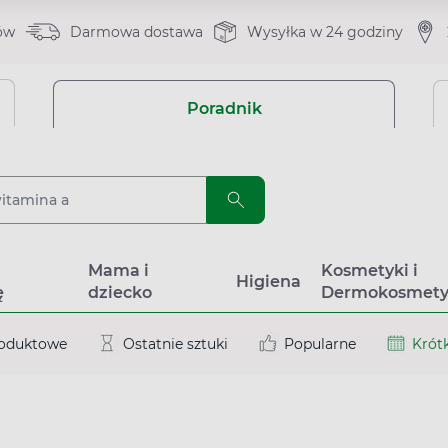
ów
Darmowa dostawa
Wysyłka w 24 godziny
Poradnik
a
Mama i
Kosmetyki i
Higiena
ę
dziecko
Dermokosmety
roduktowe
Ostatnie sztuki
Popularne
Krótk