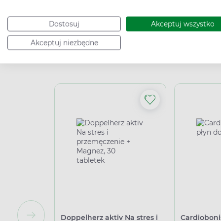
High-contrast mode
Dostosuj
Akceptuj wszystko
Akceptuj niezbędne
Powiąza
Doppelherz aktiv Na stres i
Cardiobonis