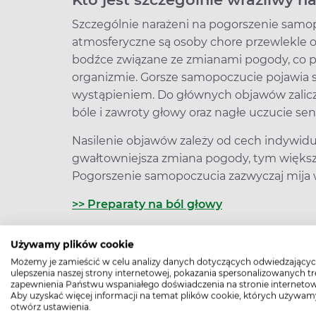
Szczególnie narażeni na pogorszenie sam
atmosferyczne są osoby chore przewlekle o
bodźce związane ze zmianami pogody, co p
organizmie. Gorsze samopoczucie pojawia się 
wystąpieniem. Do głównych objawów zalicz
bóle i zawroty głowy oraz nagłe uczucie s
Nasilenie objawów zależy od cech indywidu
gwałtowniejsza zmiana pogody, tym więks
Pogorszenie samopoczucia zazwyczaj mija 
>> Preparaty na ból głowy
Dlaczego burza pogarsza samo
Używamy plików cookie
Możemy je zamieścić w celu analizy danych dotyczących odwiedzającyc
Pojawienie się burzy sprawia, że dochodzi 
ulepszenia naszej strony internetowej, pokazania spersonalizowanych tre
negatywnie na
układ krążenia
, układ ner
zapewnienia Państwu wspaniałego doświadczenia na stronie internetow
Aby uzyskać więcej informacji na temat plików cookie, których używam
z tym objawy, które się pojawiają, występuj
otwórz ustawienia.