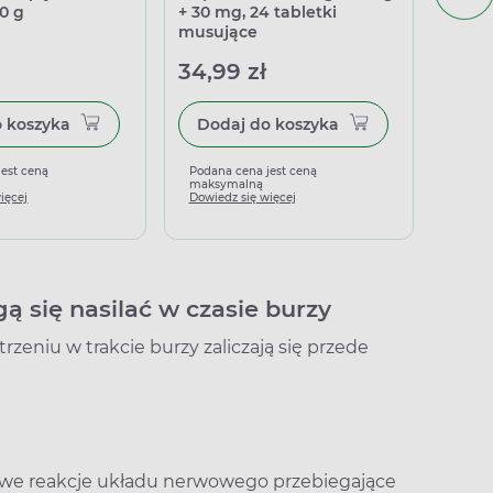
00 g
+ 30 mg, 24 tabletki
table
musujące
34,99 zł
31,9
Dodaj do koszyka
Dodaj do koszyka
jest ceną
Podana cena jest ceną
Podan
maksymalną
maks
ięcej
Dowiedz się więcej
Dowied
 się nasilać w czasie burzy
rzeniu w trakcie burzy zaliczają się przede
we reakcje układu nerwowego przebiegające