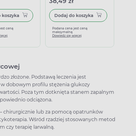
38,49 zł
14,4
Dodaj do koszyka
Dodaj do koszyka
jest ceną
Podana cena jest ceną
Podan
maksymalną
maks
ięcej
Dowiedz się więcej
Dowied
ycowej
rdzo złożone. Podstawą leczenia jest
li w dobowym profilu stężenia glukozy
artości. Poza tym dotknięta stanem zapalnym
powiednio odciążona.
 – chirurgicznie lub za pomocą opatrunków
otykoterapia. Wśród rzadziej stosowanych metod
 czy terapię larwalną.