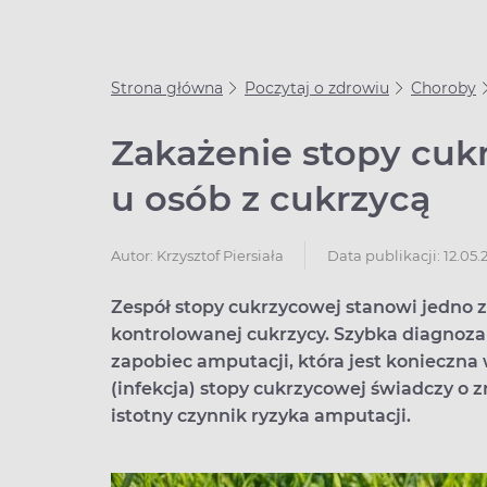
Strona główna
Poczytaj o zdrowiu
Choroby
Zakażenie stopy cukr
u osób z cukrzycą
Data publikacji: 12.05.
Autor:
Krzysztof Piersiała
Zespół stopy cukrzycowej stanowi jedno 
kontrolowanej cukrzycy. Szybka diagnoz
zapobiec amputacji, która jest konieczna
(infekcja) stopy cukrzycowej świadczy o
istotny czynnik ryzyka amputacji.