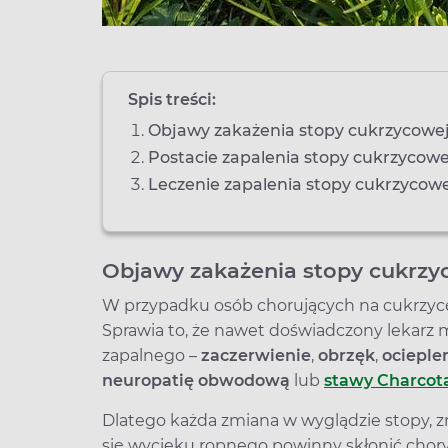
Spis treści:
Objawy zakażenia stopy cukrzycowe
Postacie zapalenia stopy cukrzycowe
Leczenie zapalenia stopy cukrzycow
Objawy zakażenia stopy cukrzy
W przypadku osób chorujących na cukrzyc
Sprawia to, że nawet doświadczony lekarz 
zapalnego –
zaczerwienie
,
obrzęk
,
ocieple
neuropatię obwodową
lub
stawy Charcot
Dlatego każda zmiana w wyglądzie stopy, zm
się wycieku ropnego powinny skłonić chor