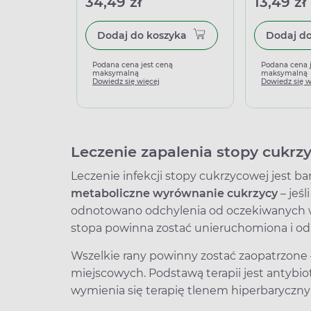
34,49 zł
13,49 zł
Dodaj do koszyka
Podana cena jest ceną
Podana cena 
maksymalną
maksymalną
Dowiedz się więcej
Dowiedz się w
Leczenie zapalenia stopy cukrz
Leczenie infekcji stopy cukrzycowej jest ba
metaboliczne wyrównanie cukrzycy
– jeś
odnotowano odchylenia od oczekiwanych w
stopa powinna zostać unieruchomiona i od
Wszelkie rany powinny zostać zaopatrzone
miejscowych. Podstawą terapii jest antybi
wymienia się terapię tlenem hiperbarycznym