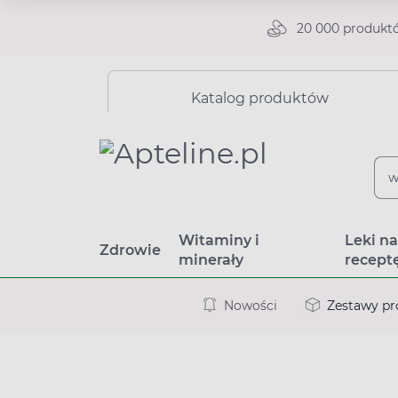
20 000 produkt
Katalog produktów
Witaminy i
Leki n
Zdrowie
minerały
recept
Nowości
Zestawy p