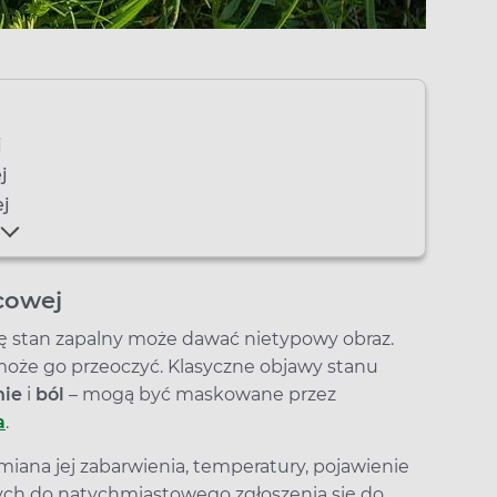
j
j
ej
cowej
ę stan zapalny może dawać nietypowy obraz.
może go przeoczyć. Klasyczne objawy stanu
nie
i
ból
– mogą być maskowane przez
a
.
iana jej zabarwienia, temperatury, pojawienie
ych do natychmiastowego zgłoszenia się do