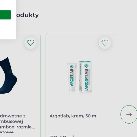
ne produkty
zdrowotne z
Argotiab, krem, 50 ml
Oktas
ambusowej
skórę
mboo, rozmiar
natowe