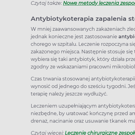
Czytaj także:
Nowe metody leczenia zespoł
Antybiotykoterapia zapalenia s
W mniej zaawansowanych zakażeniach zlec
jednak konieczne jest zastosowanie
antybi
chorego w szpitalu. Leczenie rozpoczyna s
zakażonego miejsca. Następnie stosuje się 
wybiera się taki antybiotyk, który działa p
zgodny ze wskazaniami pracowni mikrobiol
Czas trwania stosowanej antybiotykoterapi
wynosić od jednego do sześciu tygodni. Jeś
terapię należy jeszcze wydłużyć.
Leczeniem uzupełniającym antybiotykoterapi
niezbędne, by uratować kończynę przed am
drenaż, nacinanie oraz usuwanie tkanek ma
Czytaj więcej:
Leczenie chirurgiczne zespo