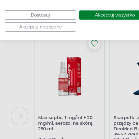
Powiąza
Dostosuj
Akceptuj wszystko
Akceptuj niezbędne
Maxiseptic, 1 mg/ml + 20
Skarpetki 
mg/ml, aerozol na skórę,
przędzy b
250 ml
DeoMed Ba
39-42, gra