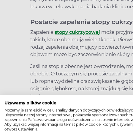
lekarza w celu wykonania badania kliniczn
Postacie zapalenia stopy cukrz
Zapalenie
stopy cukrzycowej
może przyjmo
takich, które obejmują wiele tkanek. Pierwszy
rodzaj zapalenia obejmujący powierzchow
objawem może być zaczerwienienie skóry n
Jeśli na stopie obecne jest owrzodzenie, 
obrębie. O toczącym się procesie zapalnym
lub ropna wydzielina oraz zwiększenie głęb
osiągnie głębokość, na której znajdują się 
kostny.
Używamy plików cookie
Czytaj także:
Klasyfikacja i obraz kliniczn
Możemy je zamieścić w celu analizy danych dotyczących odwiedzającyc
ulepszenia naszej strony internetowej, pokazania spersonalizowanych tre
zapewnienia Państwu wspaniałego doświadczenia na stronie internetow
High-contrast mode
Aby uzyskać więcej informacji na temat plików cookie, których używam
otwórz ustawienia.