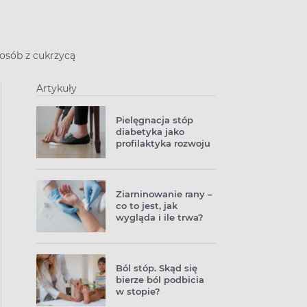
 osób z cukrzycą
Artykuły
Pielęgnacja stóp
diabetyka jako
profilaktyka rozwoju
stopy cukrzycowej
Ziarninowanie rany –
co to jest, jak
wygląda i ile trwa?
Czy można je
przyspieszyć?
Ból stóp. Skąd się
bierze ból podbicia
w stopie?