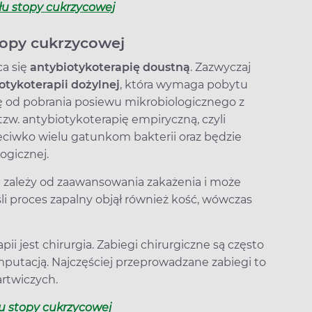
u stopy cukrzycowej
topy cukrzycowej
a się
antybiotykoterapię doustną
. Zazwyczaj
otykoterapii dożylnej
, która wymaga pobytu
ię od pobrania posiewu mikrobiologicznego z
tzw. antybiotykoterapię empiryczną, czyli
rzeciwko wielu gatunkom bakterii oraz będzie
ogicznej.
i zależy od zaawansowania zakażenia i może
li proces zapalny objął również kość, wówczas
i jest chirurgia. Zabiegi chirurgiczne są często
putacją. Najczęściej przeprowadzane zabiegi to
rtwiczych.
łu stopy cukrzycowej