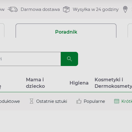
ów
Darmowa dostawa
Wysyłka w 24 godziny
Poradnik
a
Mama i
Kosmetyki i
Higiena
ę
dziecko
Dermokosmety
roduktowe
Ostatnie sztuki
Popularne
Krótk