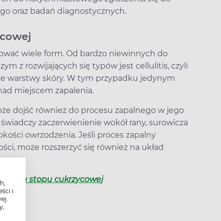
ego oraz badań diagnostycznych.
ycowej
wać wiele form. Od bardzo niewinnych do
m z rozwijających się typów jest cellulitis, czyli
ne warstwy skóry. W tym przypadku jedynym
ad miejscem zapalenia.
może dojść również do procesu zapalnego w jego
 świadczy zaczerwienienie wokół rany, surowicza
okości owrzodzenia. Jeśli proces zapalny
kości, może rozszerzyć się również na układ
y zespołu stopu cukrzycowej
h,
ści i
ej.
y,